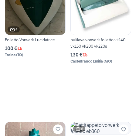
6
Folletto Vorwerk Lucidatrice
pulilava vorwerk folletto vk140
vk150 vk200 vk220s
100 €
130 €
Torino
(
TO
)
Castelfranco Emilia
(
MO
)
6