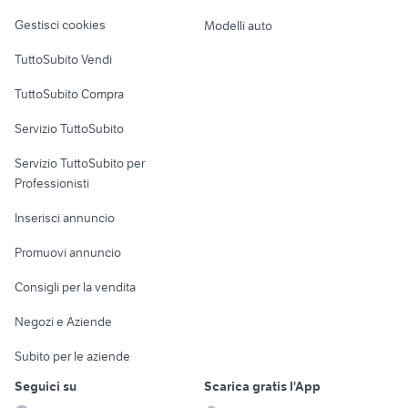
Veicoli commerciali
altro
Gestisci cookies
Modelli auto
Case vacanza
TuttoSubito Vendi
Uffici e Locali
TuttoSubito Compra
commerciali
Servizio TuttoSubito
elettronica
per la casa e la
sports e hobby
Servizio TuttoSubito per
persona
Informatica
Animali
Professionisti
Arredamento e
Console e
Accessori per
Casalinghi
Inserisci annuncio
Videogiochi
animali
Elettrodomestici
Promuovi annuncio
Audio/Video
Musica e Film
Giardino e Fai da te
Consigli per la vendita
Fotografia
Libri e Riviste
Abbigliamento e
Negozi e Aziende
Telefonia
Strumenti Musicali
Accessori
Subito per le aziende
Sports
Tutto per i bambini
Seguici su
Scarica gratis l'App
Biciclette