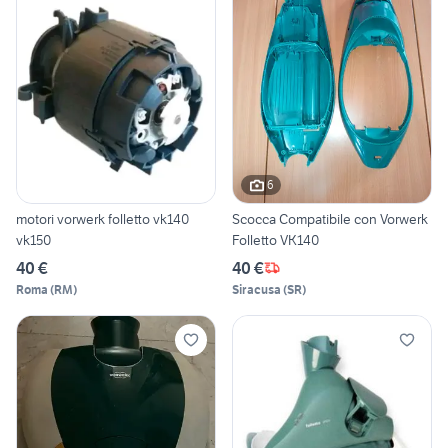
6
motori vorwerk folletto vk140
Scocca Compatibile con Vorwerk
vk150
Folletto VK140
40 €
40 €
Roma
(
RM
)
Siracusa
(
SR
)