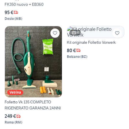
FK350 nuovo + EB360
95 €
Desio
(
MB
)
4
Kit originale Folletto Vorwerk
80 €
Bolzano
(
BZ
)
Vetrina
Folletto Vk 135 COMPLETO
RIGENERATO GARANZIA 2ANNI
249 €
Roma
(
RM
)