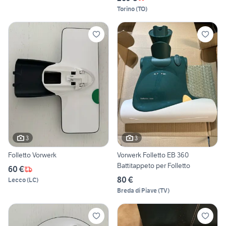
Torino
(
TO
)
3
3
Folletto Vorwerk
Vorwerk Folletto EB 360
Battitappeto per Folletto
60 €
80 €
Lecco
(
LC
)
Breda di Piave
(
TV
)