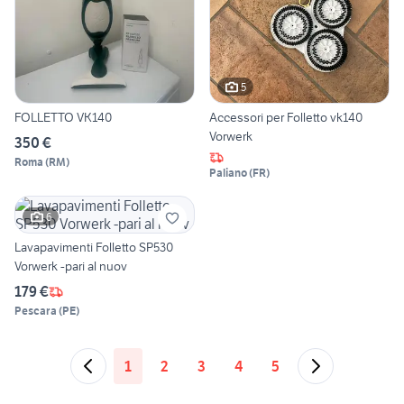
5
FOLLETTO VK140
Accessori per Folletto vk140
Vorwerk
350 €
Roma
(
RM
)
Paliano
(
FR
)
6
Lavapavimenti Folletto SP530
Vorwerk -pari al nuov
179 €
Pescara
(
PE
)
1
2
3
4
5