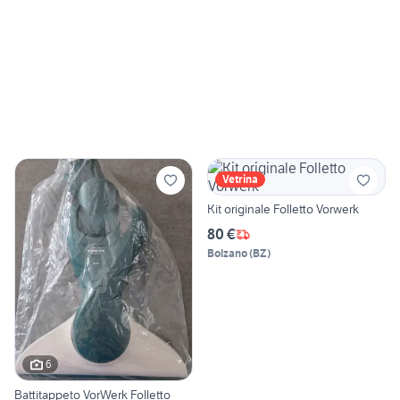
Vetrina
Kit originale Folletto Vorwerk
80 €
Bolzano
(
BZ
)
6
Battitappeto VorWerk Folletto