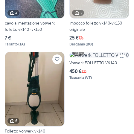
4
3
cavo alimentazione vorwerk
imbocco folletto vk140-vk150
folletto vk140 -vk150
originale
7 €
25 €
Taranto
(
TA
)
Bergamo
(
BG
)
3
Vorwerk FOLLETTO VK140
450 €
Tuscania
(
VT
)
6
Folletto vorwerk vk140