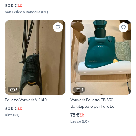
300 €
San Felice a Cancello
(
CE
)
5
4
Folletto Vorwerk VK140
Vorwerk Folletto EB 350
Battitappeto per Folletto
300 €
75 €
Rieti
(
RI
)
Lecco
(
LC
)