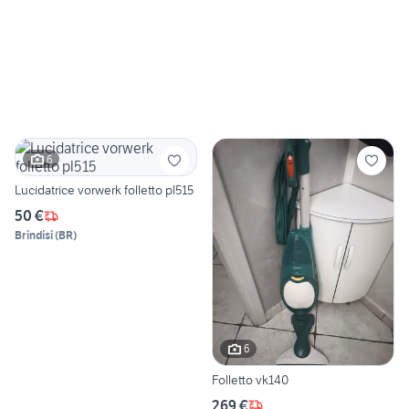
6
Lucidatrice vorwerk folletto pl515
50 €
Brindisi
(
BR
)
6
Folletto vk140
269 €