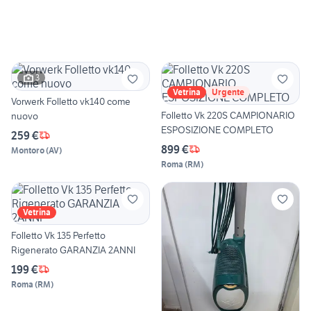
3
Vetrina
Urgente
Vorwerk Folletto vk140 come
Folletto Vk 220S CAMPIONARIO
nuovo
ESPOSIZIONE COMPLETO
259 €
899 €
Montoro
(
AV
)
Roma
(
RM
)
Vetrina
Folletto Vk 135 Perfetto
Rigenerato GARANZIA 2ANNI
199 €
Roma
(
RM
)