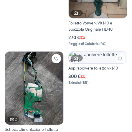
3
Folletto Vorwerk VK140 e
Spazzola Originale HD40
270 €
Reggio di Calabria
(
RC
)
6
Aspirapolvere folletto vk140
300 €
Brindisi
(
BR
)
2
Scheda alimentazione Folletto