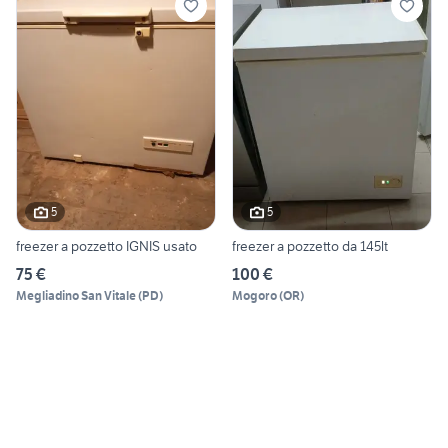
5
5
freezer a pozzetto IGNIS usato
freezer a pozzetto da 145lt
75 €
100 €
Megliadino San Vitale
(
PD
)
Mogoro
(
OR
)