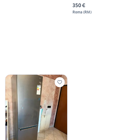
350 €
Roma
(
RM
)