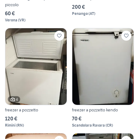
piccolo
200 €
60 €
Penango
(
AT
)
Verona
(
VR
)
4
freezer a pozzetto
freezer a pozzetto kendo
120 €
70 €
Rimini
(
RN
)
Scandolara Ravara
(
CR
)