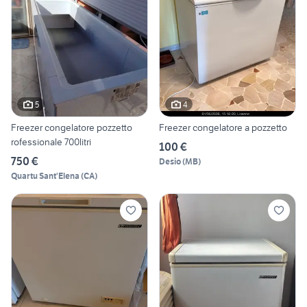
5
4
Freezer congelatore pozzetto
Freezer congelatore a pozzetto
rofessionale 700litri
100 €
750 €
Desio
(
MB
)
Quartu Sant'Elena
(
CA
)