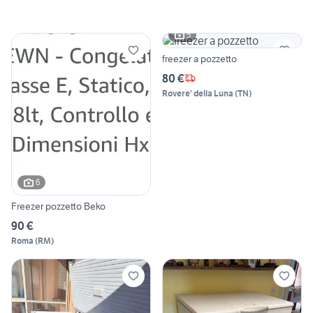
5
freezer a pozzetto
80 €
Rovere' della Luna
(
TN
)
6
Freezer pozzetto Beko
90 €
Roma
(
RM
)