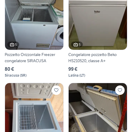
5
5
Pozzetto Orizzontale Freezer
Congelatore pozzetto Beko
congelatore SIRACUSA
HS210520, classe A+
80 €
99 €
Siracusa
(
SR
)
Latina
(
LT
)