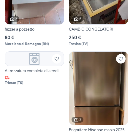
2
6
frizzer a pozzetto
CAMBIO CONGELATORI
80 €
250 €
Morciano di Romagna
(
RN
)
Treviso
(
TV
)
Attrezzatura completa di arredi
Trieste
(
TS
)
3
Frigorifero Hisense marzo 2025