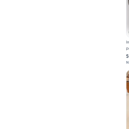
I
p
5
N