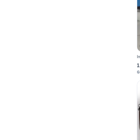
I
1
G