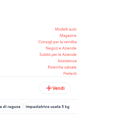
Modelli auto
Magazine
Consigli per la vendita
Negozi e Aziende
Subito per le Aziende
Assistenza
Ricerche salvate
Preferiti
Vendi
a di ragusa
impastatrice usata 5 kg
cavalli haflinger vendita
c