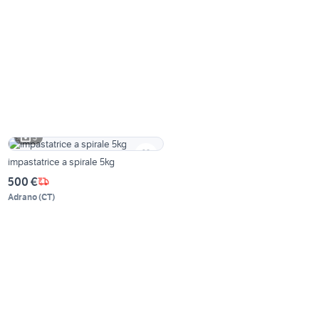
3
impastatrice a spirale 5kg
500 €
Adrano
(
CT
)