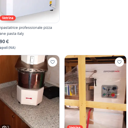
Vetrina
mpastatrice professionale pizza
ane pasta italy
90 €
apoli
(
NA
)
3
Vetrina