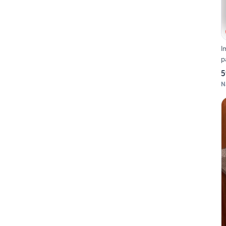
I
p
5
N