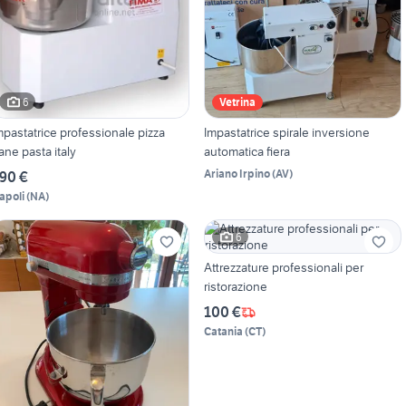
6
Vetrina
mpastatrice professionale pizza
Impastatrice spirale inversione
ane pasta italy
automatica fiera
Ariano Irpino
(
AV
)
90 €
apoli
(
NA
)
6
Attrezzature professionali per
ristorazione
100 €
Catania
(
CT
)