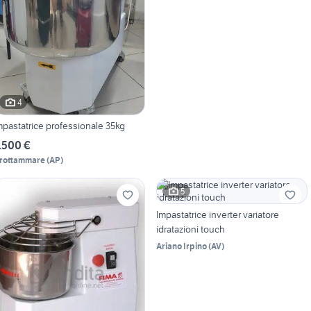
4
mpastatrice professionale 35kg
.500 €
rottammare
(
AP
)
5
Impastatrice inverter variatore
idratazioni touch
Ariano Irpino
(
AV
)