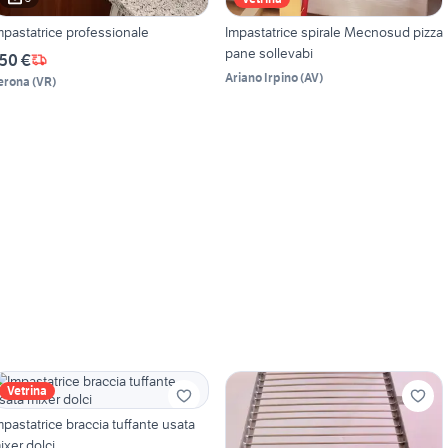
mpastatrice professionale
Impastatrice spirale Mecnosud pizza
pane sollevabi
50 €
Ariano Irpino
(
AV
)
erona
(
VR
)
Vetrina
mpastatrice braccia tuffante usata
ixer dolci