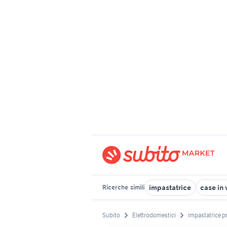
impastatrice
case in 
Ricerche
simili
Subito
Elettrodomestici
impastatrice p