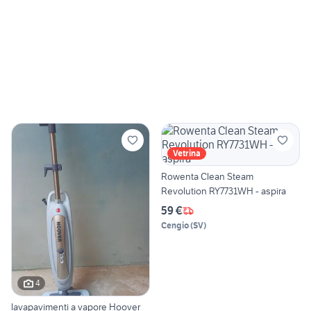
Vetrina
Rowenta Clean Steam
Revolution RY7731WH - aspira
59 €
Cengio
(
SV
)
4
lavapavimenti a vapore Hoover