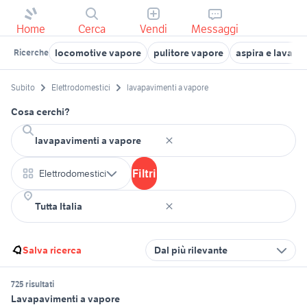
Home
Cerca
Vendi
Messaggi
locomotive vapore
pulitore vapore
aspira e lavapa
Ricerche
Subito
Elettrodomestici
lavapavimenti a vapore
Cosa cerchi?
Filtri
Elettrodomestici
Salva ricerca
Dal più rilevante
725 risultati
Lavapavimenti a vapore