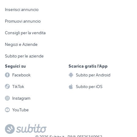
Arredamento e
Console e
Accessori per
Casalinghi
Inserisci annuncio
Videogiochi
animali
Elettrodomestici
Promuovi annuncio
Audio/Video
Musica e Film
Giardino e Fai da te
Consigli per la vendita
Fotografia
Libri e Riviste
Abbigliamento e
Negozi e Aziende
Telefonia
Strumenti Musicali
Accessori
Subito per le aziende
Sports
Tutto per i bambini
Seguici su
Scarica gratis l'App
Biciclette
Facebook
Subito per Android
Collezionismo
TikTok
Subito per iOS
Instagram
YouTube