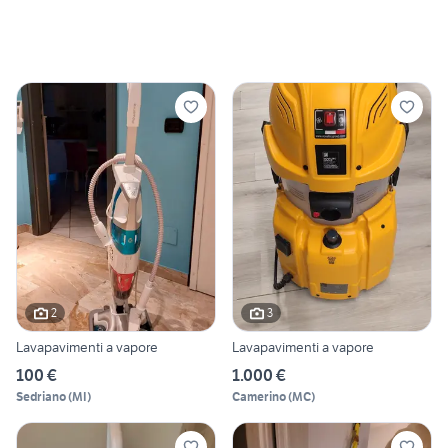
2
3
Lavapavimenti a vapore
Lavapavimenti a vapore
100 €
1.000 €
Sedriano
(
MI
)
Camerino
(
MC
)