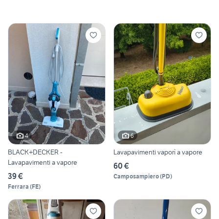
4
6
BLACK+DECKER -
Lavapavimenti vaporì a vapore
Lavapavimenti a vapore
60 €
39 €
Camposampiero
(
PD
)
Ferrara
(
FE
)