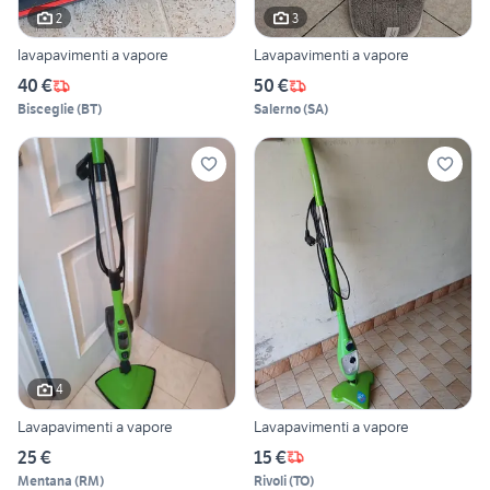
2
3
lavapavimenti a vapore
Lavapavimenti a vapore
40 €
50 €
Bisceglie
(
BT
)
Salerno
(
SA
)
4
Lavapavimenti a vapore
Lavapavimenti a vapore
25 €
15 €
Mentana
(
RM
)
Rivoli
(
TO
)