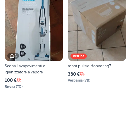
3
Vetrina
Scopa Lavapavimenti e
robot pulizie Hoover hg7
igienizzatore a vapore
380 €
100 €
Verbania
(
VB
)
Rivara
(
TO
)