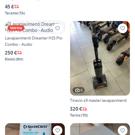
45 €
Taranto
(
TA
)
Vetrina
Lavapavimenti Dreamer H15 Pro
Combo - Audio
250 €
Rimini
(
RN
)
6
Tineco s9 master lavapavimenti
320 €
Torino
(
TO
)