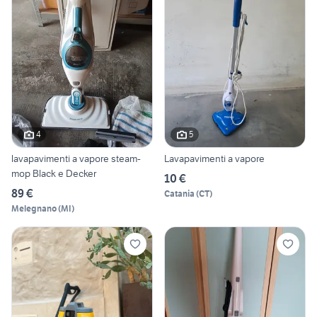
4
5
lavapavimenti a vapore steam-
Lavapavimenti a vapore
mop Black e Decker
10 €
89 €
Catania
(
CT
)
Melegnano
(
MI
)