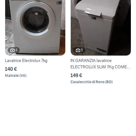
6
5
Lavatrice Electrolux 7kg
IN GARANZIA lavatrice
ELECTROLUX SLIM 7Kg COME
140 €
NUO
149 €
Malnate
(
VA
)
Casalecchio di Reno
(
BO
)