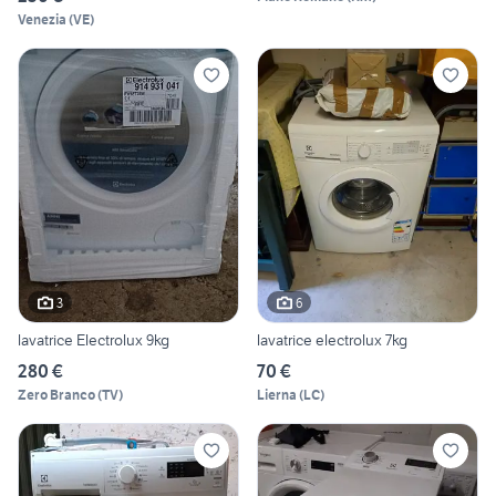
Venezia
(
VE
)
3
6
lavatrice Electrolux 9kg
lavatrice electrolux 7kg
280 €
70 €
Zero Branco
(
TV
)
Lierna
(
LC
)