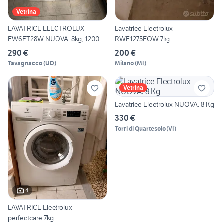
Vetrina
LAVATRICE ELECTROLUX
Lavatrice Electrolux
EW6FT28W NUOVA. 8kg, 1200
RWF1275EOW 7kg
gir
290 €
200 €
Tavagnacco
(
UD
)
Milano
(
MI
)
Vetrina
Lavatrice Electrolux NUOVA. 8 Kg
330 €
Torri di Quartesolo
(
VI
)
4
LAVATRICE Electrolux
perfectcare 7kg