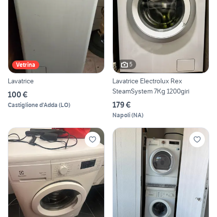
5
Vetrina
Lavatrice
Lavatrice Electrolux Rex
SteamSystem 7Kg 1200giri
100 €
179 €
Castiglione d'Adda
(
LO
)
Napoli
(
NA
)