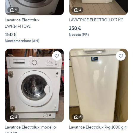
5
4
Lavatrice Electrolux
LAVATRICE ELECTROLUX 7 KG
EWP1474TOW.
250 €
150 €
Noceto
(
PR
)
Montemarciano
(
AN
)
4
6
Lavatrice Electrolux, modello
Lavatrice Electrolux 7kg 1000 giri