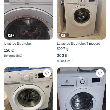
4
6
lavatrice Electrolux
Lavatrice Electrolux Timecare
500 7kg
150 €
200 €
Bologna
(
BO
)
Milano
(
MI
)