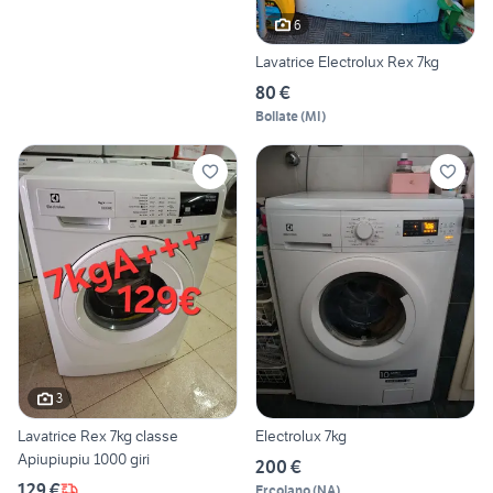
6
Lavatrice Electrolux Rex 7kg
80 €
Bollate
(
MI
)
3
Lavatrice Rex 7kg classe
Electrolux 7kg
Apiupiupiu 1000 giri
200 €
129 €
Ercolano
(
NA
)