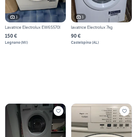
3
3
Lavatrice Electrolux EW6S570I
lavatrice Electrolux 7kg
150 €
90 €
Legnano
(
MI
)
Castelspina
(
AL
)