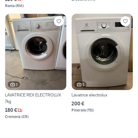
Roma
(
RM
)
3
5
LAVATRICE REX ELECTROLUX
Lavatrice electrolux
7kg
200 €
180 €
Pinerolo
(
TO
)
Cremona
(
CR
)