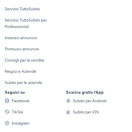
Servizio TuttoSubito
elettronica
per la casa e la
sports e hobby
Servizio TuttoSubito per
persona
Informatica
Animali
Professionisti
Arredamento e
Console e
Accessori per
Casalinghi
Inserisci annuncio
Videogiochi
animali
Elettrodomestici
Promuovi annuncio
Audio/Video
Musica e Film
Giardino e Fai da te
Consigli per la vendita
Fotografia
Libri e Riviste
Abbigliamento e
Negozi e Aziende
Telefonia
Strumenti Musicali
Accessori
Subito per le aziende
Sports
Tutto per i bambini
Seguici su
Scarica gratis l'App
Biciclette
Facebook
Subito per Android
Collezionismo
TikTok
Subito per iOS
Instagram