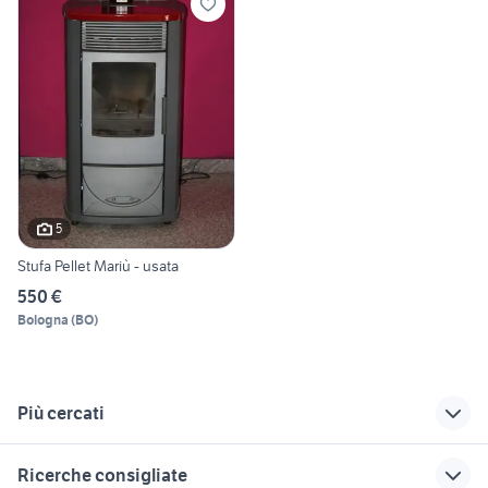
5
Stufa Pellet Mariù - usata
550 €
Bologna
(
BO
)
Più cercati
Correlati
Richerche simili
Suggerimenti
Ricerche consigliate