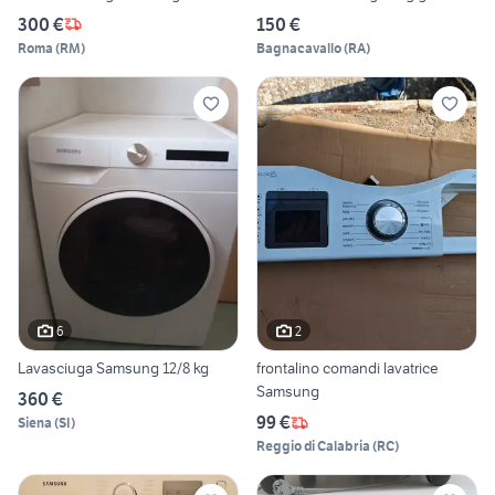
300 €
150 €
Roma
(
RM
)
Bagnacavallo
(
RA
)
6
2
Lavasciuga Samsung 12/8 kg
frontalino comandi lavatrice
Samsung
360 €
99 €
Siena
(
SI
)
Reggio di Calabria
(
RC
)