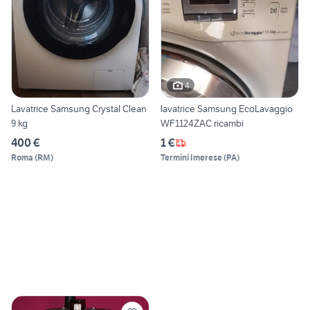
4
Lavatrice Samsung Crystal Clean
lavatrice Samsung EcoLavaggio
9 kg
WF1124ZAC ricambi
400 €
1 €
Roma
(
RM
)
Termini Imerese
(
PA
)