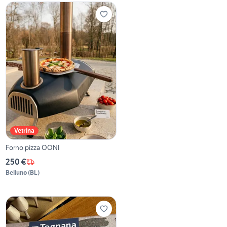
Vetrina
Forno pizza OONI
250 €
Belluno
(
BL
)