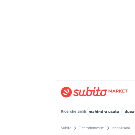
mahindra usata
ducat
Ricerche
simili
Subito
Elettrodomestici
legna usata