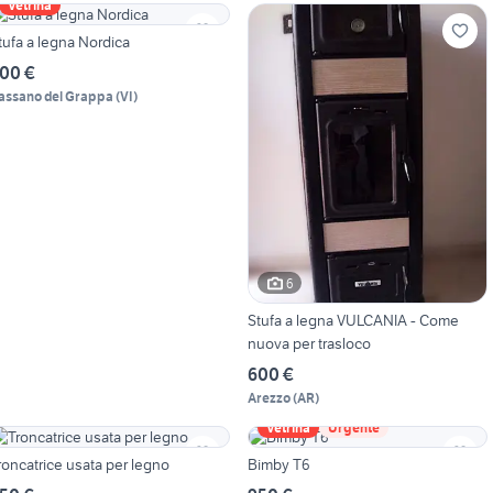
Vetrina
Stufa a legna Nordica
00 €
assano del Grappa
(
VI
)
6
Stufa a legna VULCANIA - Come
nuova per trasloco
600 €
Arezzo
(
AR
)
Vetrina
Urgente
roncatrice usata per legno
Bimby T6