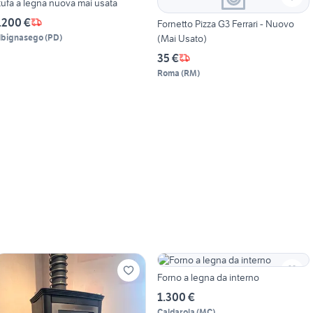
tufa a legna nuova mai usata
.200 €
Fornetto Pizza G3 Ferrari - Nuovo
lbignasego
(
PD
)
(Mai Usato)
35 €
Roma
(
RM
)
Forno a legna da interno
1.300 €
Caldarola
(
MC
)