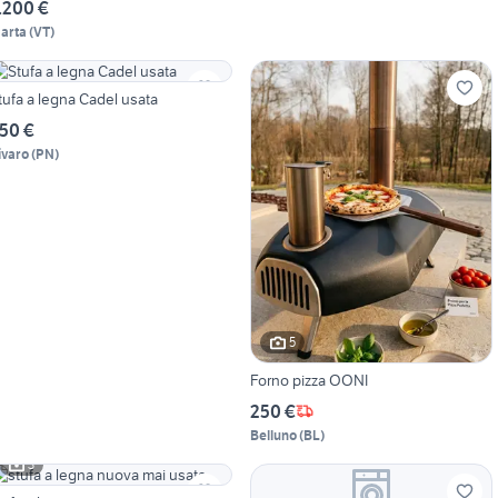
.200 €
arta
(
VT
)
tufa a legna Cadel usata
50 €
ivaro
(
PN
)
5
Forno pizza OONI
250 €
Belluno
(
BL
)
3