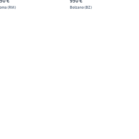
50 €
950 €
oma
(
RM
)
Bolzano
(
BZ
)