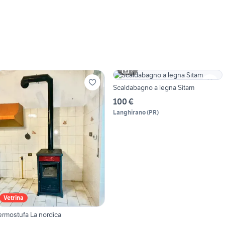
2
Scaldabagno a legna Sitam
100 €
Langhirano
(
PR
)
Vetrina
ermostufa La nordica