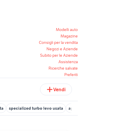
Modelli auto
Magazine
Consigli per la vendita
Negozi e Aziende
Subito per le Aziende
Assistenza
Ricerche salvate
Preferiti
Vendi
ta
specialized turbo levo usata
aprilia caponord usata
forno 