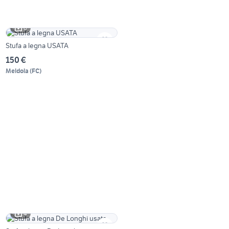
6
Stufa a legna USATA
150 €
Meldola
(
FC
)
4