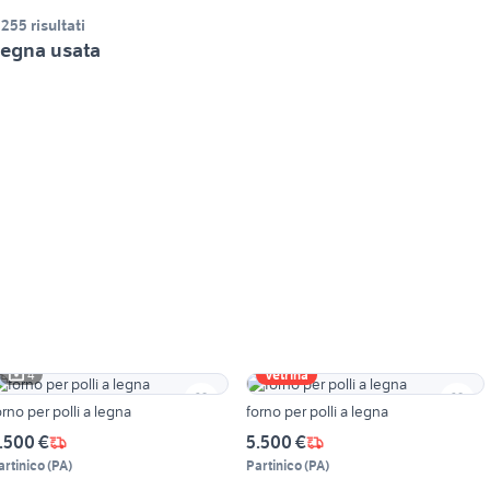
.255 risultati
egna usata
4
Vetrina
orno per polli a legna
forno per polli a legna
.500 €
5.500 €
artinico
(
PA
)
Partinico
(
PA
)