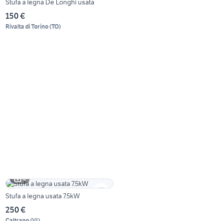
Stufa a legna De Longhi usata
150 €
Rivalta di Torino
(
TO
)
4
Stufa a legna usata 7.5kW
250 €
Caltrano
(
VI
)