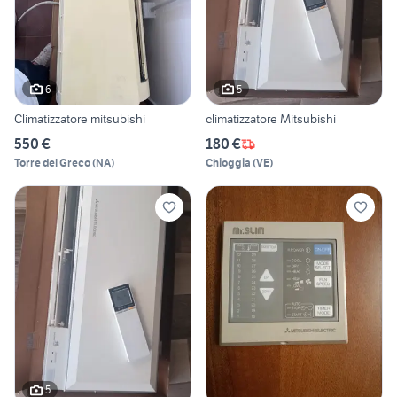
6
5
Climatizzatore mitsubishi
climatizzatore Mitsubishi
550 €
180 €
Torre del Greco
(
NA
)
Chioggia
(
VE
)
5