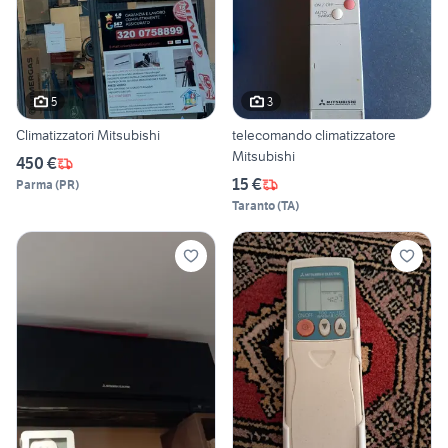
5
3
Climatizzatori Mitsubishi
telecomando climatizzatore
Mitsubishi
450 €
15 €
Parma
(
PR
)
Taranto
(
TA
)