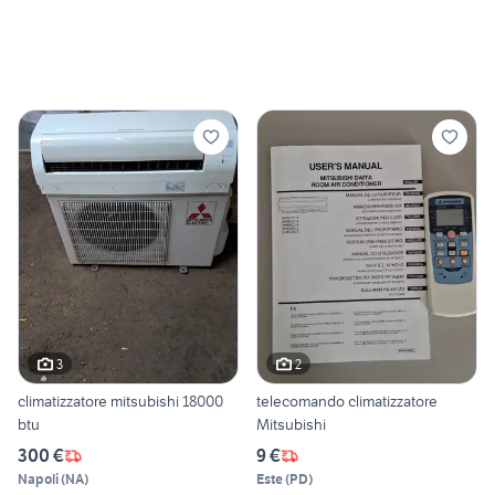
3
2
climatizzatore mitsubishi 18000
telecomando climatizzatore
btu
Mitsubishi
300 €
9 €
Napoli
(
NA
)
Este
(
PD
)