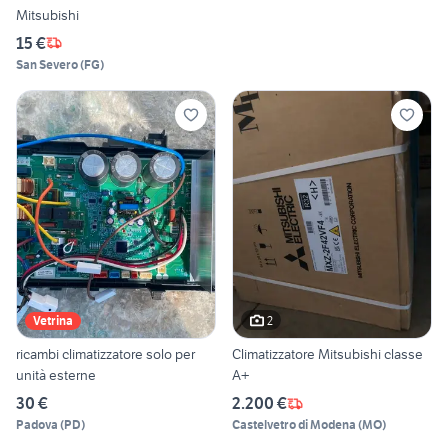
Mitsubishi
15 €
San Severo
(
FG
)
2
Vetrina
ricambi climatizzatore solo per
Climatizzatore Mitsubishi classe
unità esterne
A+
30 €
2.200 €
Padova
(
PD
)
Castelvetro di Modena
(
MO
)