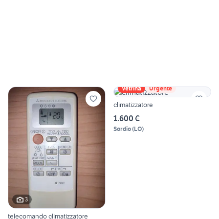
Vetrina
Urgente
climatizzatore
1.600 €
Sordio
(
LO
)
3
telecomando climatizzatore