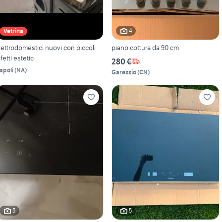
4
Vetrina
lettrodomestici nuovi con piccoli
piano cottura da 90 cm
ifetti estetic
280 €
apoli
(
NA
)
Garessio
(
CN
)
5
5