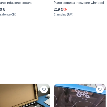
iano induzione cottura
Piano cottura a induzione whirlpool
0 €
219 €
a Morra
(
CN
)
Ciampino
(
RM
)