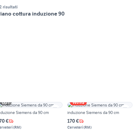
2 risultati
iano cottura induzione 90
3
Vetrina
nduzione Siemens da 90 cm
induzione Siemens da 90 cm
70 €
170 €
erveteri
(
RM
)
Cerveteri
(
RM
)