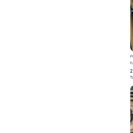
P
f
2
T