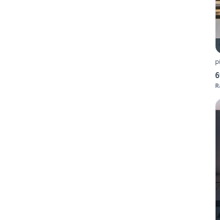
p
6
R