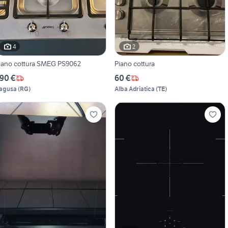
4
2
iano cottura SMEG PS9062
Piano cottura
90 €
60 €
agusa
(
RG
)
Alba Adriatica
(
TE
)