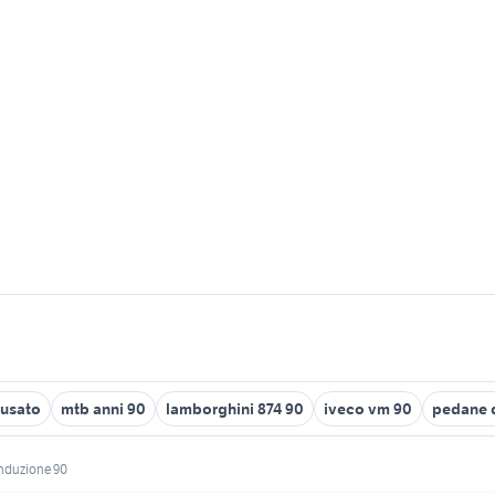
 usato
mtb anni 90
lamborghini 874 90
iveco vm 90
pedane 
induzione 90