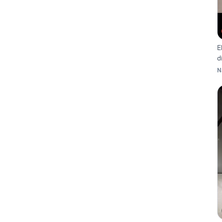
E
d
N