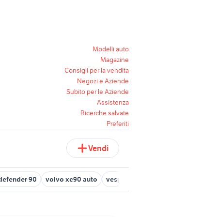
Modelli auto
Magazine
Consigli per la vendita
Negozi e Aziende
Subito per le Aziende
Assistenza
Ricerche salvate
Preferiti
Vendi
defender 90
volvo xc90 auto
vespa 90 ss
piano cottura Paler