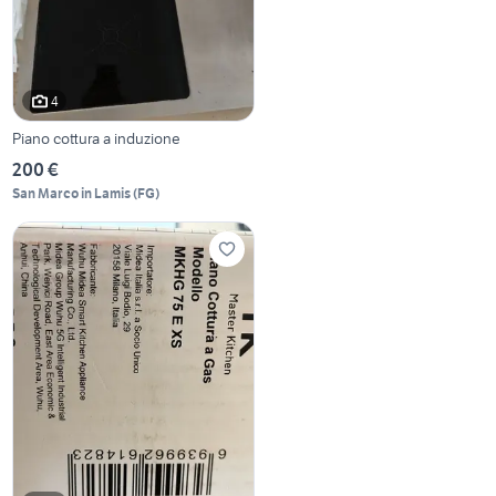
4
Piano cottura a induzione
200 €
San Marco in Lamis
(
FG
)