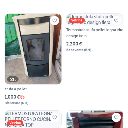
Vetrina
Termostufa stufa pellet legna idro
design fiera
2.200 €
Benevento
(
BN
)
5
stufa a pellet
1.000 €
Biandrate
(
NO
)
Vetrina