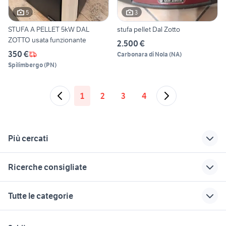
5
3
STUFA A PELLET 5kW DAL
stufa pellet Dal Zotto
ZOTTO usata funzionante
2.500 €
350 €
Carbonara di Nola
(
NA
)
Spilimbergo
(
PN
)
1
2
3
4
Più cercati
Correlati
Richerche simili
Suggerimenti
Ricerche consigliate
stufe a pellet in
pentolone inox
frigo a gas
maiolica
portatile elettrodomestici Vicenza
spillatore birra 2 litri
compressore
ventilatore cromato
Tutte le categorie
provincia
stufe a legna in
frigorifero
celle frigo
ghisa
elettrodomestici
elettrodomestici Motta di Livenza
elettrodomestici Curtatone
lavatrice self service
motori
immobili
lavoro e servizi
stufe elettriche che
frigorifero philips