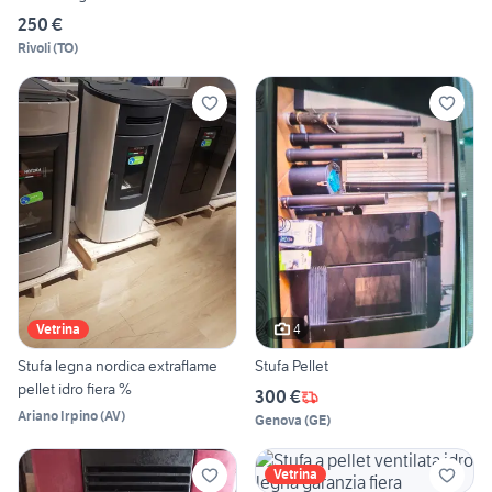
250 €
Rivoli
(
TO
)
4
Vetrina
Stufa legna nordica extraflame
Stufa Pellet
pellet idro fiera %
300 €
Ariano Irpino
(
AV
)
Genova
(
GE
)
Vetrina