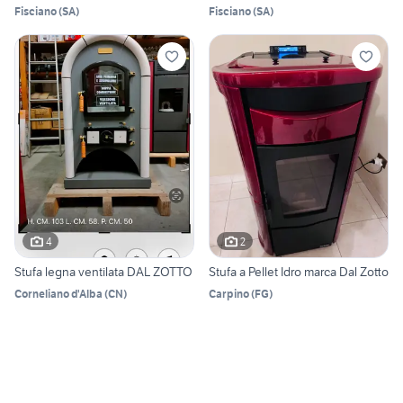
Fisciano
(
SA
)
Fisciano
(
SA
)
4
2
Stufa legna ventilata DAL ZOTTO
Stufa a Pellet Idro marca Dal Zotto
Corneliano d'Alba
(
CN
)
Carpino
(
FG
)