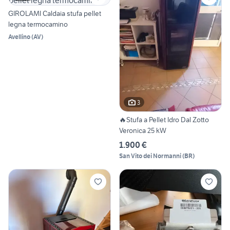
GIROLAMI Caldaia stufa pellet
legna termocamino
Avellino
(
AV
)
3
🔥Stufa a Pellet Idro Dal Zotto
Veronica 25 kW
1.900 €
San Vito dei Normanni
(
BR
)