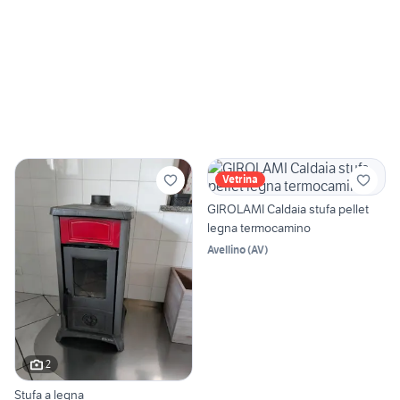
Vetrina
GIROLAMI Caldaia stufa pellet
legna termocamino
Avellino
(
AV
)
2
Stufa a legna