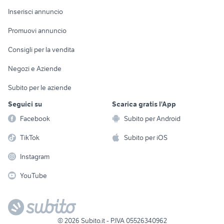
Arredamento e
Console e
Accessori per
Casalinghi
Inserisci annuncio
Videogiochi
animali
Elettrodomestici
Promuovi annuncio
Audio/Video
Musica e Film
Giardino e Fai da te
Consigli per la vendita
Fotografia
Libri e Riviste
Abbigliamento e
Negozi e Aziende
Telefonia
Strumenti Musicali
Accessori
Subito per le aziende
Sports
Tutto per i bambini
Seguici su
Scarica gratis l'App
Biciclette
Facebook
Subito per Android
Collezionismo
TikTok
Subito per iOS
Instagram
YouTube
©
2026
Subito.it - P.IVA 05526340962