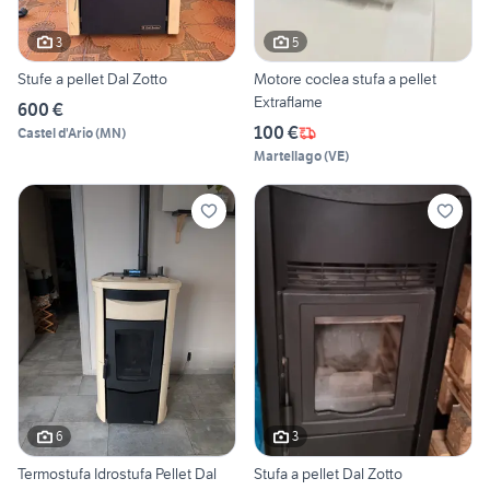
3
5
Stufe a pellet Dal Zotto
Motore coclea stufa a pellet
Extraflame
600 €
100 €
Castel d'Ario
(
MN
)
Martellago
(
VE
)
6
3
Termostufa Idrostufa Pellet Dal
Stufa a pellet Dal Zotto