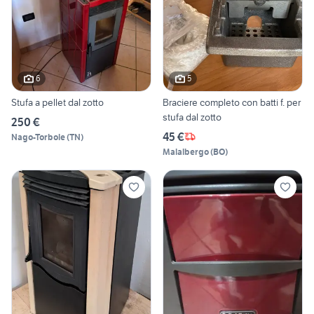
6
5
Stufa a pellet dal zotto
Braciere completo con batti f. per
stufa dal zotto
250 €
45 €
Nago-Torbole
(
TN
)
Malalbergo
(
BO
)