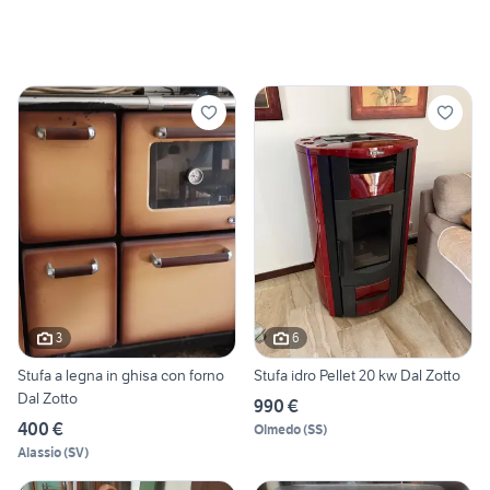
3
6
Stufa a legna in ghisa con forno
Stufa idro Pellet 20 kw Dal Zotto
Dal Zotto
990 €
400 €
Olmedo
(
SS
)
Alassio
(
SV
)