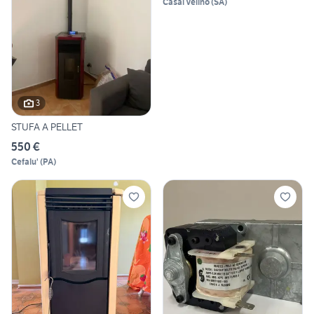
Casal Velino
(
SA
)
3
STUFA A PELLET
550 €
Cefalu'
(
PA
)