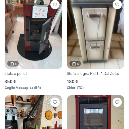
4
4
stufa a pellet
Stufa a legna PETIT " Dal Zotto
350 €
180 €
Ceglie Messapica
(
BR
)
Chieri
(
TO
)