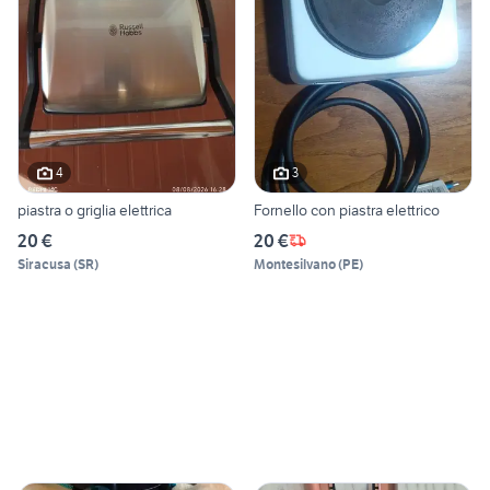
4
3
piastra o griglia elettrica
Fornello con piastra elettrico
20 €
20 €
Siracusa
(
SR
)
Montesilvano
(
PE
)