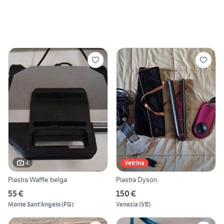
4
Vetrina
Piastra Waffle belga
Piastra Dyson
55 €
150 €
Monte Sant'Angelo
(
FG
)
Venezia
(
VE
)