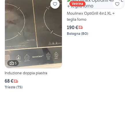
Vetrina
Moulinex OptiGrill 4in1 XL +
teglia forno
190 €
Bologna
(
BO
)
5
Induzione doppia piastra
68 €
Trieste
(
TS
)