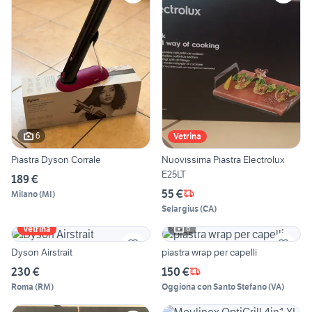
6
Vetrina
Piastra Dyson Corrale
Nuovissima Piastra Electrolux
E25LT
189 €
55 €
Milano
(
MI
)
Selargius
(
CA
)
6
Vetrina
Dyson Airstrait
piastra wrap per capelli
230 €
150 €
Roma
(
RM
)
Oggiona con Santo Stefano
(
VA
)