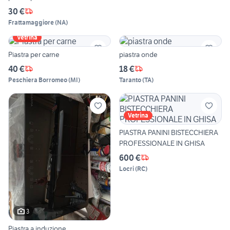
30 €
Frattamaggiore
(
NA
)
Vetrina
Piastra per carne
piastra onde
40 €
18 €
Peschiera Borromeo
(
MI
)
Taranto
(
TA
)
Vetrina
PIASTRA PANINI BISTECCHIERA
PROFESSIONALE IN GHISA
600 €
Locri
(
RC
)
3
Piastra a induzione