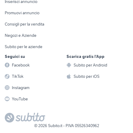
Casalinghi
Inserisci annuncio
Videogiochi
animali
Elettrodomestici
Promuovi annuncio
Audio/Video
Musica e Film
Giardino e Fai da te
Consigli per la vendita
Fotografia
Libri e Riviste
Abbigliamento e
Negozi e Aziende
Telefonia
Strumenti Musicali
Accessori
Subito per le aziende
Sports
Tutto per i bambini
Seguici su
Scarica gratis l'App
Biciclette
Facebook
Subito per Android
Collezionismo
TikTok
Subito per iOS
Instagram
YouTube
©
2026
Subito.it - P.IVA 05526340962