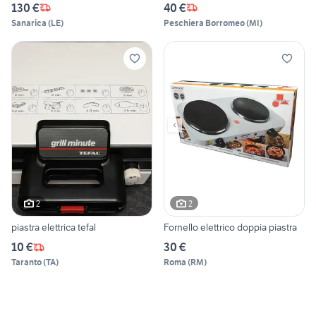
130 €
40 €
Sanarica
(
LE
)
Peschiera Borromeo
(
MI
)
2
2
piastra elettrica tefal
Fornello elettrico doppia piastra
10 €
30 €
Taranto
(
TA
)
Roma
(
RM
)