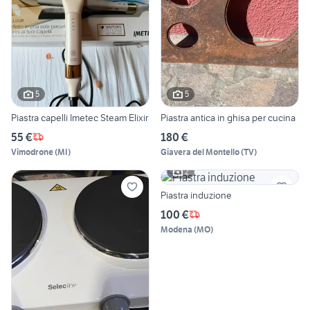
5
5
Piastra capelli Imetec Steam Elixir
Piastra antica in ghisa per cucina
55 €
180 €
Vimodrone
(
MI
)
Giavera del Montello
(
TV
)
2
Piastra induzione
100 €
Modena
(
MO
)