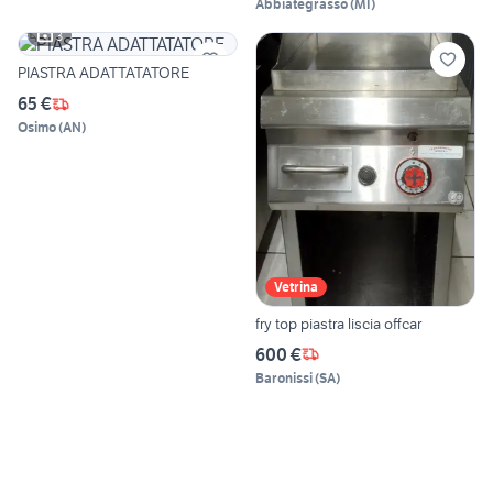
Abbiategrasso
(
MI
)
3
PIASTRA ADATTATATORE
65 €
Osimo
(
AN
)
Vetrina
fry top piastra liscia offcar
600 €
Baronissi
(
SA
)