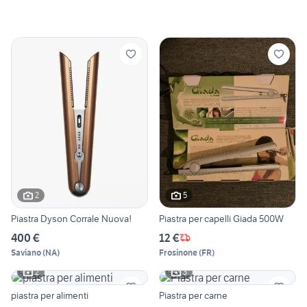
2
5
Piastra Dyson Corrale Nuova!
Piastra per capelli Giada 500W
400 €
12 €
Saviano
(
NA
)
Frosinone
(
FR
)
2
3
piastra per alimenti
Piastra per carne