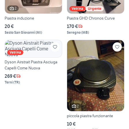
2
Vetrina
Urgente
Piastra induzione
Piastra GHD Chronos Curve
20 €
170 €
Sesto San Giovanni
(
MI
)
Seregno
(
MB
)
Vetrina
Dyson Airstrait Piastra Asciuga
Capelli Come Nuova
269 €
Terni
(
TR
)
2
piccola piastra funzionante
10 €