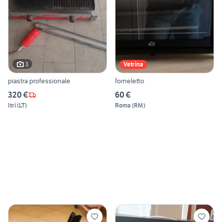
3
Vetrina
piastra professionale
forneletto
320 €
60 €
Itri
(
LT
)
Roma
(
RM
)