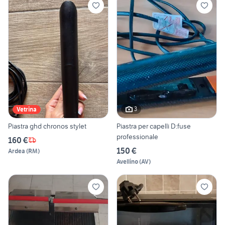
3
Vetrina
Piastra ghd chronos stylet
Piastra per capelli D:fuse
professionale
160 €
150 €
Ardea
(
RM
)
Avellino
(
AV
)