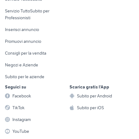
elettronica
per la casa e la
sports e hobby
Servizio TuttoSubito per
persona
Informatica
Animali
Professionisti
Arredamento e
Console e
Accessori per
Casalinghi
Inserisci annuncio
Videogiochi
animali
Elettrodomestici
Promuovi annuncio
Audio/Video
Musica e Film
Giardino e Fai da te
Consigli per la vendita
Fotografia
Libri e Riviste
Abbigliamento e
Negozi e Aziende
Telefonia
Strumenti Musicali
Accessori
Subito per le aziende
Sports
Tutto per i bambini
Seguici su
Scarica gratis l'App
Biciclette
Facebook
Subito per Android
Collezionismo
TikTok
Subito per iOS
Instagram
YouTube