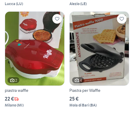
Lucca
(
LU
)
Alezio
(
LE
)
2
4
piastra waffle
Piastra per Waffle
22 €
25 €
Milano
(
MI
)
Mola di Bari
(
BA
)