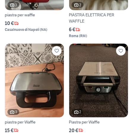
3
2
piastra per waffle
PIASTRA ELETTRICA PER
WAFFLE
10 €
6 €
Casalnuovo di Napoli
(
NA
)
Roma
(
RM
)
3
2
piastra per Waffle
Piastra per Waffle
15 €
20 €