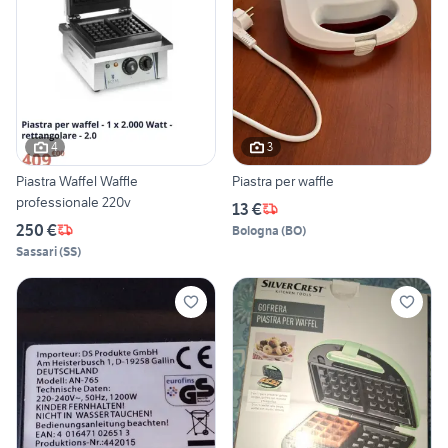
4
3
Piastra Waffel Waffle
Piastra per waffle
professionale 220v
13 €
250 €
Bologna
(
BO
)
Sassari
(
SS
)