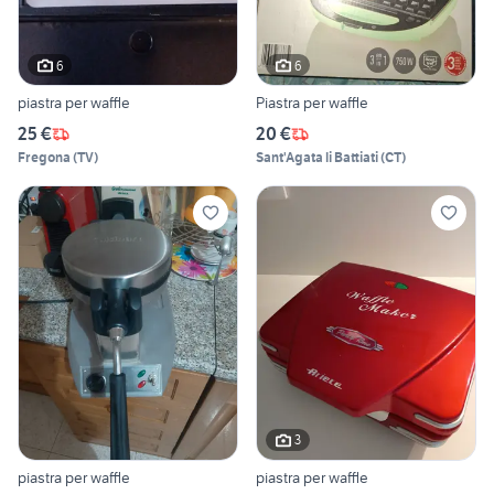
6
6
piastra per waffle
Piastra per waffle
25 €
20 €
Fregona
(
TV
)
Sant'Agata li Battiati
(
CT
)
3
piastra per waffle
piastra per waffle