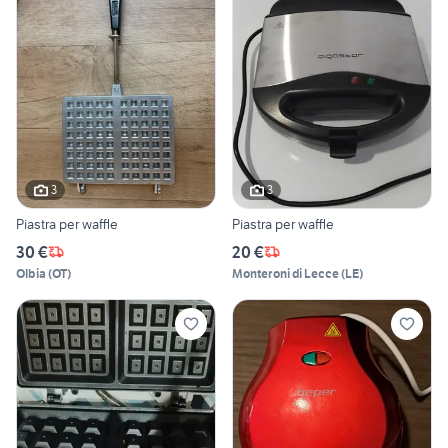
3
3
Piastra per waffle
Piastra per waffle
30 €
20 €
Olbia
(
OT
)
Monteroni di Lecce
(
LE
)