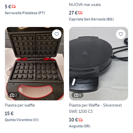
NUOVA mai usata
5 €
27 €
Serravalle Pistoiese
(
PT
)
Capriate San Gervasio
(
BG
)
2
6
Piastra per waffle
Piastra per Waffle - Silvercrest
SWE 1200 C3
15 €
10 €
Quinto Vicentino
(
VI
)
Augusta
(
SR
)