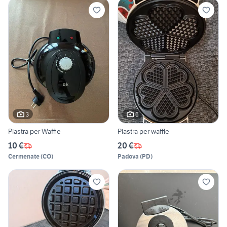
3
6
Piastra per Waffle
Piastra per waffle
10 €
20 €
Cermenate
(
CO
)
Padova
(
PD
)