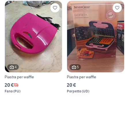
4
5
Piastra per waffle
Piastra per waffle
20 €
20 €
Fano
(
PU
)
Porpetto
(
UD
)