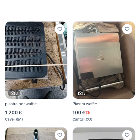
3
3
piastra per waffle
Piastra waffle
1.200 €
100 €
Cave
(
RM
)
Cantu'
(
CO
)