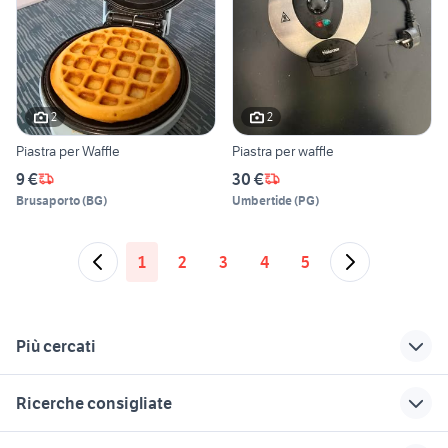
2
2
Piastra per Waffle
Piastra per waffle
9 €
30 €
Brusaporto
(
BG
)
Umbertide
(
PG
)
1
2
3
4
5
Più cercati
Correlati
Richerche simili
Suggerimenti
Ricerche consigliate
piastra hg
caldaia
passapomodoro
elettrodomestici
elettrico usato
elettrodomestici Barcellona
elettrodomestici Montalto di
stufa pellet usata