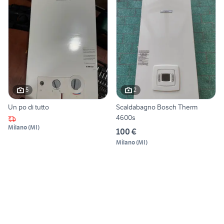
5
2
Un po di tutto
Scaldabagno Bosch Therm
4600s
Milano
(
MI
)
100 €
Milano
(
MI
)