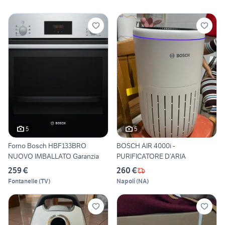
5
5
Forno Bosch HBF133BRO
BOSCH AIR 4000i -
NUOVO IMBALLATO Garanzia
PURIFICATORE D’ARIA
259 €
260 €
Fontanelle
(
TV
)
Napoli
(
NA
)