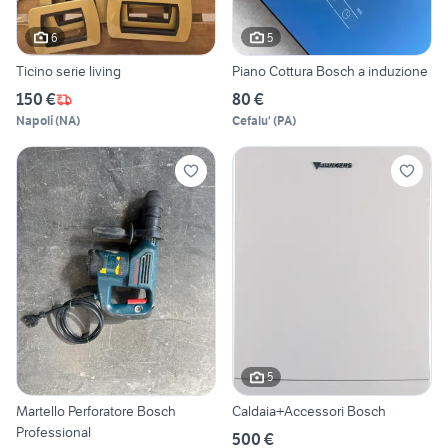
6
5
Ticino serie living
Piano Cottura Bosch a induzione
150 €
80 €
Napoli
(
NA
)
Cefalu'
(
PA
)
5
Martello Perforatore Bosch
Caldaia+Accessori Bosch
Professional
500 €