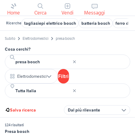
Home
Cerca
Vendi
Messaggi
tagliasiepi elettrico bosch
batteria bosch
ferro da s
Ricerche
Subito
Elettrodomestici
presa bosch
Cosa cerchi?
Filtri
Elettrodomestici
Salva ricerca
Dal più rilevante
124 risultati
Presa bosch