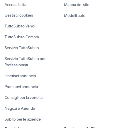
compressore frigorifero
Accessibilità
Mappa del sito
Loft, mansarde e
piano cottura 85 cm
elettrodomestici
Veicoli commerciali
altro
Gestisci cookies
Modelli auto
condizionatore riello
tv mivar elettrodomestici
Case vacanza
TuttoSubito Vendi
Uffici e Locali
TuttoSubito Compra
commerciali
Servizio TuttoSubito
elettronica
per la casa e la
sports e hobby
Servizio TuttoSubito per
persona
Informatica
Animali
Professionisti
Arredamento e
Console e
Accessori per
Casalinghi
Inserisci annuncio
Videogiochi
animali
Elettrodomestici
Promuovi annuncio
Audio/Video
Musica e Film
Giardino e Fai da te
Consigli per la vendita
Fotografia
Libri e Riviste
Abbigliamento e
Negozi e Aziende
Telefonia
Strumenti Musicali
Accessori
Subito per le aziende
Sports
Tutto per i bambini