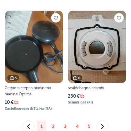
5
6
Crepiera crepes piadineria
scaldabagno ricambi
piadine Optima
250 €
10 €
Scandriglia
(
RI
)
Castellammare di Stabia
(
NA
)
1
2
3
4
5