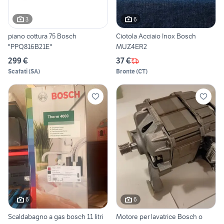
3
6
piano cottura 75 Bosch
Ciotola Acciaio Inox Bosch
"PPQ816B21E"
MUZ4ER2
299 €
37 €
Scafati
(
SA
)
Bronte
(
CT
)
6
6
Scaldabagno a gas bosch 11 litri
Motore per lavatrice Bosch o