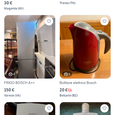
30 €
Trento
(
TN
)
Magenta
(
MI
)
4
6
FRIGO BOSCH A++
Bollitore elettrico Bosch
150 €
20 €
Varese
(
VA
)
Bolzano
(
BZ
)