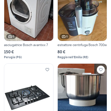
6
6
asciugatrice Bosch avantixx 7
estrattore centrifuga Bosch 700w
150 €
80 €
Perugia
(
PG
)
Reggio nell'Emilia
(
RE
)