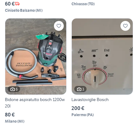
60 €
Chivasso
(
TO
)
Cinisello Balsamo
(
MI
)
6
3
Bidone aspiratutto bosch 1200w
Lavastoviglie Bosch
20l
200 €
80 €
Palermo
(
PA
)
Milano
(
MI
)