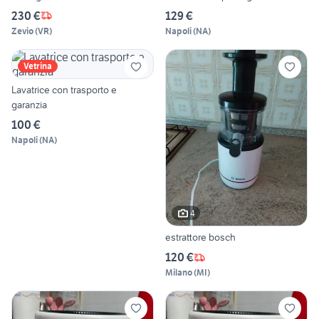
230 €
129 €
Zevio
(
VR
)
Napoli
(
NA
)
Vetrina
Lavatrice con trasporto e
garanzia
100 €
Napoli
(
NA
)
4
estrattore bosch
120 €
Milano
(
MI
)