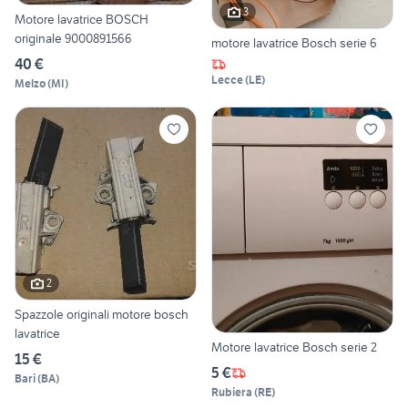
3
Motore lavatrice BOSCH
originale 9000891566
motore lavatrice Bosch serie 6
40 €
Lecce
(
LE
)
Melzo
(
MI
)
2
Spazzole originali motore bosch
lavatrice
Motore lavatrice Bosch serie 2
15 €
5 €
Bari
(
BA
)
Rubiera
(
RE
)