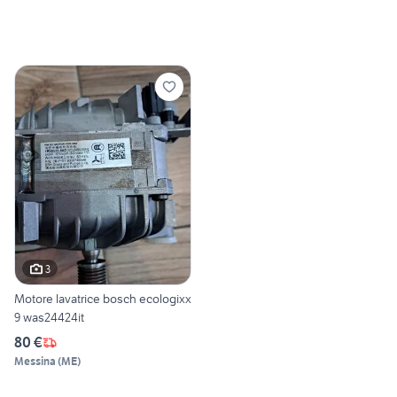
3
Motore lavatrice bosch ecologixx
9 was24424it
80 €
Messina
(
ME
)