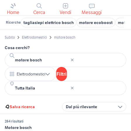
Home
Cerca
Vendi
Messaggi
tagliasiepi elettrico bosch
motore ecoboost
motore
Ricerche
Subito
Elettrodomestici
motore bosch
Cosa cerchi?
Filtri
Elettrodomestici
Salva ricerca
Dal più rilevante
264 risultati
Motore bosch