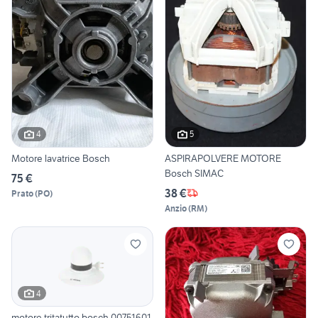
4
5
Motore lavatrice Bosch
ASPIRAPOLVERE MOTORE
Bosch SIMAC
75 €
38 €
Prato
(
PO
)
Anzio
(
RM
)
4
motore tritatutto bosch 00751601