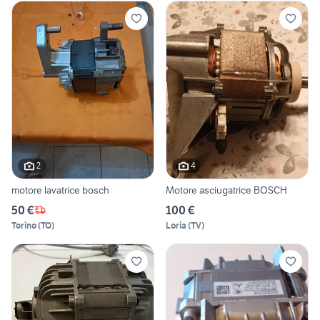
2
4
motore lavatrice bosch
Motore asciugatrice BOSCH
50 €
100 €
Torino
(
TO
)
Loria
(
TV
)