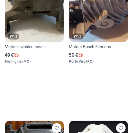
4
3
Motore lavatrice bosch
Motore Bosch Siemens
49 €
50 €
Formigine
(
MO
)
Porto Viro
(
RO
)