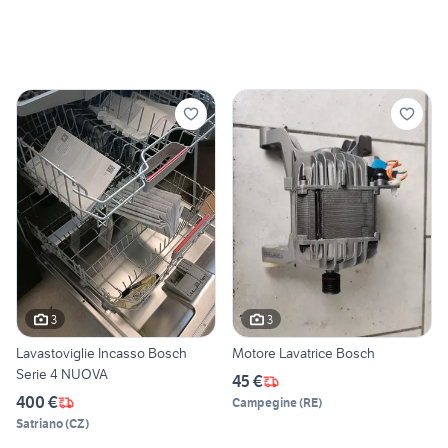
3
3
Lavastoviglie Incasso Bosch
Motore Lavatrice Bosch
Serie 4 NUOVA
45 €
400 €
Campegine
(
RE
)
Satriano
(
CZ
)