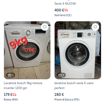
Serie 4 NUOVA
400 €
Satriano
(
CZ
)
3
3
Lavatrice bosch 9kg motore
lavatrice bosch serie 6 vario
inverter 1200 giri
perfect
179 €
280 €
Roma
(
RM
)
Piove di Sacco
(
PD
)