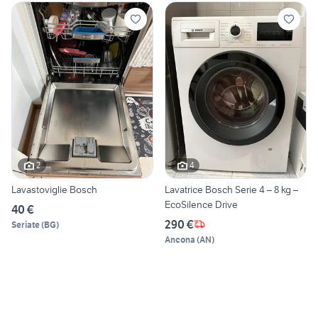
2
4
Lavastoviglie Bosch
Lavatrice Bosch Serie 4 – 8 kg –
EcoSilence Drive
40 €
290 €
Seriate
(
BG
)
Ancona
(
AN
)