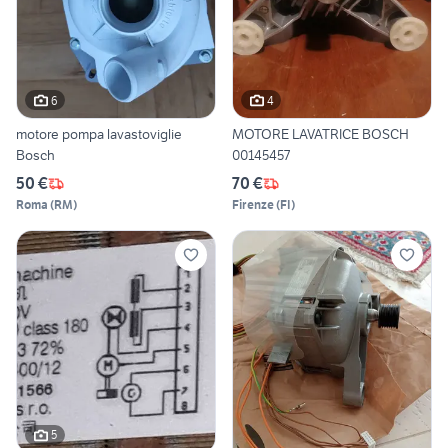
6
4
motore pompa lavastoviglie
MOTORE LAVATRICE BOSCH
Bosch
00145457
50 €
70 €
Roma
(
RM
)
Firenze
(
FI
)
5