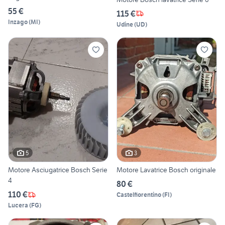
55 €
115 €
Inzago
(
MI
)
Udine
(
UD
)
5
3
Motore Asciugatrice Bosch Serie
Motore Lavatrice Bosch originale
4
80 €
110 €
Castelfiorentino
(
FI
)
Lucera
(
FG
)