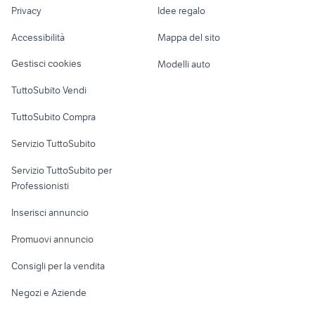
lavoro
elettrodomestici Gioiosa Ionica
Privacy
Idee regalo
elettrodomestici Lazio
Garage e box
Caravan e Camper
diamondclean
colonna frigo
Accessibilità
Mappa del sito
Loft, mansarde e
Veicoli commerciali
moulinex robot
rasoio uomo philips
altro
Gestisci cookies
Modelli auto
Case vacanza
TuttoSubito Vendi
Uffici e Locali
TuttoSubito Compra
commerciali
Servizio TuttoSubito
elettronica
per la casa e la
sports e hobby
Servizio TuttoSubito per
persona
Informatica
Animali
Professionisti
Arredamento e
Console e
Accessori per
Casalinghi
Inserisci annuncio
Videogiochi
animali
Elettrodomestici
Promuovi annuncio
Audio/Video
Musica e Film
Giardino e Fai da te
Consigli per la vendita
Fotografia
Libri e Riviste
Abbigliamento e
Negozi e Aziende
Telefonia
Strumenti Musicali
Accessori