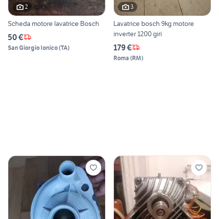
2
3
Scheda motore lavatrice Bosch
Lavatrice bosch 9kg motore
inverter 1200 giri
50 €
179 €
San Giorgio Ionico
(
TA
)
Roma
(
RM
)