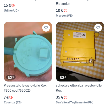
Electrolux
15 €
10 €
Udine
(
UD
)
Marcon
(
VE
)
3
4
Pressostato lavastoviglie Rex
scheda elettronica lavastoviglie
F800 cod 7650023
Rex
7 €
35 €
Cosenza
(
CS
)
San Vito al Tagliamento
(
PN
)