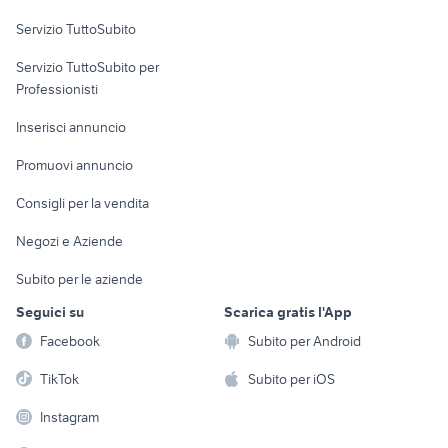
Servizio TuttoSubito
elettronica
per la casa e la
sports e hobby
Servizio TuttoSubito per
persona
Informatica
Animali
Professionisti
Arredamento e
Console e
Accessori per
Casalinghi
Inserisci annuncio
Videogiochi
animali
Elettrodomestici
Promuovi annuncio
Audio/Video
Musica e Film
Giardino e Fai da te
Consigli per la vendita
Fotografia
Libri e Riviste
Abbigliamento e
Negozi e Aziende
Telefonia
Strumenti Musicali
Accessori
Subito per le aziende
Sports
Tutto per i bambini
Seguici su
Scarica gratis l'App
Biciclette
Facebook
Subito per Android
Collezionismo
TikTok
Subito per iOS
Instagram