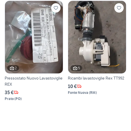
2
5
Pressostato Nuovo Lavastoviglie
Ricambi lavastoviglie Rex TT992
REX
10 €
35 €
Fonte Nuova
(
RM
)
Prato
(
PO
)