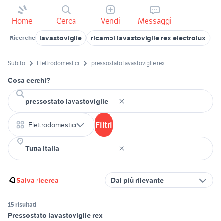
Home
Cerca
Vendi
Messaggi
lavastoviglie
ricambi lavastoviglie rex electrolux
l
Ricerche
Subito
Elettrodomestici
pressostato lavastoviglie rex
Cosa cerchi?
Filtri
Elettrodomestici
Salva ricerca
Dal più rilevante
15 risultati
Pressostato lavastoviglie rex