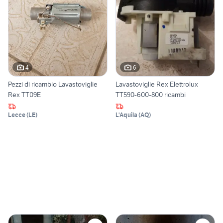
4
6
Pezzi di ricambio Lavastoviglie
Lavastoviglie Rex Elettrolux
Rex TT09E
TT590-600-800 ricambi
Lecce
(
LE
)
L'Aquila
(
AQ
)