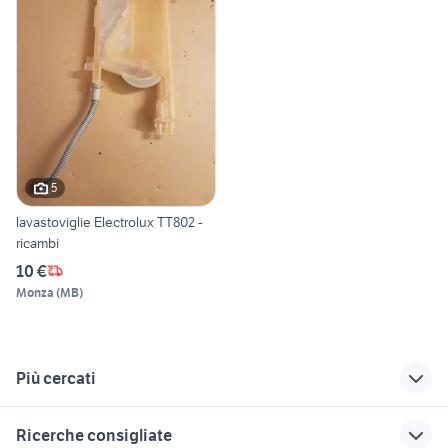
5
lavastoviglie Electrolux TT802 -
ricambi
10 €
Monza
(
MB
)
Più cercati
Correlati
Richerche simili
Suggerimenti
Ricerche consigliate