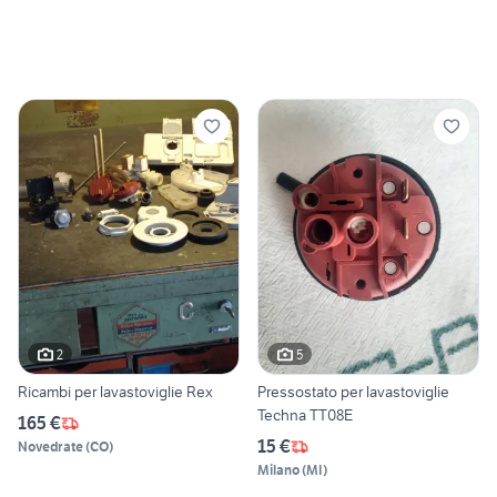
2
5
Ricambi per lavastoviglie Rex
Pressostato per lavastoviglie
Techna TT08E
165 €
15 €
Novedrate
(
CO
)
Milano
(
MI
)