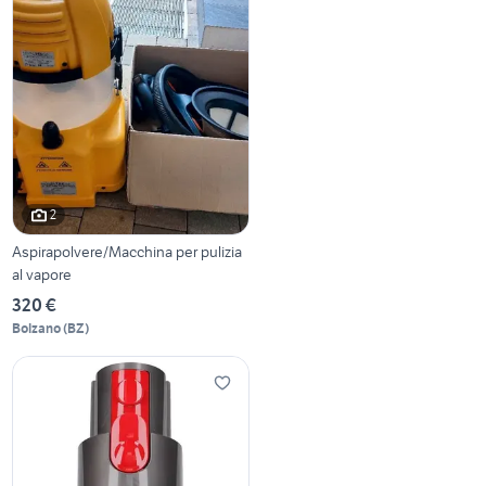
2
Aspirapolvere/Macchina per pulizia
al vapore
320 €
Bolzano
(
BZ
)