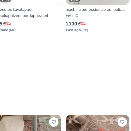
ecotec Lavatappeti -
machina professionale per pulizia
spirapolvere per Tappezzeri
EMILIO
5 €
1.100 €
ilano
(
MI
)
Cavriago
(
RE
)