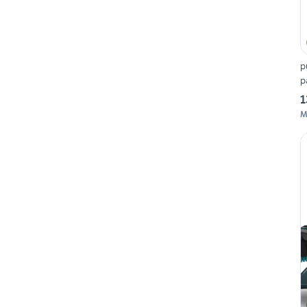
p
p
1
M