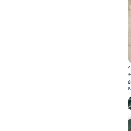
S
a
8
F