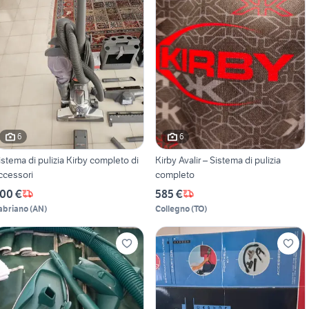
6
6
istema di pulizia Kirby completo di
Kirby Avalir – Sistema di pulizia
ccessori
completo
00 €
585 €
abriano
(
AN
)
Collegno
(
TO
)