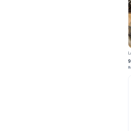
L
9
R