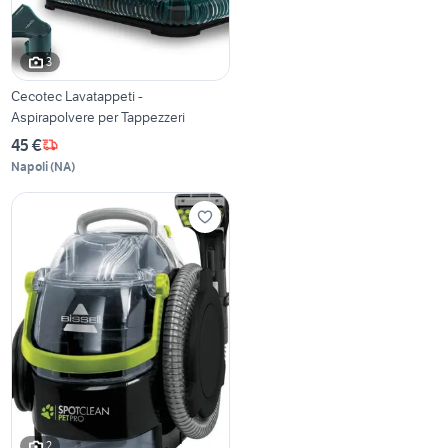
3
Cecotec Lavatappeti -
Aspirapolvere per Tappezzeri
45 €
Napoli
(
NA
)
2