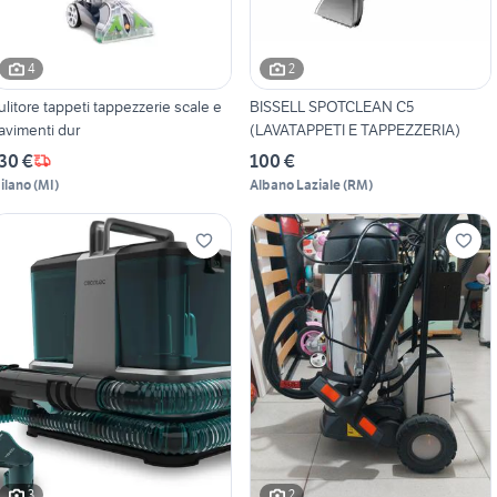
4
2
ulitore tappeti tappezzerie scale e
BISSELL SPOTCLEAN C5
avimenti dur
(LAVATAPPETI E TAPPEZZERIA)
30 €
100 €
ilano
(
MI
)
Albano Laziale
(
RM
)
3
2