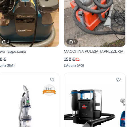
4
6
ava Tappezzeria
MACCHINA PULIZIA TAPPEZZERIA
0 €
150 €
oma
(
RM
)
L'Aquila
(
AQ
)