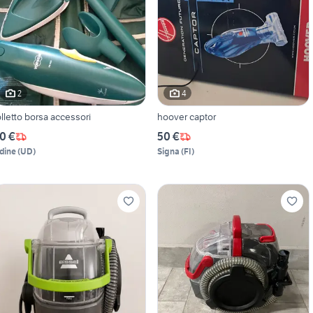
2
4
olletto borsa accessori
hoover captor
0 €
50 €
dine
(
UD
)
Signa
(
FI
)