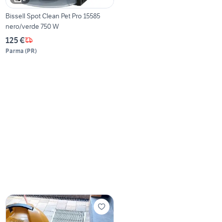
Bissell Spot Clean Pet Pro 15585
nero/verde 750 W
125 €
Parma
(
PR
)