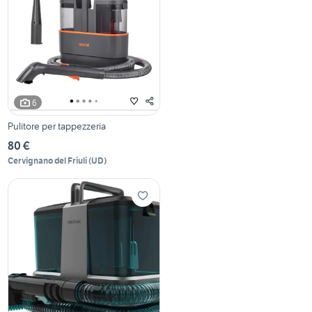
6
Pulitore per tappezzeria
80 €
Cervignano del Friuli
(
UD
)