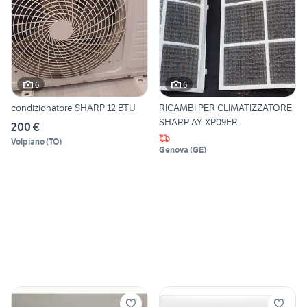
6
6
condizionatore SHARP 12 BTU
RICAMBI PER CLIMATIZZATORE
SHARP AY-XP09ER
200 €
Volpiano
(
TO
)
Genova
(
GE
)