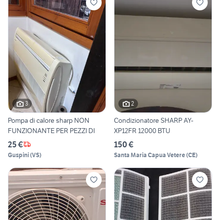
3
2
Pompa di calore sharp NON
Condizionatore SHARP AY-
FUNZIONANTE PER PEZZI DI
XP12FR 12000 BTU
25 €
150 €
Guspini
(
VS
)
Santa Maria Capua Vetere
(
CE
)