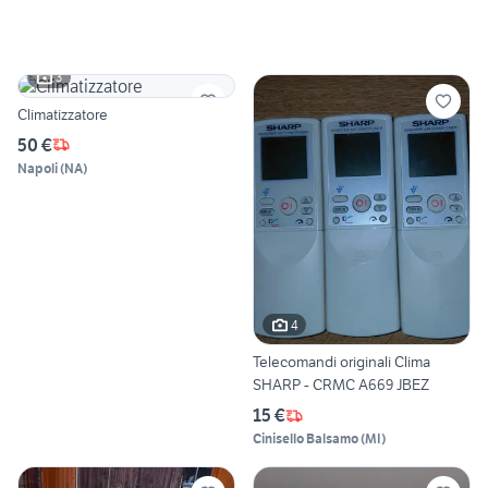
3
Climatizzatore
50 €
Napoli
(
NA
)
4
Telecomandi originali Clima
SHARP - CRMC A669 JBEZ
15 €
Cinisello Balsamo
(
MI
)