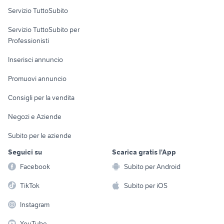
Servizio TuttoSubito
elettronica
per la casa e la
sports e hobby
Servizio TuttoSubito per
persona
Informatica
Animali
Professionisti
Arredamento e
Console e
Accessori per
Casalinghi
Inserisci annuncio
Videogiochi
animali
Elettrodomestici
Promuovi annuncio
Audio/Video
Musica e Film
Giardino e Fai da te
Consigli per la vendita
Fotografia
Libri e Riviste
Abbigliamento e
Negozi e Aziende
Telefonia
Strumenti Musicali
Accessori
Subito per le aziende
Sports
Tutto per i bambini
Seguici su
Scarica gratis l'App
Biciclette
Facebook
Subito per Android
Collezionismo
TikTok
Subito per iOS
Instagram
YouTube