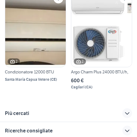
2
2
Condizionatore 12000 BTU
Argo Charm Plus 24000 BTU/h,
Santa Maria Capua Vetere
(
CE
)
600 €
Cagliari
(
CA
)
Più cercati
Correlati
Richerche simili
Suggerimenti
Ricerche consigliate
climatizzatore
elettrodomestici
pressa a caldo