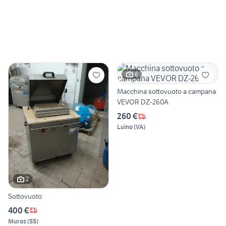
6
Macchina sottovuoto a campana
VEVOR DZ-260A
260 €
Luino
(
VA
)
2
Sottovuoto
400 €
Muros
(
SS
)