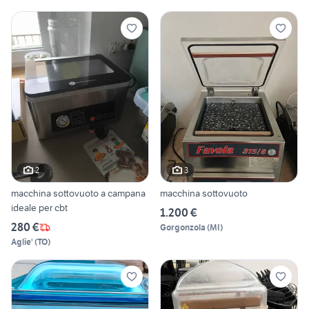
2
3
macchina sottovuoto a campana
macchina sottovuoto
ideale per cbt
1.200 €
280 €
Gorgonzola
(
MI
)
Aglie'
(
TO
)