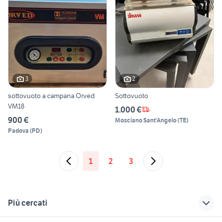
3
2
sottovuoto a campana Orved
Sottovuoto
VM18
1.000 €
900 €
Mosciano Sant'Angelo
(
TE
)
Padova
(
PD
)
1
2
3
Più cercati