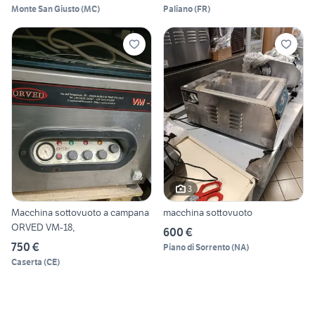
Monte San Giusto
(
MC
)
Paliano
(
FR
)
3
Macchina sottovuoto a campana
macchina sottovuoto
ORVED VM-18,
600 €
750 €
Piano di Sorrento
(
NA
)
Caserta
(
CE
)