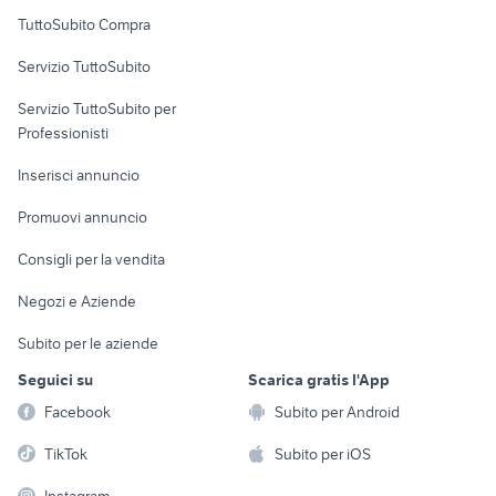
Uffici e Locali
TuttoSubito Compra
commerciali
Servizio TuttoSubito
elettronica
per la casa e la
sports e hobby
Servizio TuttoSubito per
persona
Informatica
Animali
Professionisti
Arredamento e
Console e
Accessori per
Casalinghi
Inserisci annuncio
Videogiochi
animali
Elettrodomestici
Promuovi annuncio
Audio/Video
Musica e Film
Giardino e Fai da te
Consigli per la vendita
Fotografia
Libri e Riviste
Abbigliamento e
Negozi e Aziende
Telefonia
Strumenti Musicali
Accessori
Subito per le aziende
Sports
Tutto per i bambini
Seguici su
Scarica gratis l'App
Biciclette
Facebook
Subito per Android
Collezionismo
TikTok
Subito per iOS
Instagram