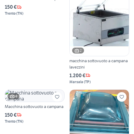
150 €
Trento
(
TN
)
2
macchina sottovuoto a campana
lavezzini
1.200 €
Marsala
(
TP
)
4
Macchina sottovuoto a campana
150 €
Trento
(
TN
)