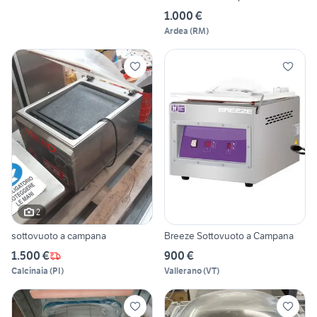
1.000 €
Ardea
(
RM
)
2
sottovuoto a campana
Breeze Sottovuoto a Campana
1.500 €
900 €
Calcinaia
(
PI
)
Vallerano
(
VT
)