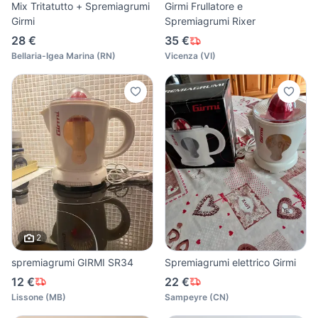
Mix Tritatutto + Spremiagrumi
Girmi Frullatore e
Girmi
Spremiagrumi Rixer
28 €
35 €
Bellaria-Igea Marina
(
RN
)
Vicenza
(
VI
)
2
spremiagrumi GIRMI SR34
Spremiagrumi elettrico Girmi
12 €
22 €
Lissone
(
MB
)
Sampeyre
(
CN
)