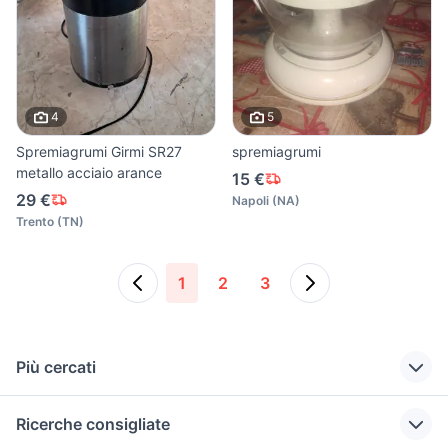
4
5
Spremiagrumi Girmi SR27
spremiagrumi
metallo acciaio arance
15 €
29 €
Napoli
(
NA
)
Trento
(
TN
)
1
2
3
Più cercati
Correlati
Richerche simili
Suggerimenti
Ricerche consigliate
tagliacuci usata
nuova simonelli
stufa a legna