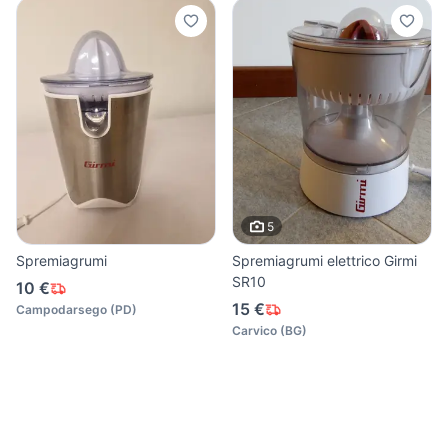
5
Spremiagrumi
Spremiagrumi elettrico Girmi
SR10
10 €
15 €
Campodarsego
(
PD
)
Carvico
(
BG
)