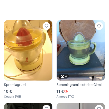
4
Spremiagrumi
Spremiagrumi elettrico Girmi
10 €
11 €
Ceggia
(
VE
)
Almese
(
TO
)