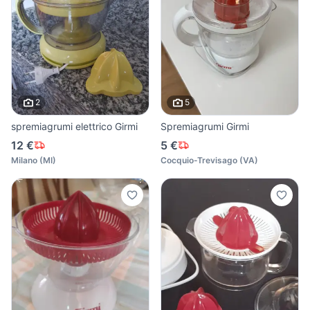
2
5
spremiagrumi elettrico Girmi
Spremiagrumi Girmi
12 €
5 €
Milano
(
MI
)
Cocquio-Trevisago
(
VA
)