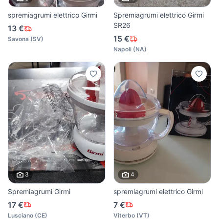
spremiagrumi elettrico Girmi
Spremiagrumi elettrico Girmi
SR26
13 €
15 €
Savona
(
SV
)
Napoli
(
NA
)
3
4
Spremiagrumi Girmi
spremiagrumi elettrico Girmi
17 €
7 €
Lusciano
(
CE
)
Viterbo
(
VT
)