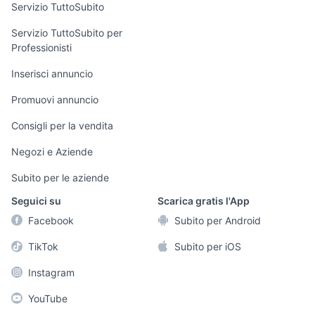
Servizio TuttoSubito
elettronica
per la casa e la
sports e hobby
Servizio TuttoSubito per
persona
Professionisti
Informatica
Animali
Arredamento e
Inserisci annuncio
Console e
Accessori per
Casalinghi
Videogiochi
animali
Promuovi annuncio
Elettrodomestici
Audio/Video
Musica e Film
Consigli per la vendita
Giardino e Fai da
Fotografia
Libri e Riviste
te
Negozi e Aziende
Telefonia
Strumenti Musicali
Abbigliamento e
Subito per le aziende
Accessori
Sports
Seguici su
Scarica gratis l'App
Tutto per i bambini
Facebook
Subito per Android
Biciclette
TikTok
Subito per iOS
Collezionismo
Instagram
YouTube