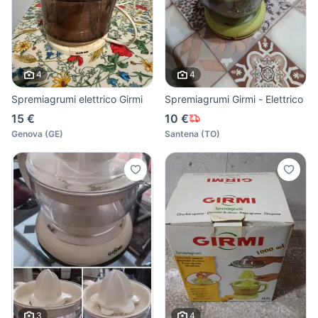
4
4
Spremiagrumi elettrico Girmi
Spremiagrumi Girmi - Elettrico
15 €
10 €
Genova
(
GE
)
Santena
(
TO
)
3
4