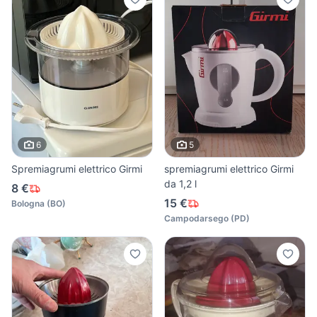
6
5
Spremiagrumi elettrico Girmi
spremiagrumi elettrico Girmi
da 1,2 l
8 €
15 €
Bologna
(
BO
)
Campodarsego
(
PD
)