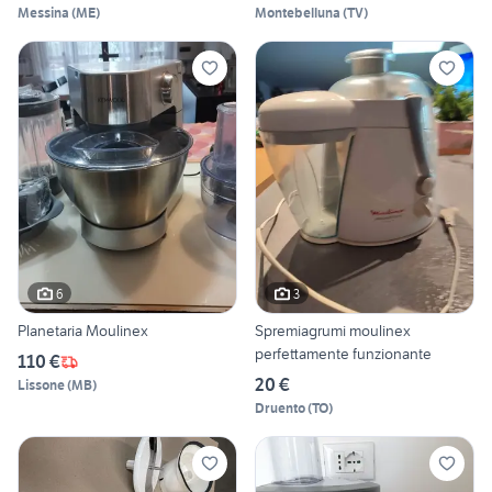
Messina
(
ME
)
Montebelluna
(
TV
)
6
3
Planetaria Moulinex
Spremiagrumi moulinex
perfettamente funzionante
110 €
20 €
Lissone
(
MB
)
Druento
(
TO
)