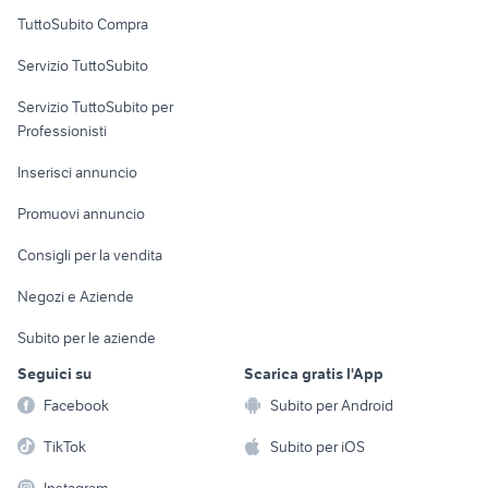
Uffici e Locali
TuttoSubito Compra
commerciali
Servizio TuttoSubito
elettronica
per la casa e la
sports e hobby
Servizio TuttoSubito per
persona
Informatica
Animali
Professionisti
Arredamento e
Console e
Accessori per
Casalinghi
Inserisci annuncio
Videogiochi
animali
Elettrodomestici
Promuovi annuncio
Audio/Video
Musica e Film
Giardino e Fai da te
Consigli per la vendita
Fotografia
Libri e Riviste
Abbigliamento e
Negozi e Aziende
Telefonia
Strumenti Musicali
Accessori
Subito per le aziende
Sports
Tutto per i bambini
Seguici su
Scarica gratis l'App
Biciclette
Facebook
Subito per Android
Collezionismo
TikTok
Subito per iOS
Instagram