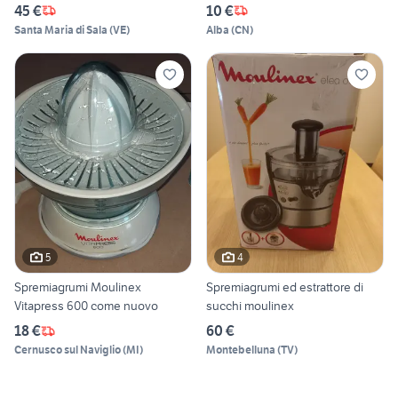
45 €
10 €
Santa Maria di Sala
(
VE
)
Alba
(
CN
)
5
4
Spremiagrumi Moulinex
Spremiagrumi ed estrattore di
Vitapress 600 come nuovo
succhi moulinex
18 €
60 €
Cernusco sul Naviglio
(
MI
)
Montebelluna
(
TV
)