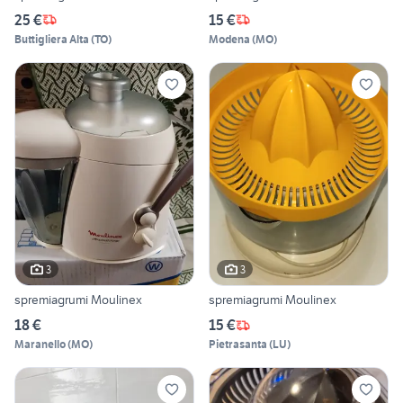
25 €
15 €
Buttigliera Alta
(
TO
)
Modena
(
MO
)
3
3
spremiagrumi Moulinex
spremiagrumi Moulinex
18 €
15 €
Maranello
(
MO
)
Pietrasanta
(
LU
)