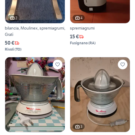
2
4
bilancia, Moulinex, spremiagrumi,
spremiagrumi
Gratì
15 €
50 €
Fusignano
(
RA
)
Rivoli
(
TO
)
3