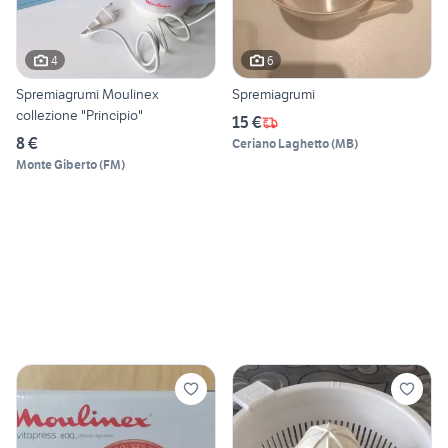
4
6
Spremiagrumi Moulinex
Spremiagrumi
collezione "Principio"
15 €
8 €
Ceriano Laghetto
(
MB
)
Monte Giberto
(
FM
)