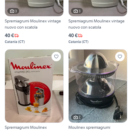
3
3
Spremiagrumi Moulinex vintage
Spremiagrumi Moulinex vintage
nuovo con scatola
nuovo con scatola
40 €
40 €
Catania
(
CT
)
Catania
(
CT
)
2
Spremiagrumi Moulinex
Moulinex spremiagrumi