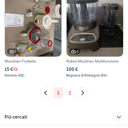
6
4
Moulinex Fruttella
Robot Moulinex Multifunzione
15 €
100 €
Genova
(
GE
)
Bagnara di Romagna
(
RA
)
1
2
Più cercati