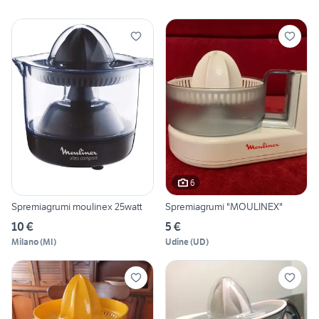
6
Spremiagrumi moulinex 25watt
Spremiagrumi "MOULINEX"
10 €
5 €
Milano
(
MI
)
Udine
(
UD
)