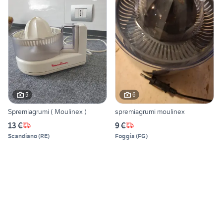
5
6
Spremiagrumi ( Moulinex )
spremiagrumi moulinex
13 €
9 €
Scandiano
(
RE
)
Foggia
(
FG
)