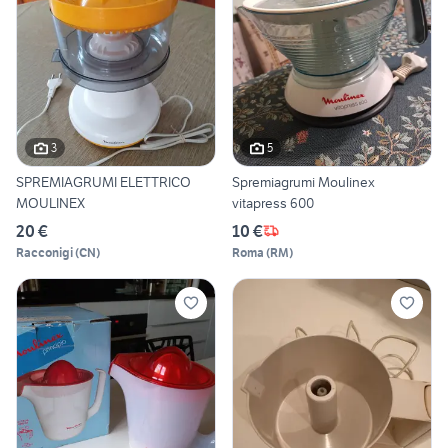
3
5
SPREMIAGRUMI ELETTRICO
Spremiagrumi Moulinex
MOULINEX
vitapress 600
20 €
10 €
Racconigi
(
CN
)
Roma
(
RM
)