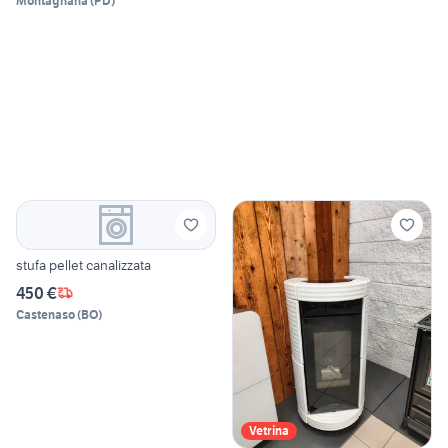
Montagnana
(
PD
)
stufa pellet canalizzata
450 €
Castenaso
(
BO
)
Vetrina