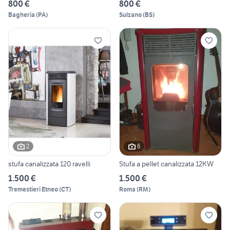
800 €
800 €
Bagheria
(
PA
)
Sulzano
(
BS
)
2
6
stufa canalizzata 120 ravelli
Stufa a pellet canalizzata 12KW
1.500 €
1.500 €
Tremestieri Etneo
(
CT
)
Roma
(
RM
)