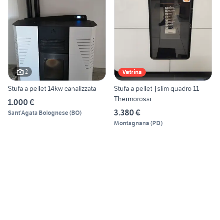
2
Vetrina
Stufa a pellet 14kw canalizzata
Stufa a pellet |slim quadro 11
Thermorossi
1.000 €
3.380 €
Sant'Agata Bolognese
(
BO
)
Montagnana
(
PD
)