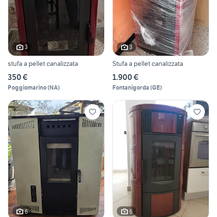
3
3
stufa a pellet canalizzata
Stufa a pellet canalizzata
350 €
1.900 €
Poggiomarino
(
NA
)
Fontanigorda
(
GE
)
6
6