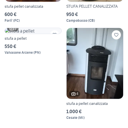
stufa pellet canalizzata
STUFA PELLET CANALIZZATA
600 €
950 €
Forli'
(
FC
)
Campobasso
(
CB
)
6
stufa a pellet
550 €
Valvasone Arzene
(
PN
)
4
stufa a pellet canalizzata
1.000 €
Cesate
(
MI
)