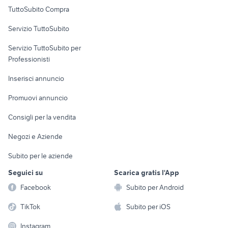
Uffici e Locali
TuttoSubito Compra
commerciali
Servizio TuttoSubito
elettronica
per la casa e la
sports e hobby
Servizio TuttoSubito per
persona
Informatica
Animali
Professionisti
Arredamento e
Console e
Accessori per
Casalinghi
Inserisci annuncio
Videogiochi
animali
Elettrodomestici
Promuovi annuncio
Audio/Video
Musica e Film
Giardino e Fai da te
Consigli per la vendita
Fotografia
Libri e Riviste
Abbigliamento e
Negozi e Aziende
Telefonia
Strumenti Musicali
Accessori
Subito per le aziende
Sports
Tutto per i bambini
Seguici su
Scarica gratis l'App
Biciclette
Facebook
Subito per Android
Collezionismo
TikTok
Subito per iOS
Instagram