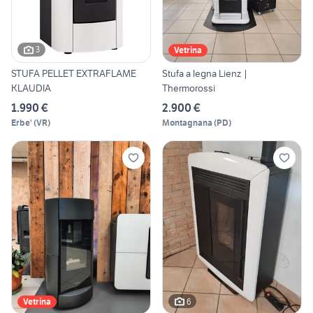
3
Vetrina
STUFA PELLET EXTRAFLAME
Stufa a legna Lienz |
KLAUDIA
Thermorossi
1.990 €
2.900 €
Erbe'
(
VR
)
Montagnana
(
PD
)
6
Vetrina