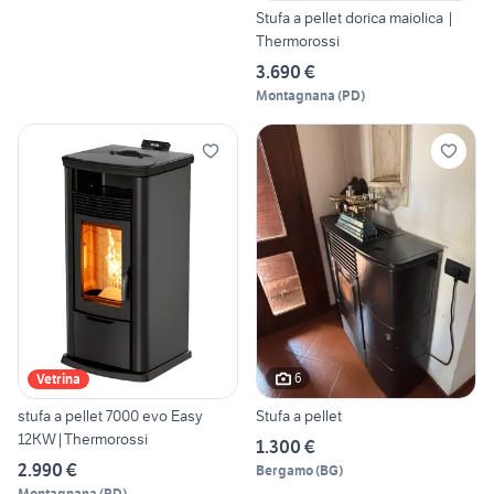
Stufa a pellet dorica maiolica |
Thermorossi
3.690 €
Montagnana
(
PD
)
6
Vetrina
stufa a pellet 7000 evo Easy
Stufa a pellet
12KW|Thermorossi
1.300 €
2.990 €
Bergamo
(
BG
)
Montagnana
(
PD
)