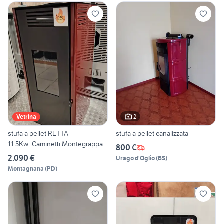
2
Vetrina
stufa a pellet RETTA
stufa a pellet canalizzata
11.5Kw|Caminetti Montegrappa
800 €
2.090 €
Urago d'Oglio
(
BS
)
Montagnana
(
PD
)