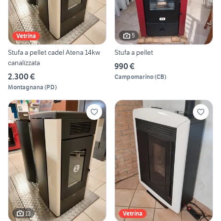
5
Vetrina
Stufa a pellet cadel Atena 14kw
Stufa a pellet
canalizzata
990 €
2.300 €
Campomarino
(
CB
)
Montagnana
(
PD
)
13
Vetrina