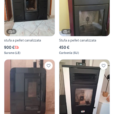
6
4
stufa a pellet canalizzata
Stufa a pellet canalizzata
900 €
450 €
Surano
(
LE
)
Carbonia
(
SU
)