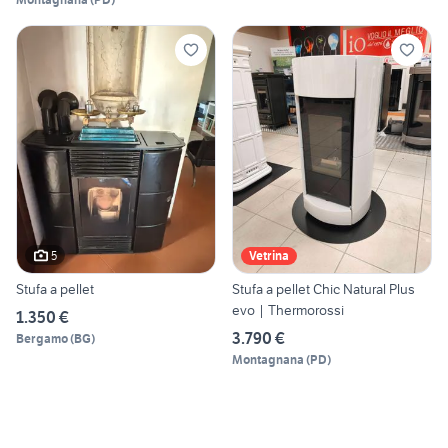
5
Vetrina
Stufa a pellet
Stufa a pellet Chic Natural Plus
evo | Thermorossi
1.350 €
3.790 €
Bergamo
(
BG
)
Montagnana
(
PD
)