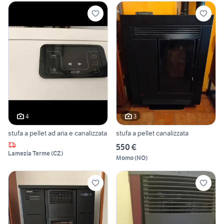
4
3
stufa a pellet ad aria e canalizzata
stufa a pellet canalizzata
550 €
Lamezia Terme
(
CZ
)
Momo
(
NO
)