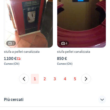
2
4
stufa a pellet canalizzata
stufa pellet canalizzata
1.100 €
850 €
Cuneo
(
CN
)
Cuneo
(
CN
)
1
2
3
4
5
Più cercati
Correlati
Richerche simili
Suggerimenti