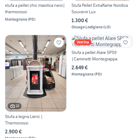
stufa a pellet chic maiolica nero|
Stufa Pellet Extraflame Nordica
thermorossi
Souvenir Lux
Montagnana
(
PD
)
1.300 €
Ossago Lodigiano
(
LO
)
Vetrina
Stufa a pellet Alare SPS9
|Caminetti Montegrappa
2.649 €
Montagnana
(
PD
)
18
Stufa a legna Lienz |
Thermorossi
2.900 €