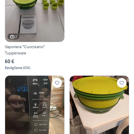
2
Vaporiera "Cuocisano"
Tupperware
60 €
Savigliano
(
CN
)