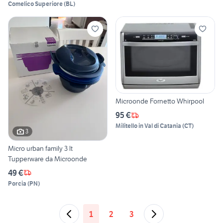
Comelico Superiore
(
BL
)
Microonde Fornetto Whirpool
95 €
Militello in Val di Catania
(
CT
)
3
Micro urban family 3 lt
Tupperware da Microonde
49 €
Porcia
(
PN
)
1
2
3