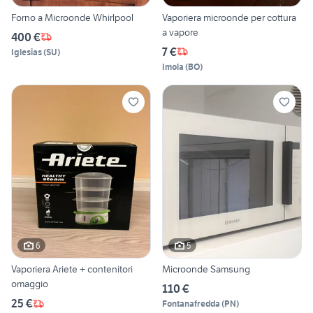
Forno a Microonde Whirlpool
Vaporiera microonde per cottura
a vapore
400 €
7 €
Iglesias
(
SU
)
Imola
(
BO
)
6
5
Vaporiera Ariete + contenitori
Microonde Samsung
omaggio
110 €
25 €
Fontanafredda
(
PN
)