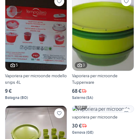
5
3
Vaporiera per microonde modello
Vaporiera per microonde
snips 4L
Tupperware
9 €
68 €
Bologna
(
BO
)
Salerno
(
SA
)
2
vaporiera per microonde
30 €
Genova
(
GE
)