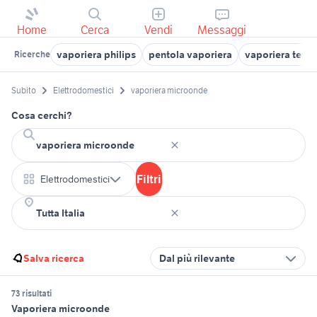
Home
Cerca
Vendi
Messaggi
vaporiera philips
pentola vaporiera
vaporiera tefal
Ricerche
Subito
Elettrodomestici
vaporiera microonde
Cosa cerchi?
Filtri
Elettrodomestici
Salva ricerca
Dal più rilevante
73 risultati
Vaporiera microonde