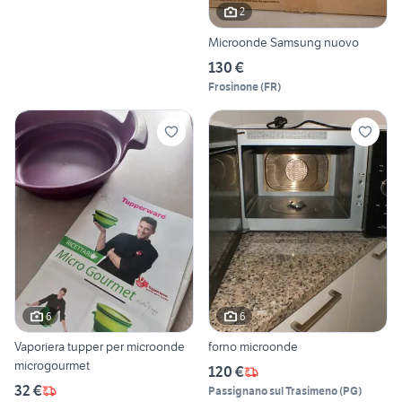
2
Microonde Samsung nuovo
130 €
Frosinone
(
FR
)
6
6
Vaporiera tupper per microonde
forno microonde
microgourmet
120 €
32 €
Passignano sul Trasimeno
(
PG
)