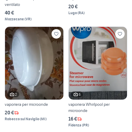
ventilato
20 €
40 €
Lugo
(
RA
)
Mozzecane
(
VR
)
2
6
vaporiera per microonde
vaporiera Whirlpool per
microonde
20 €
16 €
Robecco sul Naviglio
(
MI
)
Fidenza
(
PR
)