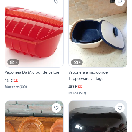
3
4
Vaporiera Da Microonde Lékué
Vaporiera a microonde
Tupperware vintage
15 €
40 €
Mozzate
(
CO
)
Cerea
(
VR
)