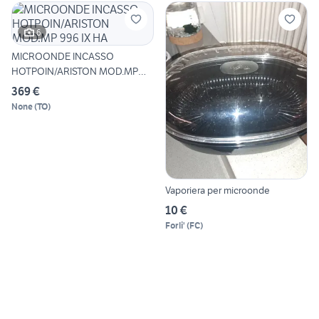
6
MICROONDE INCASSO
HOTPOIN/ARISTON MOD.MP
996 IX HA
369 €
None
(
TO
)
Vaporiera per microonde
10 €
Forli'
(
FC
)