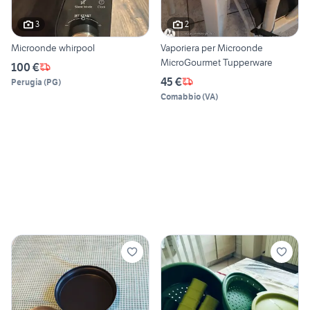
3
2
Microonde whirpool
Vaporiera per Microonde
MicroGourmet Tupperware
100 €
45 €
Perugia
(
PG
)
Comabbio
(
VA
)