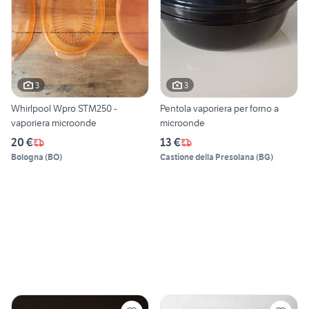
3
3
Whirlpool Wpro STM250 -
Pentola vaporiera per forno a
vaporiera microonde
microonde
20 €
13 €
Bologna
(
BO
)
Castione della Presolana
(
BG
)