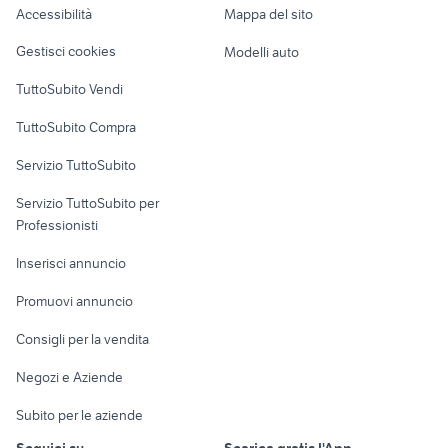
Accessibilità
Mappa del sito
elettrodomestici Marano di
Loft, mansarde e
pinguino climatizzatore
Veicoli commerciali
Napoli
altro
Gestisci cookies
Modelli auto
Case vacanza
TuttoSubito Vendi
Uffici e Locali
TuttoSubito Compra
commerciali
Servizio TuttoSubito
elettronica
per la casa e la
sports e hobby
Servizio TuttoSubito per
persona
Informatica
Animali
Professionisti
Arredamento e
Console e
Accessori per
Casalinghi
Inserisci annuncio
Videogiochi
animali
Elettrodomestici
Promuovi annuncio
Audio/Video
Musica e Film
Giardino e Fai da te
Consigli per la vendita
Fotografia
Libri e Riviste
Abbigliamento e
Negozi e Aziende
Telefonia
Strumenti Musicali
Accessori
Subito per le aziende
Sports
Tutto per i bambini
Seguici su
Scarica gratis l'App