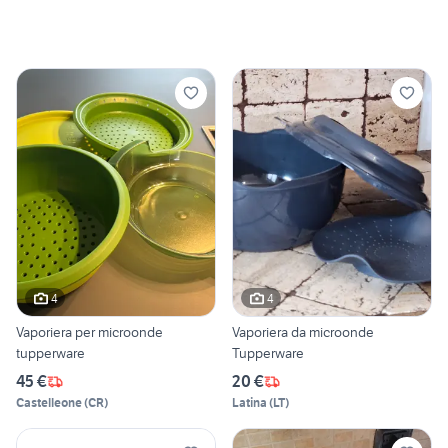
4
4
Vaporiera per microonde
Vaporiera da microonde
tupperware
Tupperware
45 €
20 €
Castelleone
(
CR
)
Latina
(
LT
)