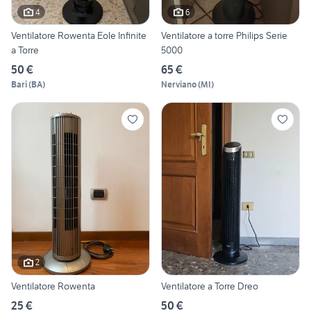
4
6
Ventilatore Rowenta Eole Infinite
Ventilatore a torre Philips Serie
a Torre
5000
50 €
65 €
Bari
(
BA
)
Nerviano
(
MI
)
2
Ventilatore Rowenta
Ventilatore a Torre Dreo
25 €
50 €