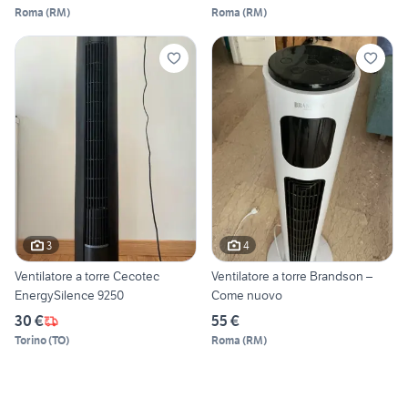
Roma
(
RM
)
Roma
(
RM
)
3
4
Ventilatore a torre Cecotec
Ventilatore a torre Brandson –
EnergySilence 9250
Come nuovo
30 €
55 €
Torino
(
TO
)
Roma
(
RM
)