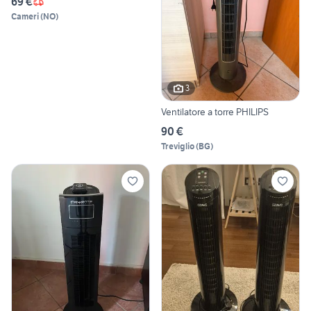
69 €
Cameri
(
NO
)
3
Ventilatore a torre PHILIPS
90 €
Treviglio
(
BG
)