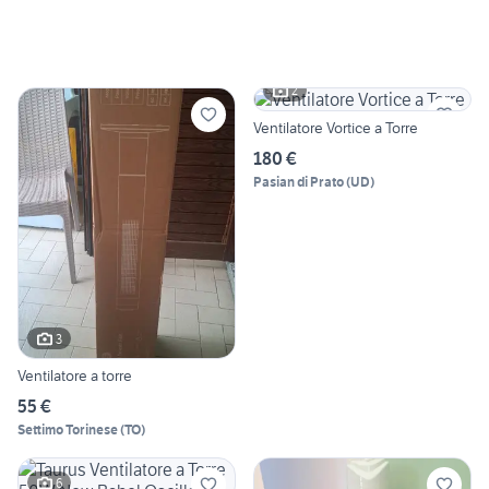
2
Ventilatore Vortice a Torre
180 €
Pasian di Prato
(
UD
)
3
Ventilatore a torre
55 €
Settimo Torinese
(
TO
)
6