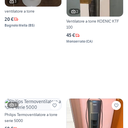
3
ventilatore a torre
2
20 €
Ventilatore a torre KOENIC KTF
Bagnolo Mella
(
BS
)
100
45 €
Monserrato
(
CA
)
3
Philips Termoventilatore a torre
serie 5000