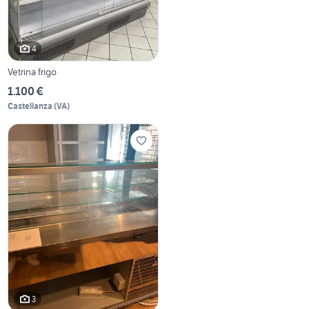
4
Vetrina frigo
1.100 €
Castellanza
(
VA
)
3