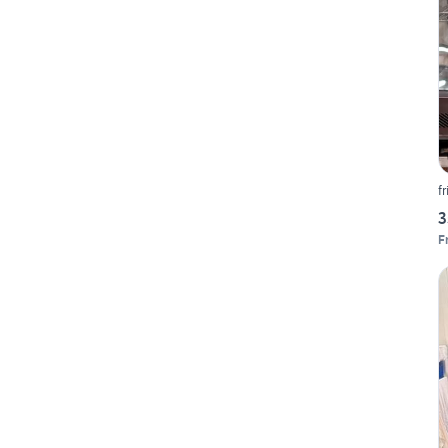
f
3
F