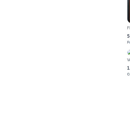
F
5
F
V
1
C