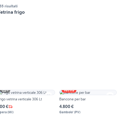
55 risultati
etrina frigo
4
Vetrina
rigo vetrina verticale 306 Lt
Bancone per bar
00 €
4.800 €
pera
(
MI
)
Gambolo'
(
PV
)