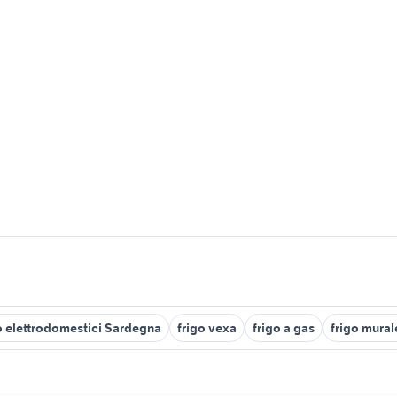
o elettrodomestici Sardegna
frigo vexa
frigo a gas
frigo mura