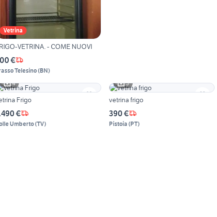
Vetrina
RIGO-VETRINA. - COME NUOVI
00 €
rasso Telesino
(
BN
)
4
3
etrina Frigo
vetrina frigo
.490 €
390 €
olle Umberto
(
TV
)
Pistoia
(
PT
)