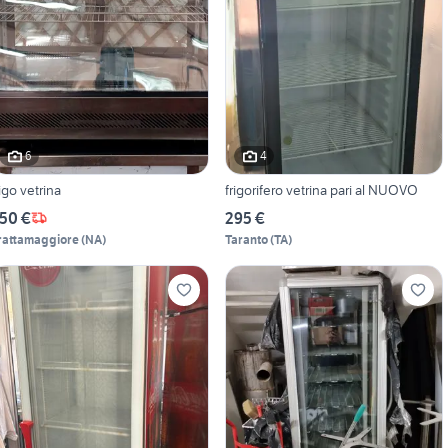
6
4
rigo vetrina
frigorifero vetrina pari al NUOVO
50 €
295 €
rattamaggiore
(
NA
)
Taranto
(
TA
)