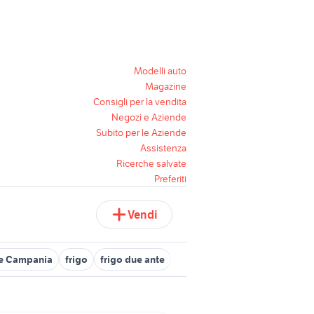
Modelli auto
Magazine
Consigli per la vendita
Negozi e Aziende
Subito per le Aziende
Assistenza
Ricerche salvate
Preferiti
Vendi
le Campania
frigo
frigo due ante
doblo frigo auto
frigo mura