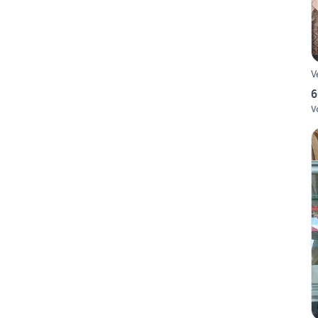
V
6
V