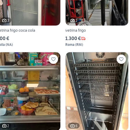
3
2
etrina frigo coca cola
vetrina frigo
00 €
1.300 €
olla
(
NA
)
Roma
(
RM
)
2
6