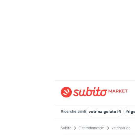
vetrina gelato ifi
frig
Ricerche
simili
Subito
Elettrodomestici
vetrina frigo