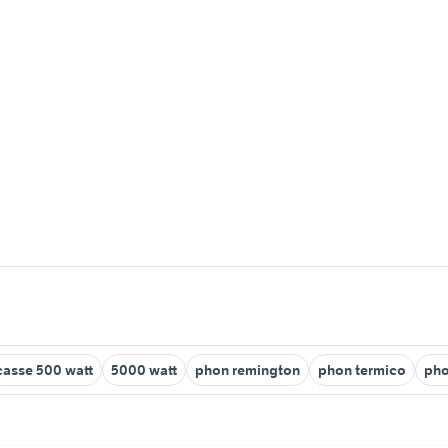
casse 500 watt
5000 watt
phon remington
phon termico
pho