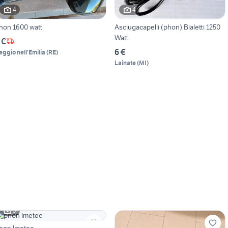
4
4
Phon 1600 watt
Asciugacapelli (phon) Bialetti 1250
Watt
 €
6 €
eggio nell'Emilia
(
RE
)
Lainate
(
MI
)
3
hon Imetec