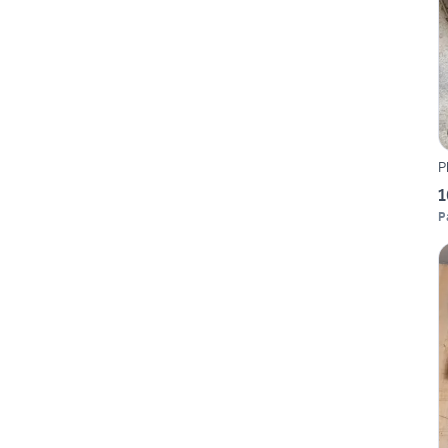
P
1
P