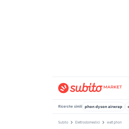
phon dyson airwrap
Ricerche
simili
Subito
Elettrodomestici
watt phon