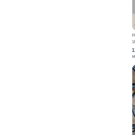
P
1
1
M