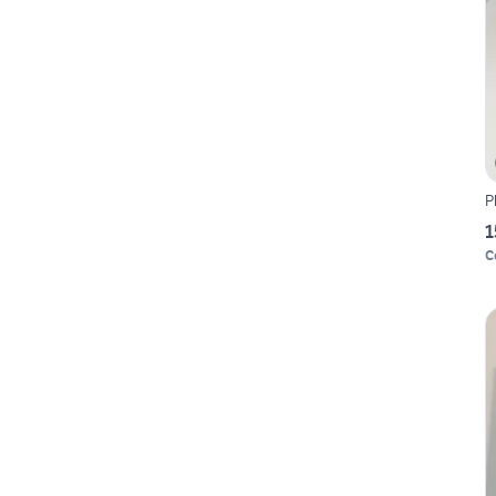
P
1
C