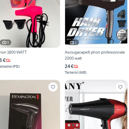
5
2
hon 1800 WATT
Asciugacapelli phon professionale
2000 watt
5 €
24 €
onselve
(
PD
)
Tortorici
(
ME
)