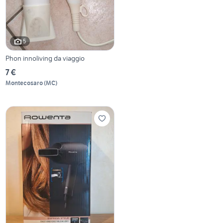
5
Phon innoliving da viaggio
7 €
Montecosaro
(
MC
)