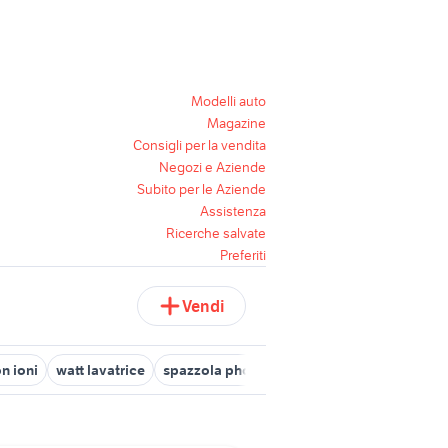
Modelli auto
Magazine
Consigli per la vendita
Negozi e Aziende
Subito per le Aziende
Assistenza
Ricerche salvate
Preferiti
Vendi
n ioni
watt lavatrice
spazzola phon
phon da viaggio ghd
ph