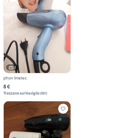
3
phon Imetec
8 €
Trezzano sul Naviglio
(
MI
)