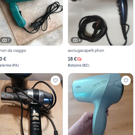
2
4
hon da viaggio
asciugacapelli phon
0 €
18 €
alermo
(
PA
)
Bolzano
(
BZ
)