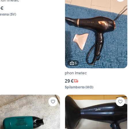
 €
avona
(
SV
)
6
phon Imetec
29 €
Spilamberto
(
MO
)