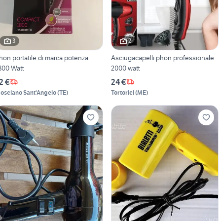
3
2
hon portatile di marca potenza
Asciugacapelli phon professionale
800 Watt
2000 watt
2 €
24 €
osciano Sant'Angelo
(
TE
)
Tortorici
(
ME
)