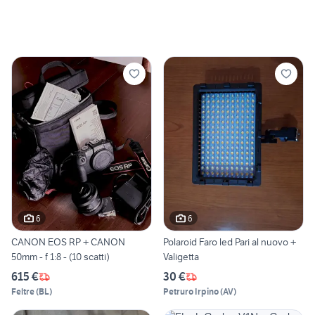
6
6
CANON EOS RP + CANON
Polaroid Faro led Pari al nuovo +
50mm - f 1:8 - (10 scatti)
Valigetta
615 €
30 €
Feltre
(
BL
)
Petruro Irpino
(
AV
)