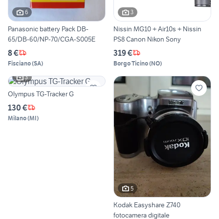
6
3
Panasonic battery Pack DB-
Nissin MG10 + Air10s + Nissin
65/DB-60/NP-70/CGA-S005E
PS8 Canon Nikon Sony
8 €
319 €
Fisciano
(
SA
)
Borgo Ticino
(
NO
)
3
Olympus TG-Tracker G
130 €
Milano
(
MI
)
5
Kodak Easyshare Z740
fotocamera digitale