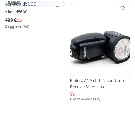
6
nikon d5600
499 €
Gaggiano
(
MI
)
Profoto A1 AirTTL-N per Nikon
Reflex e Mirrorless
Grottammare
(
AP
)