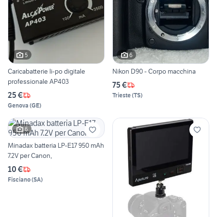
5
6
Caricabatterie li-po digitale
Nikon D90 - Corpo macchina
professionale AP403
75 €
25 €
Trieste
(
TS
)
Genova
(
GE
)
6
Minadax batteria LP-E17 950 mAh
7.2V per Canon,
10 €
Fisciano
(
SA
)