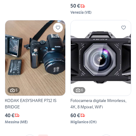
50 €
Venezia
(
VE
)
6
6
KODAK EASYSHARE P712 IS
Fotocamera digitale Mirrorless,
BRIDGE
4K, 8 Mpixel, WiFi
40 €
60 €
Messina
(
ME
)
Miglianico
(
CH
)