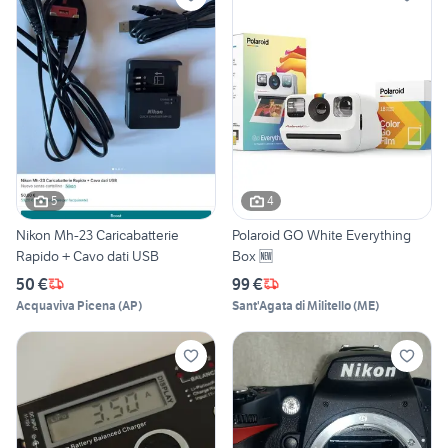
5
4
Nikon Mh-23 Caricabatterie
Polaroid GO White Everything
Rapido + Cavo dati USB
Box 🆕
50 €
99 €
Acquaviva Picena
(
AP
)
Sant'Agata di Militello
(
ME
)