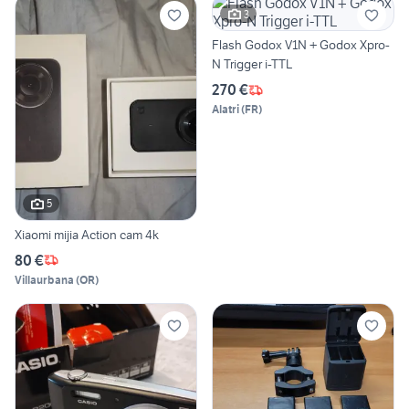
3
Flash Godox V1N + Godox Xpro-
N Trigger i-TTL
270 €
Alatri
(
FR
)
5
Xiaomi mijia Action cam 4k
80 €
Villaurbana
(
OR
)