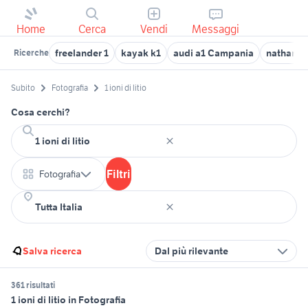
Home
Cerca
Vendi
Messaggi
freelander 1
kayak k1
audi a1 Campania
nathan n
Ricerche
Subito
Fotografia
1 ioni di litio
Cosa cerchi?
Filtri
Fotografia
Salva ricerca
Dal più rilevante
361 risultati
1 ioni di litio in Fotografia