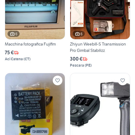
6
6
Macchina fotografica Fujiflm
Zhiyun Weebill-S Transmission
Pro Gimbal Stabilizz
75 €
300 €
Aci Catena
(
CT
)
Pescara
(
PE
)