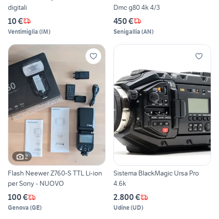
digitali
Dmc g80 4k 4/3
10 €
450 €
Ventimiglia
(
IM
)
Senigallia
(
AN
)
2
Flash Neewer Z760-S TTL Li-ion
Sistema BlackMagic Ursa Pro
per Sony - NUOVO
4.6k
100 €
2.800 €
Genova
(
GE
)
Udine
(
UD
)