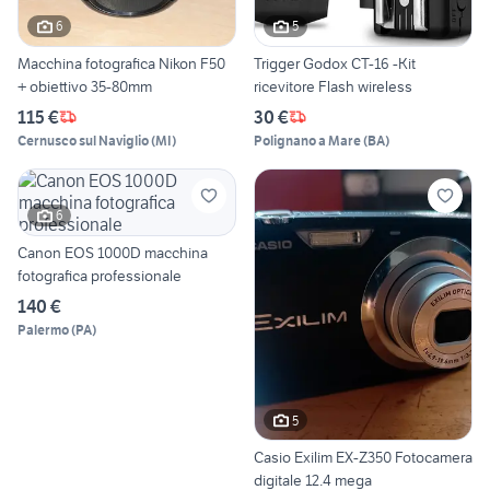
6
5
Macchina fotografica Nikon F50
Trigger Godox CT-16 -Kit
+ obiettivo 35-80mm
ricevitore Flash wireless
115 €
30 €
Cernusco sul Naviglio
(
MI
)
Polignano a Mare
(
BA
)
6
Canon EOS 1000D macchina
fotografica professionale
140 €
Palermo
(
PA
)
5
Casio Exilim EX-Z350 Fotocamera
digitale 12.4 mega