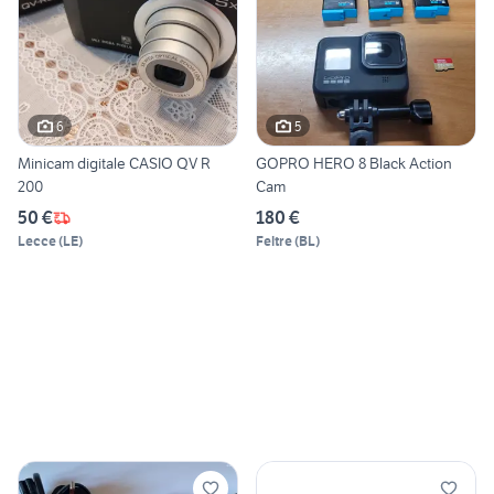
6
5
Minicam digitale CASIO QV R
GOPRO HERO 8 Black Action
200
Cam
50 €
180 €
Lecce
(
LE
)
Feltre
(
BL
)