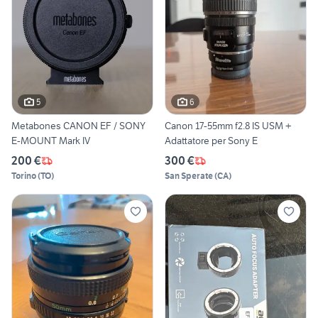
5
6
Metabones CANON EF / SONY
Canon 17-55mm f2.8 IS USM +
E-MOUNT Mark IV
Adattatore per Sony E
200 €
300 €
Torino
(
TO
)
San Sperate
(
CA
)