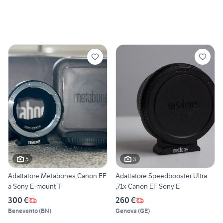
5
3
Adattatore Metabones Canon EF
Adattatore Speedbooster Ultra
a Sony E-mount T
,71x Canon EF Sony E
300 €
260 €
Benevento
(
BN
)
Genova
(
GE
)