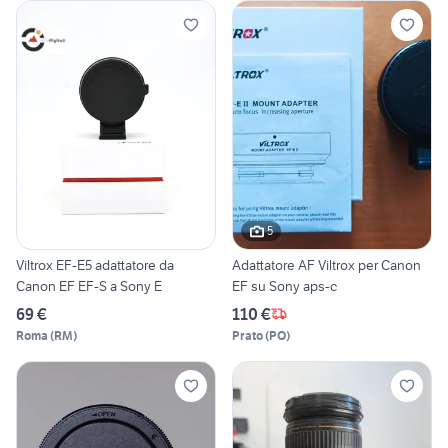
5
Viltrox EF-E5 adattatore da
Adattatore AF Viltrox per Canon
Canon EF EF-S a Sony E
EF su Sony aps-c
69 €
110 €
Roma
(
RM
)
Prato
(
PO
)