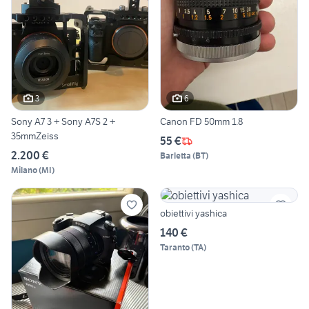
3
6
Sony A7 3 + Sony A7S 2 +
Canon FD 50mm 1.8
35mmZeiss
55 €
2.200 €
Barletta
(
BT
)
Milano
(
MI
)
obiettivi yashica
140 €
Taranto
(
TA
)