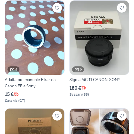
4
6
Adattatore manuale Fikaz da
Sigma MC 11 CANON-SONY
Canon EF a Sony
180 €
15 €
Sassari
(
SS
)
Catania
(
CT
)