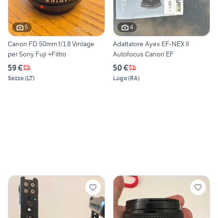
5
4
Canon FD 50mm f/1.8 Vintage
Adattatore Ayex EF-NEX II
per Sony Fuji +Filtro
Autofocus Canon EF
59 €
50 €
Sezze
(
LT
)
Lugo
(
RA
)