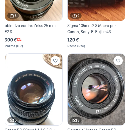
3
6
obiettivo contax Zeiss 25 mm
Sigma 105mm 2.8 Macro per
F2.8
Canon, Sony-E, Fuji, m43
300 €
120 €
Parma
(
PR
)
Roma
(
RM
)
5
3