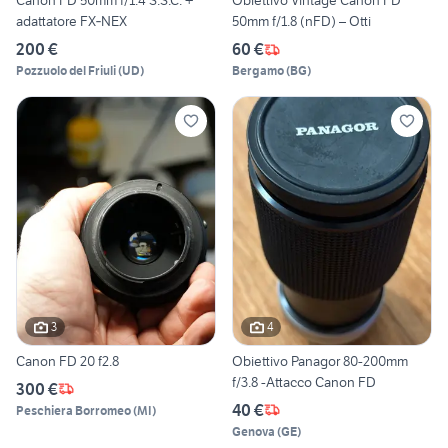
Canon FD 50mm f/1.4 S.S.C. +
Obiettivo Vintage Canon FD
adattatore FX‑NEX
50mm f/1.8 (nFD) – Otti
200 €
60 €
Pozzuolo del Friuli
(
UD
)
Bergamo
(
BG
)
3
4
Canon FD 20 f2.8
Obiettivo Panagor 80-200mm
f/3.8 -Attacco Canon FD
300 €
40 €
Peschiera Borromeo
(
MI
)
Genova
(
GE
)