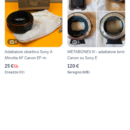
4
5
Adattatore obiettivo Sony A
METABONES IV - adattatore lenti
Minolta AF Canon EF-m
Canon su Sony E
25 €
120 €
Creazzo
(
VI
)
Seregno
(
MB
)