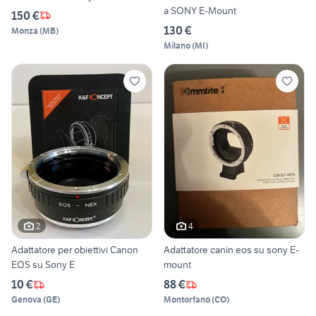
a SONY E-Mount
150 €
130 €
Monza
(
MB
)
Milano
(
MI
)
2
4
Adattatore per obiettivi Canon
Adattatore canin eos su sony E-
EOS su Sony E
mount
10 €
88 €
Genova
(
GE
)
Montorfano
(
CO
)