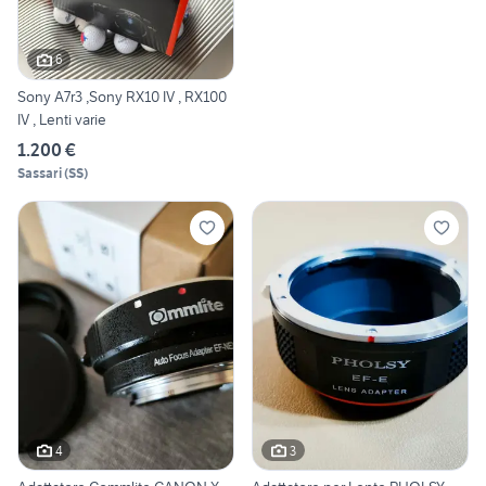
6
Sony A7r3 ,Sony RX10 IV , RX100
IV , Lenti varie
1.200 €
Sassari
(
SS
)
4
3