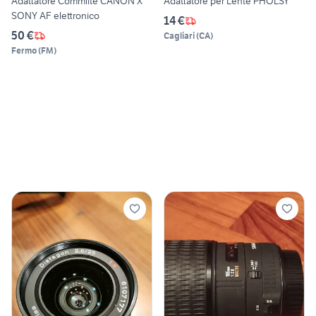
Adattatore Commlite CANON X
Adattatore per Lente PHOLSY
SONY AF elettronico
14 €
50 €
Cagliari
(
CA
)
Fermo
(
FM
)