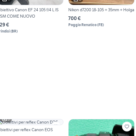
biettivo Canon EF 24 105 f/4 L IS
Nikon d7200 18-105 + 35mm + Holga
SM COME NUOVO
700 €
29 €
Poggio Renatico
(
FE
)
rindisi
(
BR
)
5
biettivi per reflex Canon EOS