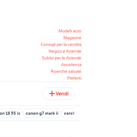
Modelli auto
Magazine
Consigli per la vendita
Negozi e Aziende
Subito per le Aziende
Assistenza
Ricerche salvate
Preferiti
Vendi
on 18 55 is
canon g7 mark ii
cerchi 18 golf 7
cerchi a raggi da 