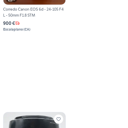
Corredo Canon EOS 6d - 24-105 F4
L - 50mm F1.8 STM
900 €
Escalaplano
(
CA
)