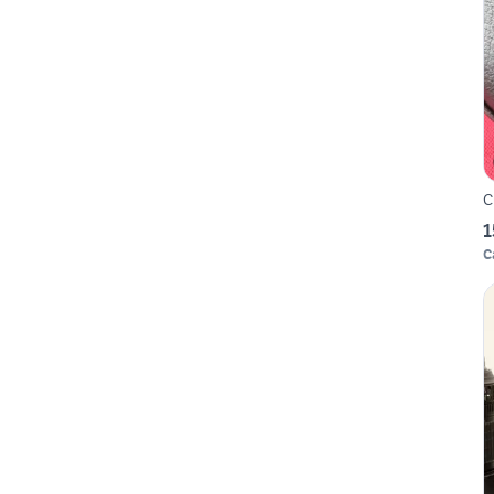
C
1
C