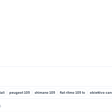
ali
peugeot 105
shimano 105
fiat ritmo 105 tc
obiettivo can
5