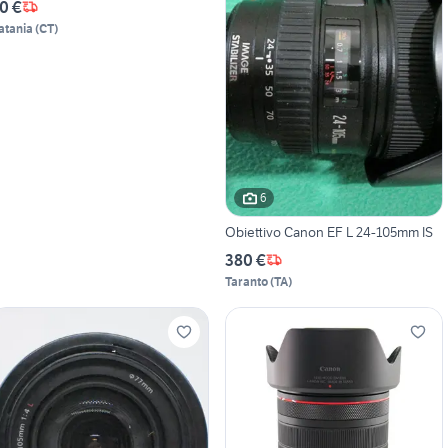
0 €
atania
(
CT
)
6
Obiettivo Canon EF L 24-105mm IS
380 €
Taranto
(
TA
)