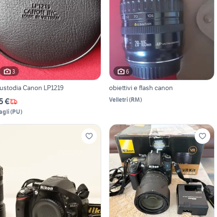
3
6
ustodia Canon LP1219
obiettivi e flash canon
Velletri
(
RM
)
5 €
agli
(
PU
)