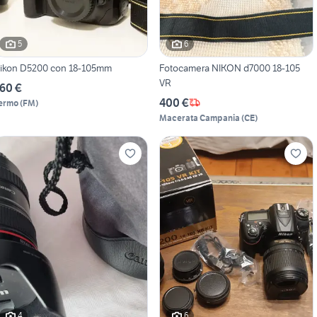
5
6
ikon D5200 con 18-105mm
Fotocamera NIKON d7000 18-105
VR
60 €
400 €
ermo
(
FM
)
Macerata Campania
(
CE
)
4
6