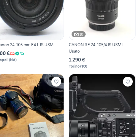
10
anon 24-105 mm F4 L IS USM
CANON RF 24-105/4 IS USM L -
Usato
00 €
1.290 €
apoli
(
NA
)
Torino
(
TO
)