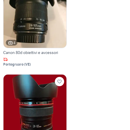
4
Canon 80d obiettivi e avcessori
Portogruaro
(
VE
)