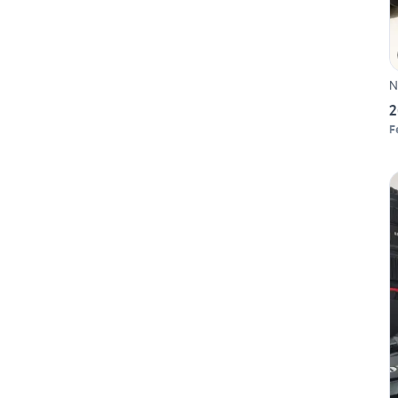
N
2
F