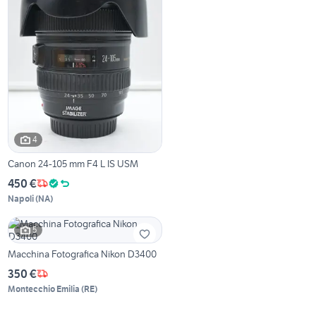
4
Canon 24-105 mm F4 L IS USM
450 €
Napoli
(
NA
)
5
Macchina Fotografica Nikon D3400
350 €
Montecchio Emilia
(
RE
)