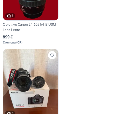
6
Obiettivo Canon 24-105 f/4 IS USM
Lens Lente
899 €
Cremona
(
CR
)
5