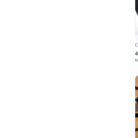
C
4
N