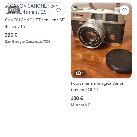
6
CANON CANONET con Lens SE
45 mm / 1.9
220 €
San Giorgio Canavese
(
TO
)
6
Fotocamera analogica Canon
Canonet QL 17
180 €
Milano
(
MI
)