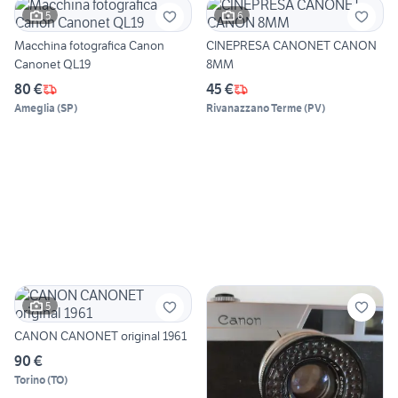
5
6
Macchina fotografica Canon
CINEPRESA CANONET CANON
Canonet QL19
8MM
80 €
45 €
Ameglia
(
SP
)
Rivanazzano Terme
(
PV
)
5
CANON CANONET original 1961
90 €
Torino
(
TO
)