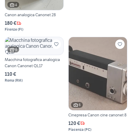
4
Canon analogica Canonet 28
180 €
Firenze
(
FI
)
4
Macchina fotografica analogica
Canon Canonet QL17
110 €
Roma
(
RM
)
6
Cinepresa Canon cine canonet 8
120 €
Piacenza
(
PC
)