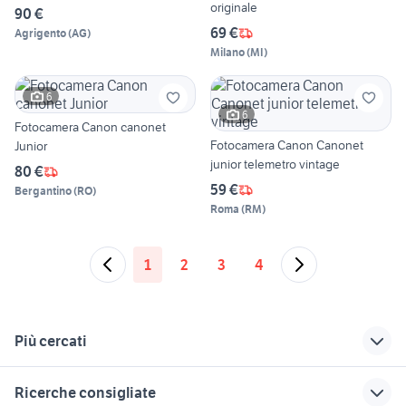
originale
90 €
69 €
Agrigento
(
AG
)
Milano
(
MI
)
6
6
Fotocamera Canon canonet
Fotocamera Canon Canonet
Junior
junior telemetro vintage
80 €
59 €
Bergantino
(
RO
)
Roma
(
RM
)
1
2
3
4
Più cercati
Correlati
Richerche simili
Suggerimenti
Ricerche consigliate