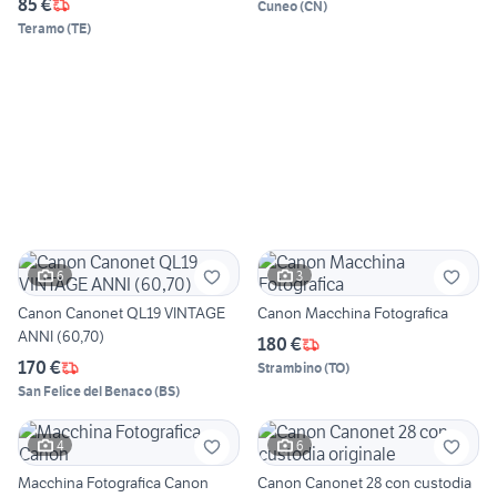
85 €
Cuneo
(
CN
)
Teramo
(
TE
)
6
3
Canon Canonet QL19 VINTAGE
Canon Macchina Fotografica
ANNI (60,70)
180 €
170 €
Strambino
(
TO
)
San Felice del Benaco
(
BS
)
4
6
Macchina Fotografica Canon
Canon Canonet 28 con custodia