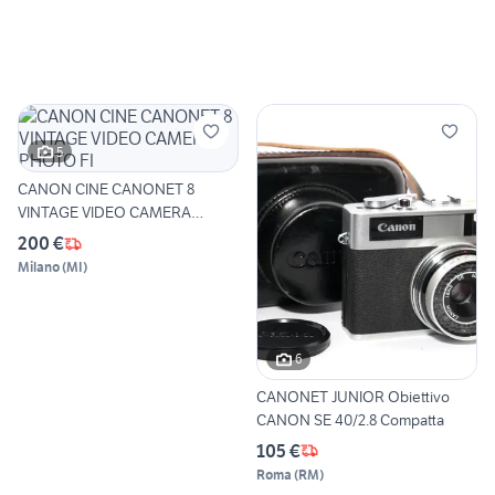
5
CANON CINE CANONET 8
VINTAGE VIDEO CAMERA
PHOTO FI
200 €
Milano
(
MI
)
6
CANONET JUNIOR Obiettivo
CANON SE 40/2.8 Compatta
105 €
Roma
(
RM
)