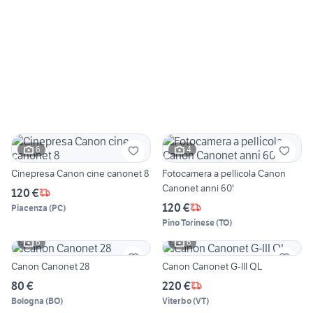
6
4
Cinepresa Canon cine canonet 8
Fotocamera a pellicola Canon
Canonet anni 60'
120 €
120 €
Piacenza
(
PC
)
Pino Torinese
(
TO
)
6
6
Canon Canonet 28
Canon Canonet G-III QL
80 €
220 €
Bologna
(
BO
)
Viterbo
(
VT
)