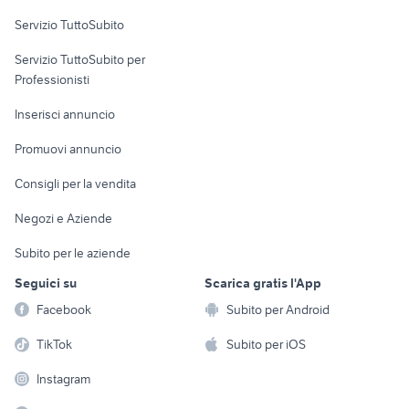
Servizio TuttoSubito
elettronica
per la casa e la
sports e hobby
Servizio TuttoSubito per
persona
Informatica
Animali
Professionisti
Arredamento e
Console e
Accessori per
Casalinghi
Inserisci annuncio
Videogiochi
animali
Elettrodomestici
Promuovi annuncio
Audio/Video
Musica e Film
Giardino e Fai da te
Consigli per la vendita
Fotografia
Libri e Riviste
Abbigliamento e
Negozi e Aziende
Telefonia
Strumenti Musicali
Accessori
Subito per le aziende
Sports
Tutto per i bambini
Seguici su
Scarica gratis l'App
Biciclette
Facebook
Subito per Android
Collezionismo
TikTok
Subito per iOS
Instagram