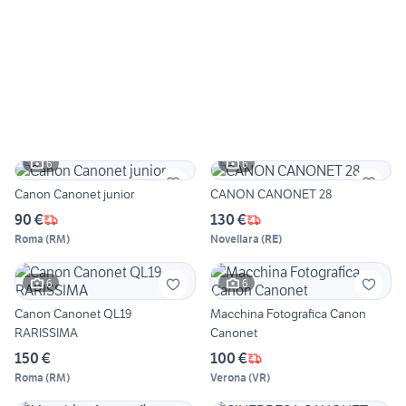
6
6
Canon Canonet junior
CANON CANONET 28
90 €
130 €
Roma
(
RM
)
Novellara
(
RE
)
6
6
Canon Canonet QL19
Macchina Fotografica Canon
RARISSIMA
Canonet
150 €
100 €
Roma
(
RM
)
Verona
(
VR
)