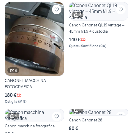
6
Canon Canonet QL19 vintage –
45mm f/1.9 + custodia
140 €
Quartu Sant'Elena
(
CA
)
6
CANONET MACCHINA
FOTOGRAFICA
180 €
Ostiglia
(
MN
)
5
5
Canon Canonet 28
Canon macchina fotografica
80 €