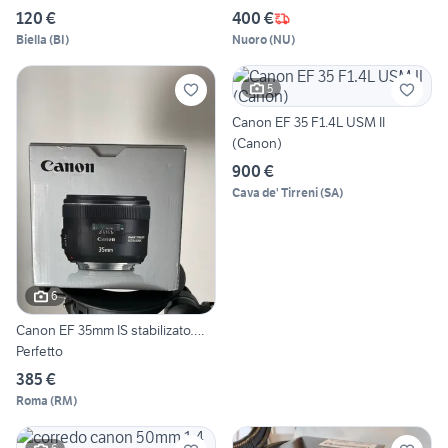
120 €
400 €
Biella
(
BI
)
Nuoro
(
NU
)
5
Canon EF 35 F1.4L USM II
(Canon)
900 €
Cava de' Tirreni
(
SA
)
6
Canon EF 35mm IS stabilizato….
Perfetto
385 €
Roma
(
RM
)