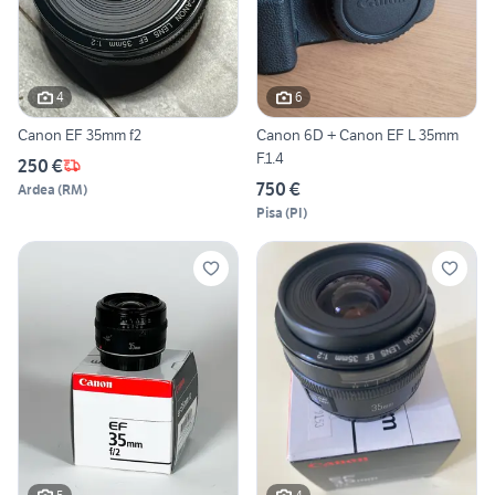
4
6
Canon EF 35mm f2
Canon 6D + Canon EF L 35mm
F.1.4
250 €
750 €
Ardea
(
RM
)
Pisa
(
PI
)