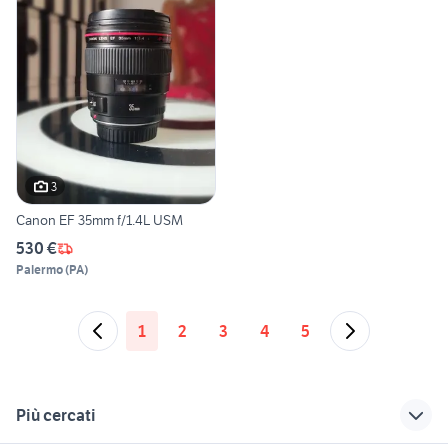
3
Canon EF 35mm f/1.4L USM
530 €
Palermo
(
PA
)
1
2
3
4
5
Più cercati