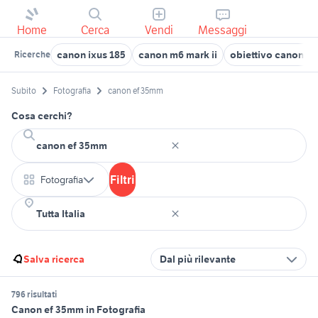
Home
Cerca
Vendi
Messaggi
canon ixus 185
canon m6 mark ii
obiettivo canon 18 
Ricerche
Subito
Fotografia
canon ef 35mm
Cosa cerchi?
Filtri
Fotografia
Salva ricerca
Dal più rilevante
796 risultati
Canon ef 35mm in Fotografia