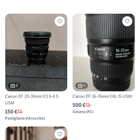
6
4
Canon EF 20-35mm f/3.5-4.5
Canon EF 16-35mm f/4L IS USM
USM
500 €
150 €
Cesena
(
FC
)
Pomigliano d'Arco
(
NA
)