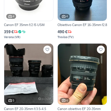
4
4
Canon EF 35mm f/2 IS USM
Obiettivo Canon EF 16-35mm f2.8
359 €
490 €
Verona
(
VR
)
Treviso
(
TV
)
5
4
Canon EF 20-35mm f/3.5-4.5
Canon obiettivo EF 20-35mm