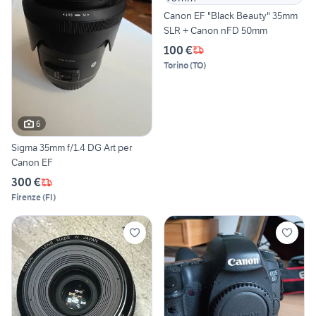
Canon EF "Black Beauty" 35mm
SLR + Canon nFD 50mm
100 €
Torino
(
TO
)
6
Sigma 35mm f/1.4 DG Art per
Canon EF
300 €
Firenze
(
FI
)