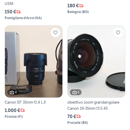
USM
180 €
150 €
Bologna
(
BO
)
Pomigliano d'Arco
(
NA
)
4
6
Canon EF 35mm f1.4 L.II
obiettivo zoom grandangolare
Canon 19-35mm f3.5 45
1.000 €
70 €
Firenze
(
FI
)
Prevalle
(
BS
)