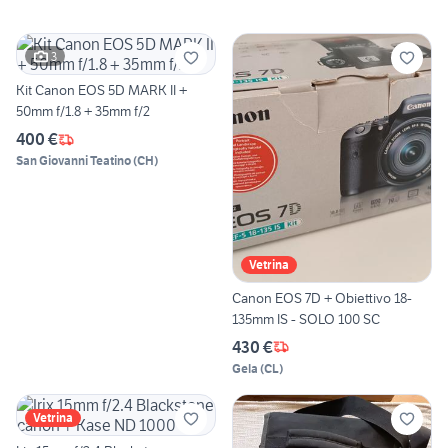
3
Kit Canon EOS 5D MARK II +
50mm f/1.8 + 35mm f/2
400 €
San Giovanni Teatino
(
CH
)
Vetrina
Canon EOS 7D + Obiettivo 18-
135mm IS - SOLO 100 SC
430 €
Gela
(
CL
)
Vetrina