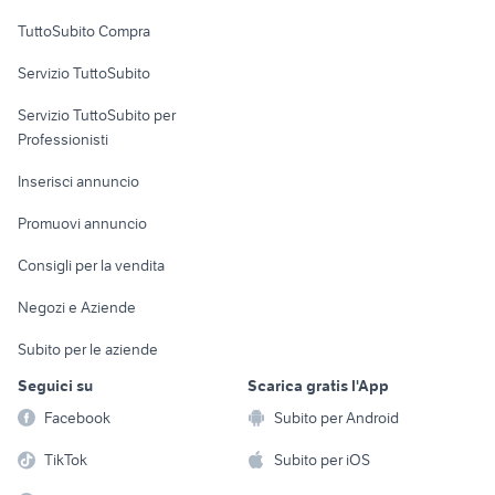
Uffici e Locali
TuttoSubito Compra
commerciali
Servizio TuttoSubito
elettronica
per la casa e la
sports e hobby
Servizio TuttoSubito per
persona
Informatica
Animali
Professionisti
Arredamento e
Console e
Accessori per
Casalinghi
Inserisci annuncio
Videogiochi
animali
Elettrodomestici
Promuovi annuncio
Audio/Video
Musica e Film
Giardino e Fai da te
Consigli per la vendita
Fotografia
Libri e Riviste
Abbigliamento e
Negozi e Aziende
Telefonia
Strumenti Musicali
Accessori
Subito per le aziende
Sports
Tutto per i bambini
Seguici su
Scarica gratis l'App
Biciclette
Facebook
Subito per Android
Collezionismo
TikTok
Subito per iOS