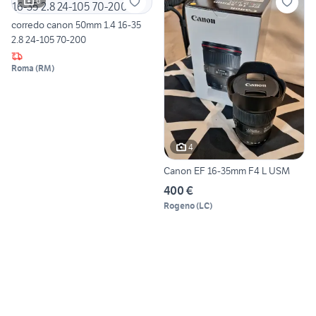
6
corredo canon 50mm 1.4 16-35
2.8 24-105 70-200
Roma
(
RM
)
4
Canon EF 16-35mm F4 L USM
400 €
Rogeno
(
LC
)