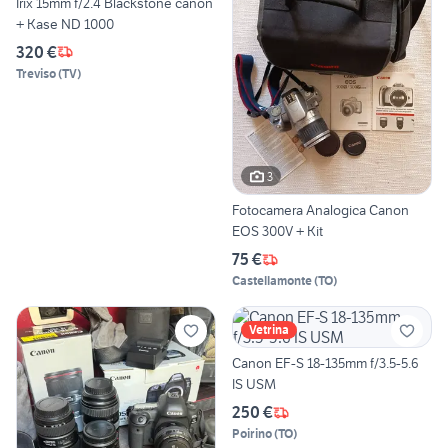
Irix 15mm f/2.4 Blackstone canon
+ Kase ND 1000
320 €
Treviso
(
TV
)
3
Fotocamera Analogica Canon
EOS 300V + Kit
75 €
Castellamonte
(
TO
)
Vetrina
Canon EF-S 18-135mm f/3.5-5.6
IS USM
250 €
Poirino
(
TO
)