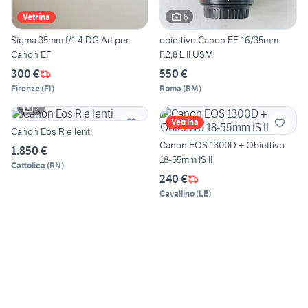
6
Vetrina
Sigma 35mm f/1.4 DG Art per
obiettivo Canon EF 16/35mm.
Canon EF
F.2,8 L II USM
300 €
550 €
Firenze
(
FI
)
Roma
(
RM
)
2
Vetrina
Canon Eos R e lenti
Canon EOS 1300D + Obiettivo
1.850 €
18-55mm IS II
Cattolica
(
RN
)
240 €
Cavallino
(
LE
)