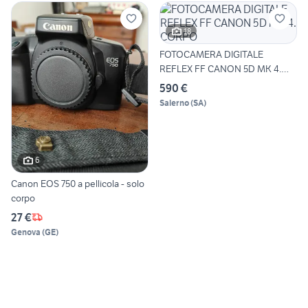
18
FOTOCAMERA DIGITALE
REFLEX FF CANON 5D MK 4.
CORPO
590 €
Salerno
(
SA
)
6
Canon EOS 750 a pellicola - solo
corpo
27 €
Genova
(
GE
)