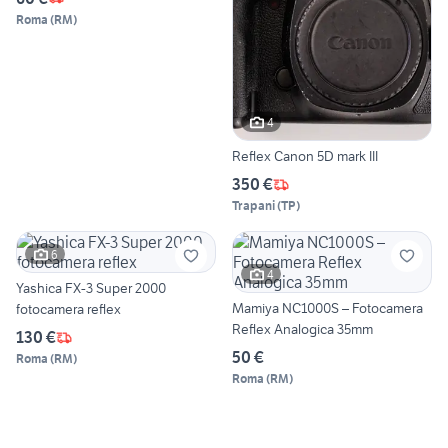
Roma
(
RM
)
4
Reflex Canon 5D mark III
350 €
Trapani
(
TP
)
6
4
Yashica FX-3 Super 2000
Mamiya NC1000S – Fotocamera
fotocamera reflex
Reflex Analogica 35mm
130 €
50 €
Roma
(
RM
)
Roma
(
RM
)