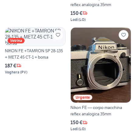
reflex analogica 35mm
150 €
Lodi
(
LO
)
Vetrina
NIKON FE +TAMRON SP 28-135
+ METZ 45 CT-1 + borsa
187 €
Voghera
(
PV
)
Urgente
Nikon FE — corpo macchina
reflex analogica 35mm
150 €
Lodi
(
LO
)