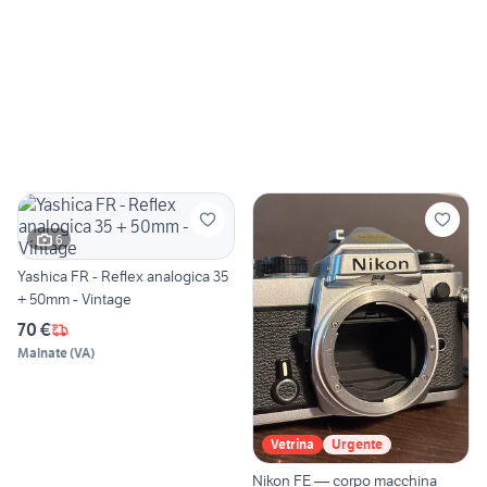
6
Yashica FR - Reflex analogica 35
+ 50mm - Vintage
70 €
Malnate
(
VA
)
Vetrina
Urgente
Nikon FE — corpo macchina