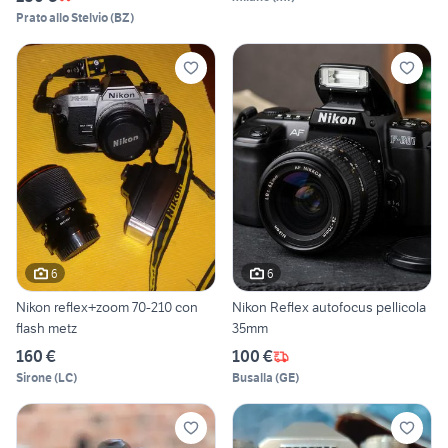
Prato allo Stelvio
(
BZ
)
6
6
Nikon reflex+zoom 70-210 con
Nikon Reflex autofocus pellicola
flash metz
35mm
160 €
100 €
Sirone
(
LC
)
Busalla
(
GE
)