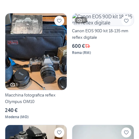
6
Canon EOS 90D kit 18-135 mm
reflex digitale
600 €
Roma
(
RM
)
6
Macchina fotografica reflex
Olympus OM10
240 €
Modena
(
MO
)