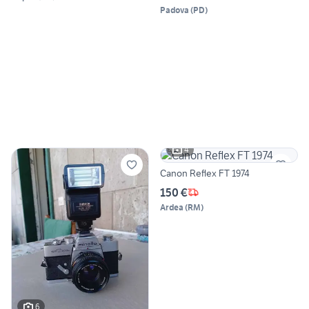
Padova
(
PD
)
4
Canon Reflex FT 1974
150 €
Ardea
(
RM
)
6