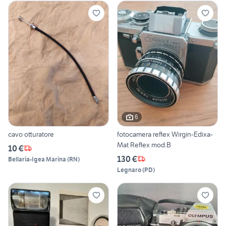
6
cavo otturatore
fotocamera reflex Wirgin-Edixa-
Mat Reflex mod.B
10 €
130 €
Bellaria-Igea Marina
(
RN
)
Legnaro
(
PD
)