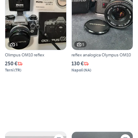
6
5
Olimpus OM10 reflex
reflex analogica Olympus OM10
250 €
130 €
Terni
(
TR
)
Napoli
(
NA
)