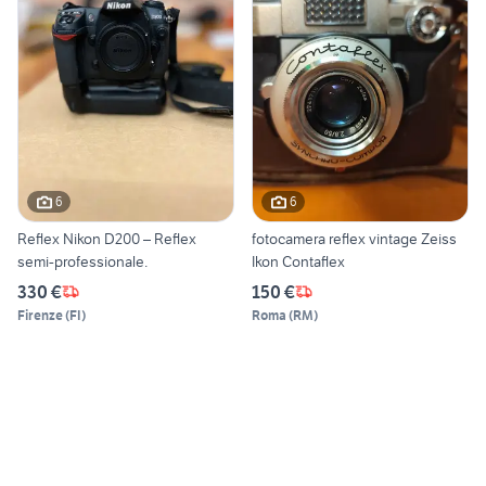
6
6
Reflex Nikon D200 – Reflex
fotocamera reflex vintage Zeiss
semi-professionale.
Ikon Contaflex
330 €
150 €
Firenze
(
FI
)
Roma
(
RM
)