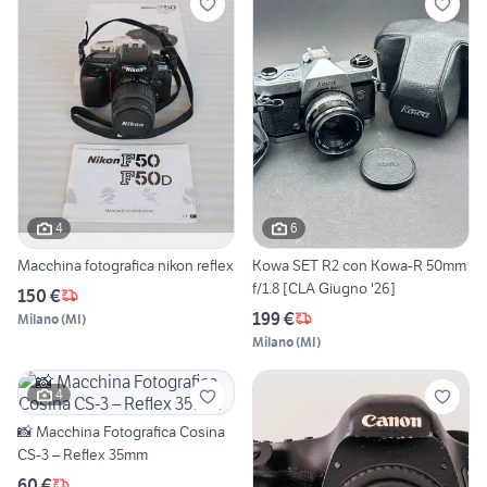
4
6
Macchina fotografica nikon reflex
Kowa SET R2 con Kowa-R 50mm
f/1.8 [CLA Giugno '26]
150 €
199 €
Milano
(
MI
)
Milano
(
MI
)
4
📸 Macchina Fotografica Cosina
CS-3 – Reflex 35mm
60 €