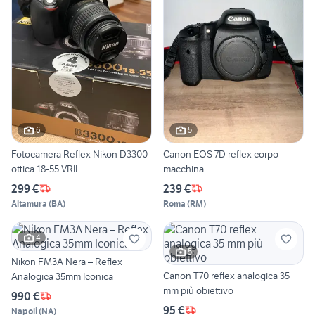
6
5
Fotocamera Reflex Nikon D3300
Canon EOS 7D reflex corpo
ottica 18-55 VRII
macchina
299 €
239 €
Altamura
(
BA
)
Roma
(
RM
)
4
5
Nikon FM3A Nera – Reflex
Canon T70 reflex analogica 35
Analogica 35mm Iconica
mm più obiettivo
990 €
95 €
Napoli
(
NA
)