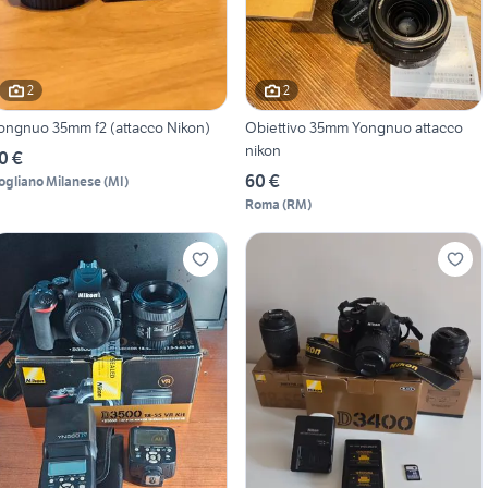
2
2
ongnuo 35mm f2 (attacco Nikon)
Obiettivo 35mm Yongnuo attacco
nikon
0 €
60 €
ogliano Milanese
(
MI
)
Roma
(
RM
)