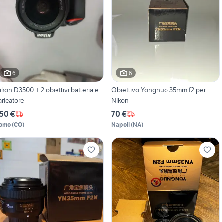
6
6
ikon D3500 + 2 obiettivi batteria e
Obiettivo Yongnuo 35mm f2 per
aricatore
Nikon
50 €
70 €
omo
(
CO
)
Napoli
(
NA
)