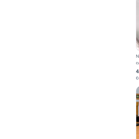
N
c
4
C