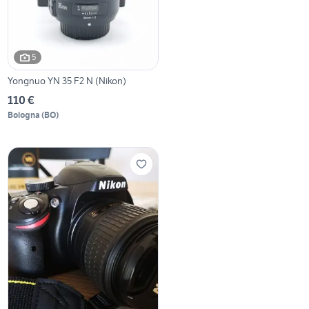
5
Yongnuo YN 35 F2 N (Nikon)
110 €
Bologna
(
BO
)