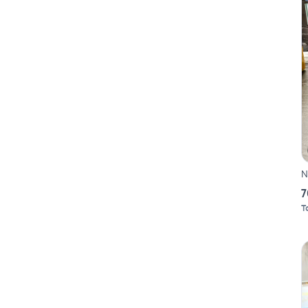
N
7
T