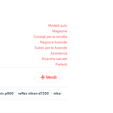
Modelli auto
Magazine
Consigli per la vendita
Negozi e Aziende
Subito per le Aziende
Assistenza
Ricerche salvate
Preferiti
Vendi
pix p900
reflex nikon d7200
nikon 300mm f2.8
nikon d1
yon