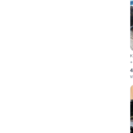
K
+
4
V