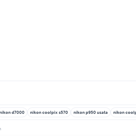
nikon d7000
nikon coolpix s570
nikon p950 usata
nikon cool
n