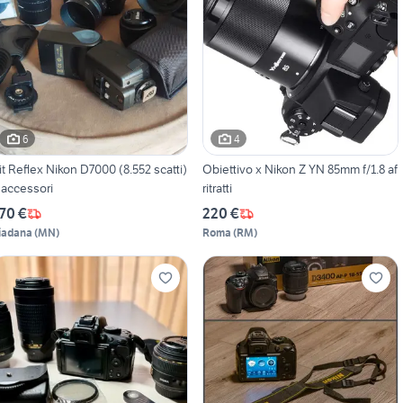
6
4
it Reflex Nikon D7000 (8.552 scatti)
Obiettivo x Nikon Z YN 85mm f/1.8 af
 accessori
ritratti
70 €
220 €
iadana
(
MN
)
Roma
(
RM
)