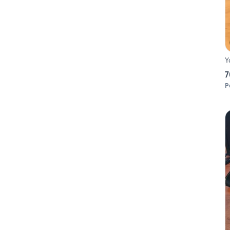
Y
7
P