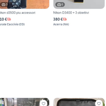
3
6
ikon d3500 piu accessori
Nikon D3400 + 3 obiettivi
10 €
380 €
urate Caccivio
(
CO
)
Acerra
(
NA
)