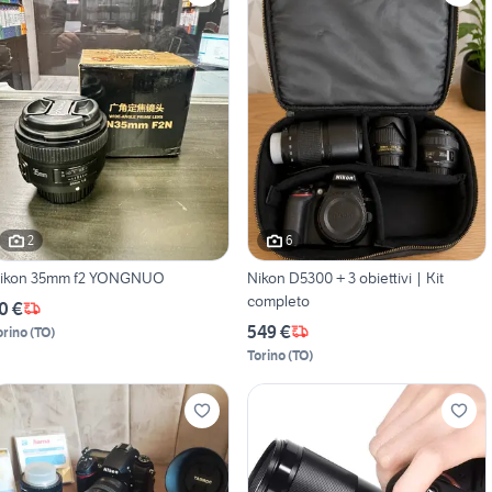
2
6
ikon 35mm f2 YONGNUO
Nikon D5300 + 3 obiettivi | Kit
completo
0 €
549 €
orino
(
TO
)
Torino
(
TO
)