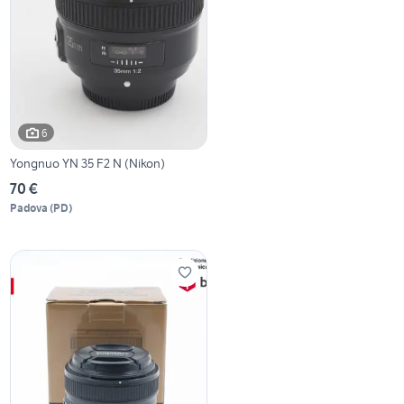
6
Yongnuo YN 35 F2 N (Nikon)
70 €
Padova
(
PD
)