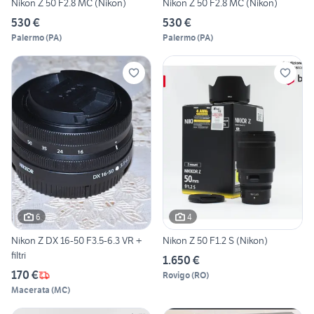
Nikon Z 50 F2.8 MC (Nikon)
Nikon Z 50 F2.8 MC (Nikon)
530 €
530 €
Palermo
(
PA
)
Palermo
(
PA
)
6
4
Nikon Z DX 16-50 F3.5-6.3 VR +
Nikon Z 50 F1.2 S (Nikon)
filtri
1.650 €
170 €
Rovigo
(
RO
)
Macerata
(
MC
)