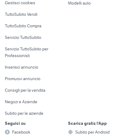
Gestisci cookies
Modelli auto
Case vacanza
TuttoSubito Vendi
Uffici e Locali
TuttoSubito Compra
commerciali
Servizio TuttoSubito
elettronica
per la casa e la
sports e hobby
Servizio TuttoSubito per
persona
Informatica
Animali
Professionisti
Arredamento e
Console e
Accessori per
Casalinghi
Inserisci annuncio
Videogiochi
animali
Elettrodomestici
Promuovi annuncio
Audio/Video
Musica e Film
Giardino e Fai da te
Consigli per la vendita
Fotografia
Libri e Riviste
Abbigliamento e
Negozi e Aziende
Telefonia
Strumenti Musicali
Accessori
Subito per le aziende
Sports
Tutto per i bambini
Seguici su
Scarica gratis l'App
Biciclette
Facebook
Subito per Android