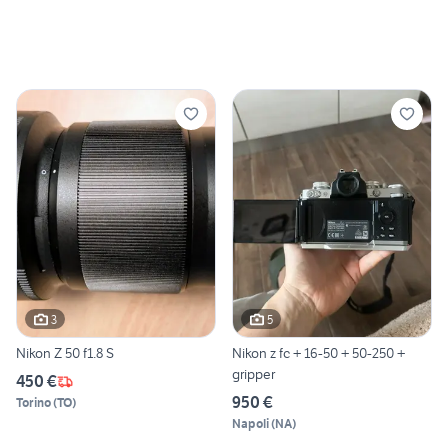
3
5
Nikon Z 50 f1.8 S
Nikon z fc + 16-50 + 50-250 +
gripper
450 €
950 €
Torino
(
TO
)
Napoli
(
NA
)