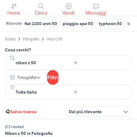
Home
Cerca
Vendi
Messaggi
fiat 1100 anni 50
piaggio ape 50
typhoon 50
land
Ricerche
Subito
Fotografia
nikon z 50
Cosa cerchi?
Filtri
Fotografia
Salva ricerca
Dal più rilevante
172 risultati
Nikon z 50 in Fotografia