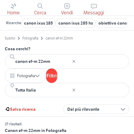
Home
Cerca
Vendi
Messaggi
canon ixus 185
canon ixus 285 hs
obiettivo canon 18
Ricerche
Subito
Fotografia
canon ef-m 22mm
Cosa cerchi?
Filtri
Fotografia
Salva ricerca
Dal più rilevante
27 risultati
Canon ef-m 22mm in Fotografia