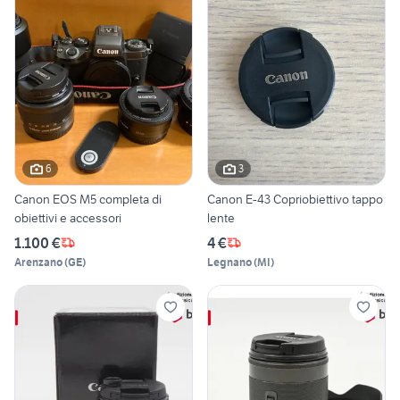
6
3
Canon EOS M5 completa di
Canon E-43 Copriobiettivo tappo
obiettivi e accessori
lente
1.100 €
4 €
Arenzano
(
GE
)
Legnano
(
MI
)