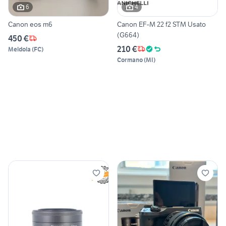
6
4
Canon eos m6
Canon EF-M 22 f2 STM Usato
(G664)
450 €
210 €
Meldola
(
FC
)
Cormano
(
MI
)