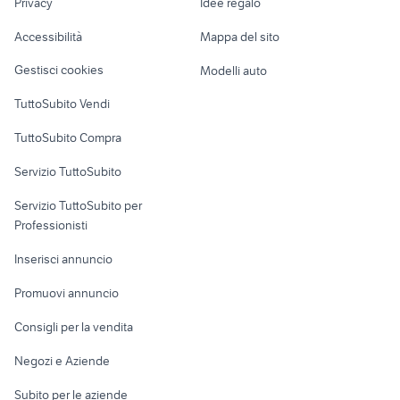
set fotografico
occhiali per drone
Privacy
Idee regalo
Garage e box
Caravan e Camper
Accessibilità
Mappa del sito
Loft, mansarde e
Veicoli commerciali
altro
Gestisci cookies
Modelli auto
Case vacanza
TuttoSubito Vendi
Uffici e Locali
TuttoSubito Compra
commerciali
Servizio TuttoSubito
elettronica
per la casa e la
sports e hobby
Servizio TuttoSubito per
persona
Informatica
Animali
Professionisti
Arredamento e
Console e
Accessori per
Casalinghi
Inserisci annuncio
Videogiochi
animali
Elettrodomestici
Promuovi annuncio
Audio/Video
Musica e Film
Giardino e Fai da te
Consigli per la vendita
Fotografia
Libri e Riviste
Abbigliamento e
Negozi e Aziende
Telefonia
Strumenti Musicali
Accessori
Subito per le aziende