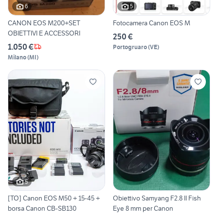
6
5
CANON EOS M200+SET
Fotocamera Canon EOS M
OBIETTIVI E ACCESSORI
250 €
1.050 €
Portogruaro
(
VE
)
Milano
(
MI
)
5
[TO] Canon EOS M50 + 15-45 +
Obiettivo Samyang F2.8 II Fish
borsa Canon CB-SB130
Eye 8 mm per Canon