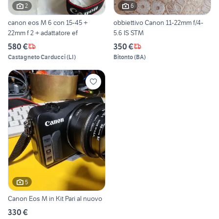
2
6
canon eos M 6 con 15-45 +
obbiettivo Canon 11-22mm f/4-
22mm f 2 + adattatore ef
5.6 IS STM
580 €
350 €
Castagneto Carducci
(
LI
)
Bitonto
(
BA
)
5
Canon Eos M in Kit Pari al nuovo
330 €