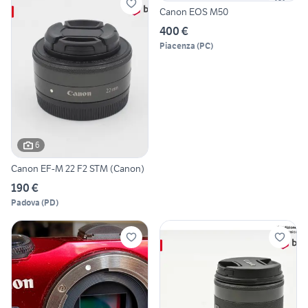
Canon EOS M50
400 €
Piacenza
(
PC
)
6
Canon EF-M 22 F2 STM (Canon)
190 €
Padova
(
PD
)