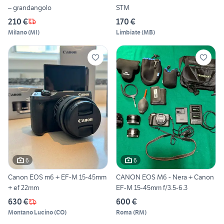
– grandangolo
STM
210 €
170 €
Milano
(
MI
)
Limbiate
(
MB
)
6
6
Canon EOS m6 + EF-M 15-45mm
CANON EOS M6 - Nera + Canon
+ ef 22mm
EF-M 15-45mm f/3.5-6.3
630 €
600 €
Montano Lucino
(
CO
)
Roma
(
RM
)