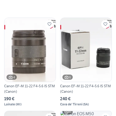
4
6
Canon EF-M 11-22 F4-5.6 IS STM
Canon EF-M 11-22 F4-5.6 IS STM
(Canon)
(Canon)
190 €
240 €
Lainate
(
MI
)
Cava de' Tirreni
(
SA
)
6