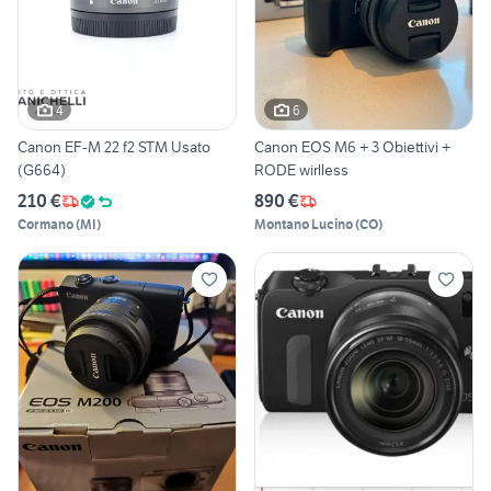
4
6
Canon EF-M 22 f2 STM Usato
Canon EOS M6 + 3 Obiettivi +
(G664)
RODE wirlless
210 €
890 €
Cormano
(
MI
)
Montano Lucino
(
CO
)