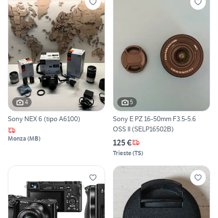
4
5
Sony NEX 6 (tipo A6100)
Sony E PZ 16-50mm F3.5-5.6
OSS II (SELP16502B)
Monza
(
MB
)
125 €
Trieste
(
TS
)