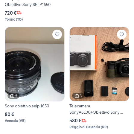
Obiettivo Sony SELP1650
720 €
Torino
(
TO
)
5
3
Sony obiettivo selp 1650
Telecamera
SonyA6100+Obiettivo Sony
80 €
SELP1650+256GB
580 €
Venezia
(
VE
)
Reggio di Calabria
(
RC
)