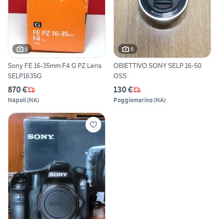
6
6
Sony FE 16-35mm F4 G PZ Lens
OBIETTIVO SONY SELP 16-50
SELP1635G
OSS
870 €
130 €
Napoli
(
NA
)
Poggiomarino
(
NA
)