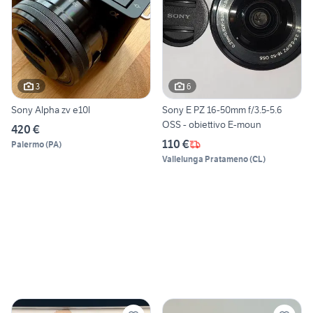
3
6
Sony Alpha zv e10l
Sony E PZ 16-50mm f/3.5-5.6
OSS - obiettivo E-moun
420 €
110 €
Palermo
(
PA
)
Vallelunga Pratameno
(
CL
)