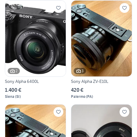
2
3
Sony Alpha 6400L
Sony Alpha ZV-E10L
1.400 €
420 €
Siena
(
SI
)
Palermo
(
PA
)