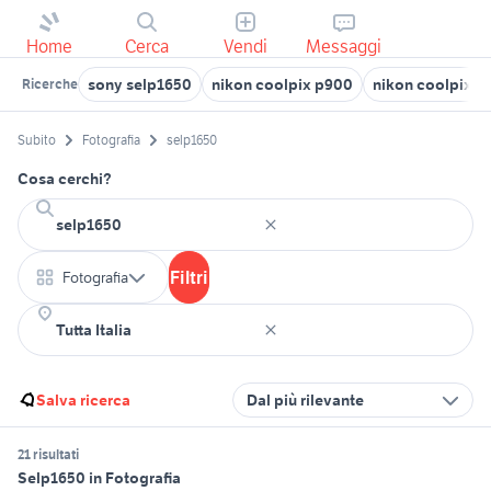
Home
Cerca
Vendi
Messaggi
sony selp1650
nikon coolpix p900
nikon coolpix s
Ricerche
Subito
Fotografia
selp1650
Cosa cerchi?
Filtri
Fotografia
Salva ricerca
Dal più rilevante
21 risultati
Selp1650 in Fotografia