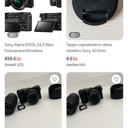
3
3
Sony Alpha 6000L 24,3 Mpix
Tappo copriobiettivo ottica
Fotocamera Mirrorless
obiettivo Sony 40.5mm
650 €
6 €
Staletti'
(
CZ
)
Avellino
(
AV
)