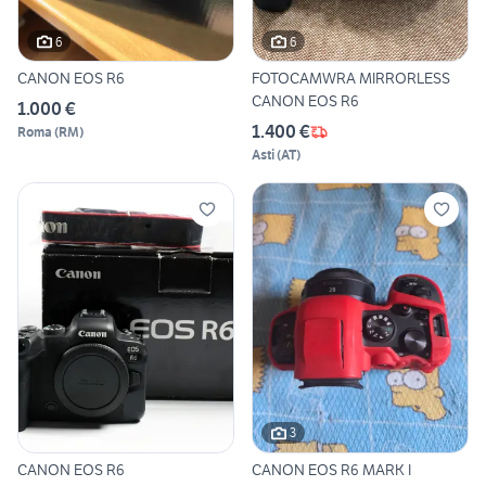
6
6
CANON EOS R6
FOTOCAMWRA MIRRORLESS
CANON EOS R6
1.000 €
1.400 €
Roma
(
RM
)
Asti
(
AT
)
3
CANON EOS R6
CANON EOS R6 MARK I