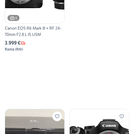
6
Canon EOS R6 Mark III + RF 24-
70mm F2.8 L IS USM
3.999 €
Roma
(
RM
)