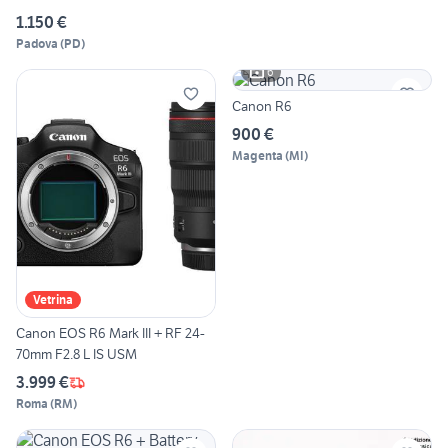
1.150 €
Padova
(
PD
)
6
Canon R6
900 €
Magenta
(
MI
)
Vetrina
Canon EOS R6 Mark III + RF 24-
70mm F2.8 L IS USM
3.999 €
Roma
(
RM
)