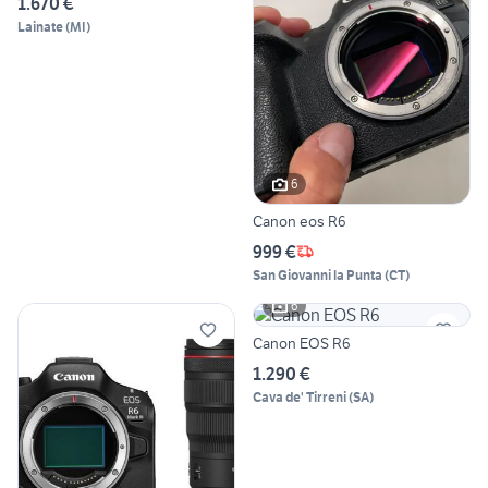
1.670 €
Lainate
(
MI
)
6
Canon eos R6
999 €
San Giovanni la Punta
(
CT
)
6
Canon EOS R6
1.290 €
Cava de' Tirreni
(
SA
)