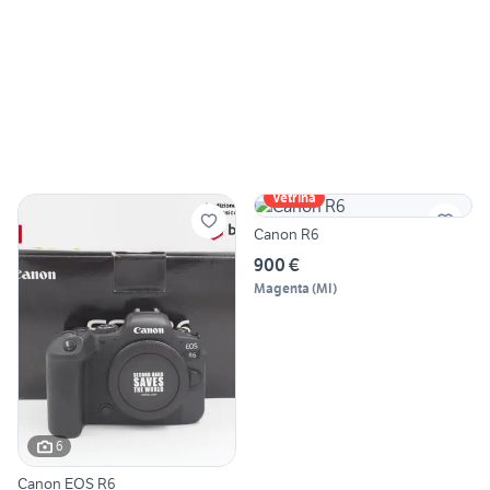
Vetrina
Canon R6
900 €
Magenta
(
MI
)
6
Canon EOS R6