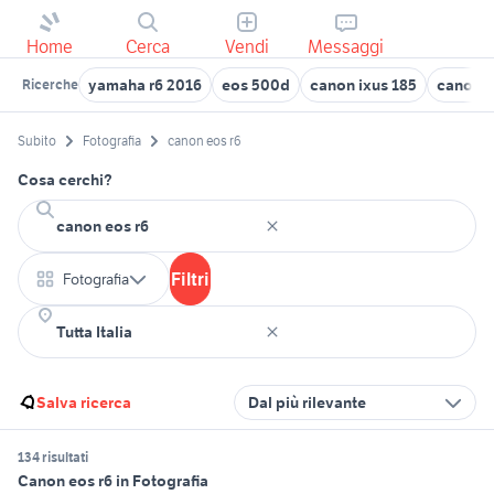
Home
Cerca
Vendi
Messaggi
yamaha r6 2016
eos 500d
canon ixus 185
canon i
Ricerche
Subito
Fotografia
canon eos r6
Cosa cerchi?
Filtri
Fotografia
Salva ricerca
Dal più rilevante
134 risultati
Canon eos r6 in Fotografia