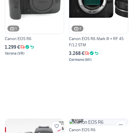
5
4
Canon EOS R6
Canon EOS R6 Mark III + RF 45
F/1.2 STM
1.299 €
3.268 €
Verona
(
VR
)
Cormano
(
MI
)
6
Canon EOS R6