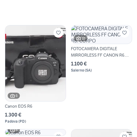
18
FOTOCAMERA DIGITALE
MIRRORLESS FF CANON R6.
CORPO
1.100 €
Salerno
(
SA
)
6
Canon EOS R6
1.300 €
Padova
(
PD
)
6