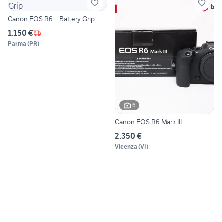
Canon EOS R6 + Battery Grip
1.150 €
Parma
(
PR
)
6
Canon EOS R6 Mark III
2.350 €
Vicenza
(
VI
)