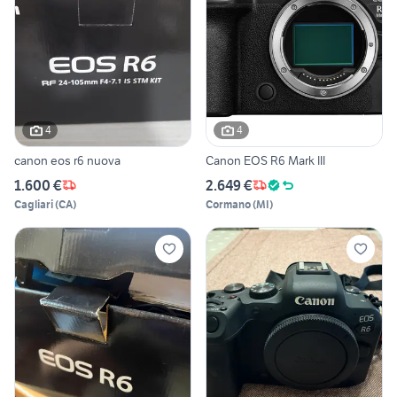
4
4
canon eos r6 nuova
Canon EOS R6 Mark III
1.600 €
2.649 €
Cagliari
(
CA
)
Cormano
(
MI
)