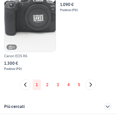
1.090 €
Padova
(
PD
)
6
Canon EOS R6
1.300 €
Padova
(
PD
)
1
2
3
4
5
Più cercati