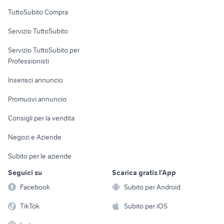
Uffici e Locali
TuttoSubito Compra
commerciali
Servizio TuttoSubito
elettronica
per la casa e la
sports e hobby
Servizio TuttoSubito per
persona
Informatica
Animali
Professionisti
Arredamento e
Console e
Accessori per
Casalinghi
Inserisci annuncio
Videogiochi
animali
Elettrodomestici
Promuovi annuncio
Audio/Video
Musica e Film
Giardino e Fai da te
Consigli per la vendita
Fotografia
Libri e Riviste
Abbigliamento e
Negozi e Aziende
Telefonia
Strumenti Musicali
Accessori
Subito per le aziende
Sports
Tutto per i bambini
Seguici su
Scarica gratis l'App
Biciclette
Facebook
Subito per Android
Collezionismo
TikTok
Subito per iOS