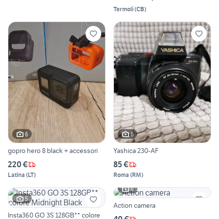
Termoli
(
CB
)
6
6
gopro hero 8 black + accessori
Yashica 230-AF
220 €
85 €
Latina
(
LT
)
Roma
(
RM
)
6
5
Action camera
Insta360 GO 3S 128GB** colore