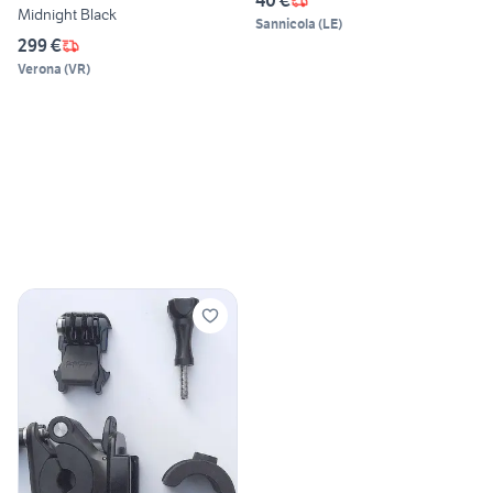
40 €
Midnight Black
Sannicola
(
LE
)
299 €
Verona
(
VR
)