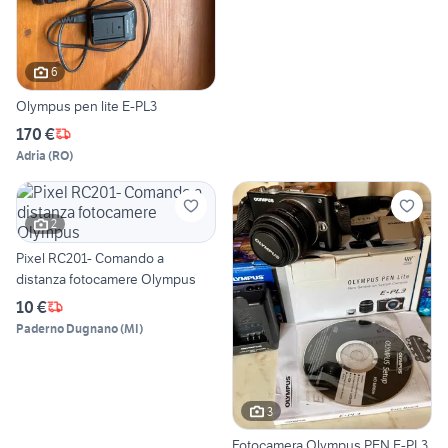
6
Olympus pen lite E-PL3
170 €
Adria
(
RO
)
2
Pixel RC201- Comando a
distanza fotocamere Olympus
10 €
Paderno Dugnano
(
MI
)
3
Fotocamera Olympus PEN E-PL3