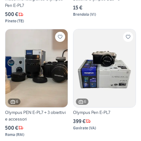
Pen E-PL7
15 €
500 €
Brendola
(
VI
)
Pineto
(
TE
)
6
6
Olympus PEN E-PL7 + 3 obiettivi
Olympus Pen E-PL7
e accessori
399 €
500 €
Gavirate
(
VA
)
Roma
(
RM
)