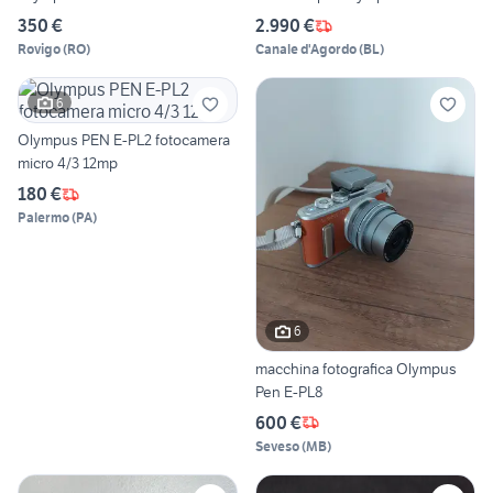
350 €
2.990 €
Rovigo
(
RO
)
Canale d'Agordo
(
BL
)
6
Olympus PEN E-PL2 fotocamera
micro 4/3 12mp
180 €
Palermo
(
PA
)
6
macchina fotografica Olympus
Pen E-PL8
600 €
Seveso
(
MB
)