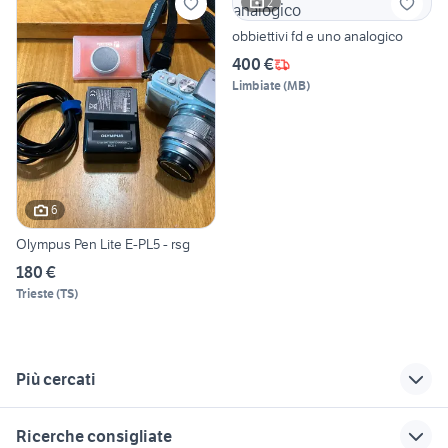
2
obbiettivi fd e uno analogico
400 €
Limbiate
(
MB
)
6
Olympus Pen Lite E-PL5 - rsg
180 €
Trieste
(
TS
)
Più cercati
Correlati
Richerche simili
Suggerimenti
Ricerche consigliate