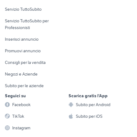
Servizio TuttoSubito
elettronica
per la casa e la
sports e hobby
Servizio TuttoSubito per
persona
Informatica
Animali
Professionisti
Arredamento e
Console e
Accessori per
Casalinghi
Inserisci annuncio
Videogiochi
animali
Elettrodomestici
Promuovi annuncio
Audio/Video
Musica e Film
Giardino e Fai da te
Consigli per la vendita
Fotografia
Libri e Riviste
Abbigliamento e
Negozi e Aziende
Telefonia
Strumenti Musicali
Accessori
Subito per le aziende
Sports
Tutto per i bambini
Seguici su
Scarica gratis l'App
Biciclette
Facebook
Subito per Android
Collezionismo
TikTok
Subito per iOS
Instagram