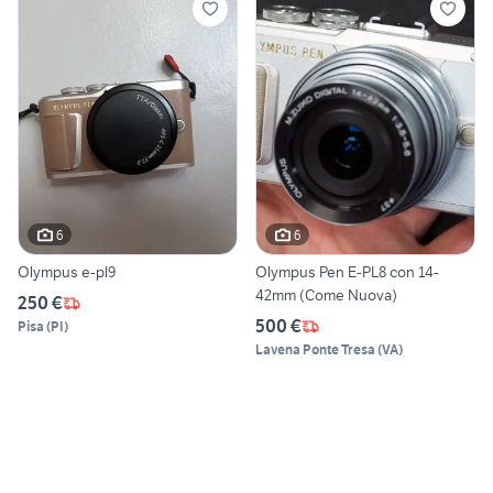
6
6
Olympus e-pl9
Olympus Pen E-PL8 con 14-
42mm (Come Nuova)
250 €
500 €
Pisa
(
PI
)
Lavena Ponte Tresa
(
VA
)