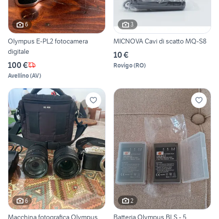
6
3
Olympus E-PL2 fotocamera
MICNOVA Cavi di scatto MQ-S8
digitale
10 €
100 €
Rovigo
(
RO
)
Avellino
(
AV
)
6
2
Macchina fotografica Olympus
Batteria Olympus BLS - 5