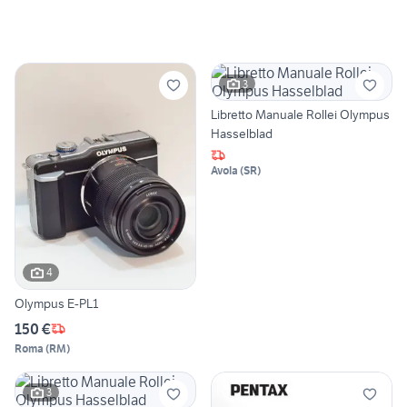
3
Libretto Manuale Rollei Olympus
Hasselblad
Avola
(
SR
)
4
Olympus E-PL1
150 €
Roma
(
RM
)
3