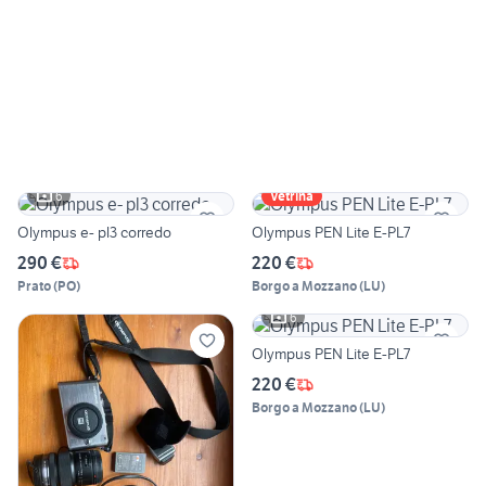
6
Vetrina
Olympus e- pl3 corredo
Olympus PEN Lite E-PL7
290 €
220 €
Prato
(
PO
)
Borgo a Mozzano
(
LU
)
6
Olympus PEN Lite E-PL7
220 €
Borgo a Mozzano
(
LU
)