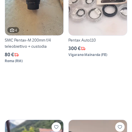
4
SMC Pentax-M 200mm f/4
Pentax Auto110
teleobiettivo + custodia
300 €
80 €
Vigarano Mainarda
(
FE
)
Roma
(
RM
)