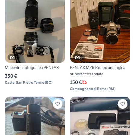
3
5
Macchina fotografica PENTAX
PENTAX MZ6 Reflex analogica
superaccessoriata
350 €
150 €
Castel San Pietro Terme
(
BO
)
Campagnano di Roma
(
RM
)