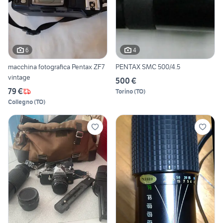
6
4
macchina fotografica Pentax ZF7
PENTAX SMC 500/4.5
vintage
500 €
79 €
Torino
(
TO
)
Collegno
(
TO
)