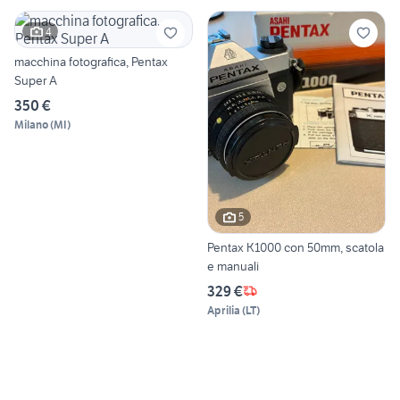
4
macchina fotografica, Pentax
Super A
350 €
Milano
(
MI
)
5
Pentax K1000 con 50mm, scatola
e manuali
329 €
Aprilia
(
LT
)