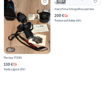
4
macchina fotografica pentax
200 €
Trezzo sull'Adda
(
MI
)
6
Pentax P30N
130 €
Vado Ligure
(
SV
)