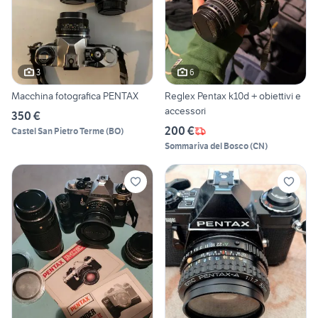
3
6
Macchina fotografica PENTAX
Reglex Pentax k10d + obiettivi e
accessori
350 €
200 €
Castel San Pietro Terme
(
BO
)
Sommariva del Bosco
(
CN
)