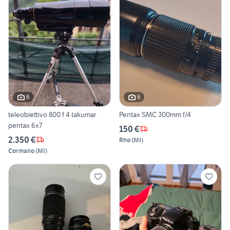
6
6
teleobiettivo 800 f 4 takumar
Pentax SMC 300mm f/4
pentax 6x7
150 €
2.350 €
Rho
(
MI
)
Cormano
(
MI
)