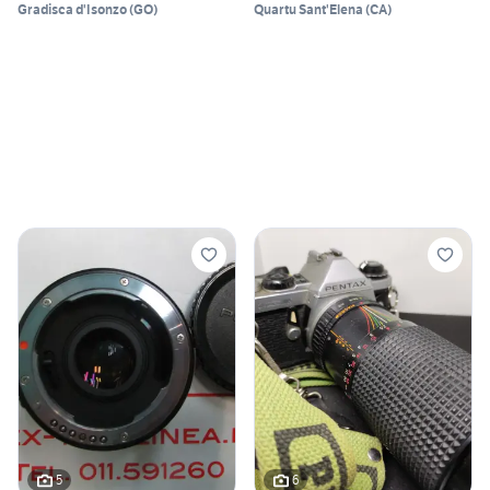
Gradisca d'Isonzo
(
GO
)
Quartu Sant'Elena
(
CA
)
5
6