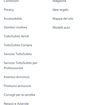
Condizioni
Magazine
Terreni e rustici
Attrezzature di
macchina fotografica reflex
canon t2i
Nautica
lavoro
canon
Privacy
Idee regalo
Garage e box
insta quare
stabilizzatore gimbal reflex
Caravan e Camper
Accessibilità
Mappa del sito
Loft, mansarde e
Veicoli commerciali
altro
Gestisci cookies
Modelli auto
Case vacanza
TuttoSubito Vendi
Uffici e Locali
TuttoSubito Compra
commerciali
Servizio TuttoSubito
elettronica
per la casa e la
sports e hobby
Servizio TuttoSubito per
persona
Informatica
Animali
Professionisti
Arredamento e
Console e
Accessori per
Casalinghi
Inserisci annuncio
Videogiochi
animali
Elettrodomestici
Promuovi annuncio
Audio/Video
Musica e Film
Giardino e Fai da te
Consigli per la vendita
Fotografia
Libri e Riviste
Abbigliamento e
Negozi e Aziende