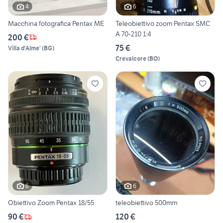
4
6
Macchina fotografica Pentax ME
Teleobiettivo zoom Pentax SMC
A 70-210 1:4
200 €
75 €
Villa d'Alme'
(
BG
)
Crevalcore
(
BO
)
6
6
Obiettivo Zoom Pentax 18/55
teleobiettivo 500mm
90 €
120 €