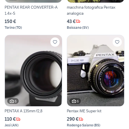
PENTAX REAR CONVERTER-A
macchina fotografica Pentax
1.4x-S
analogica
150 €
43 €
Torino
(
TO
)
Boissano
(
SV
)
6
6
PENTAX A 135mm f2,8
Pentax ME Super kit
110 €
290 €
Jesi
(
AN
)
Rodengo Saiano
(
BS
)