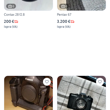
6
6
Contax 28 f2.8
Pentax 67
200 €
3.200 €
Ispra
(
VA
)
Ispra
(
VA
)