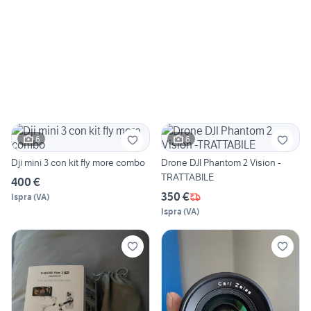
6
6
Dji mini 3 con kit fly more combo
Drone DJI Phantom 2 Vision -
TRATTABILE
400 €
350 €
Ispra
(
VA
)
Ispra
(
VA
)