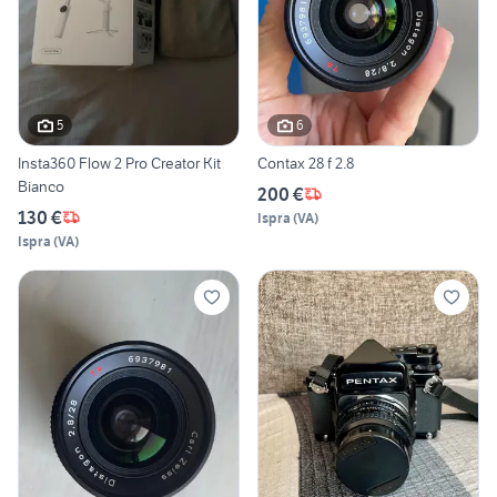
5
6
Insta360 Flow 2 Pro Creator Kit
Contax 28 f 2.8
Bianco
200 €
130 €
Ispra
(
VA
)
Ispra
(
VA
)