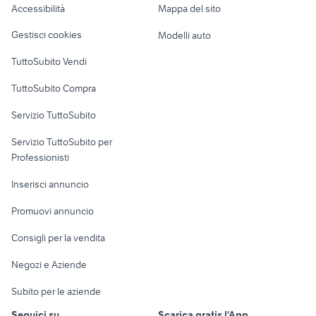
audi tt 3.2 v6 usata
Accessibilità
Mappa del sito
punta
Loft, mansarde e
Veicoli commerciali
altro
Gestisci cookies
Modelli auto
Case vacanza
TuttoSubito Vendi
Uffici e Locali
TuttoSubito Compra
commerciali
Servizio TuttoSubito
elettronica
per la casa e la
sports e hobby
Servizio TuttoSubito per
persona
Informatica
Animali
Professionisti
Arredamento e
Console e
Accessori per
Casalinghi
Inserisci annuncio
Videogiochi
animali
Elettrodomestici
Promuovi annuncio
Audio/Video
Musica e Film
Giardino e Fai da te
Consigli per la vendita
Fotografia
Libri e Riviste
Abbigliamento e
Negozi e Aziende
Telefonia
Strumenti Musicali
Accessori
Subito per le aziende
Sports
Tutto per i bambini
Seguici su
Scarica gratis l'App