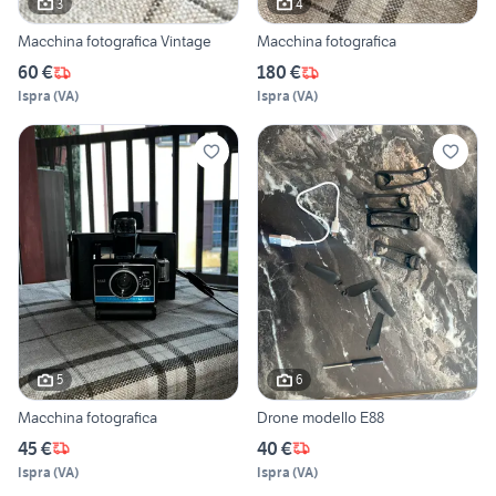
3
4
Macchina fotografica Vintage
Macchina fotografica
60 €
180 €
Ispra
(
VA
)
Ispra
(
VA
)
5
6
Macchina fotografica
Drone modello E88
45 €
40 €
Ispra
(
VA
)
Ispra
(
VA
)