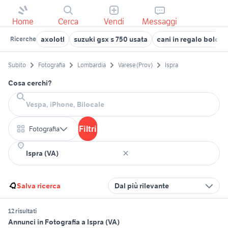
Home
Cerca
Vendi
Messaggi
axolotl
suzuki gsx s 750 usata
cani in regalo bolog
Ricerche
Subito
Fotografia
Lombardia
Varese (Prov)
Ispra
Cosa cerchi?
Filtri
Fotografia
Salva ricerca
Dal più rilevante
12 risultati
Annunci in Fotografia a Ispra (VA)