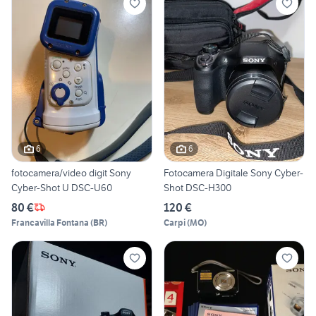
6
6
fotocamera/video digit Sony
Fotocamera Digitale Sony Cyber-
Cyber-Shot U DSC-U60
Shot DSC-H300
80 €
120 €
Francavilla Fontana
(
BR
)
Carpi
(
MO
)