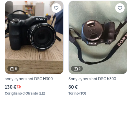
6
6
sony cyber shot DSC H300
Sony cyber shot DSC h300
130 €
60 €
Corigliano d'Otranto
(
LE
)
Torino
(
TO
)