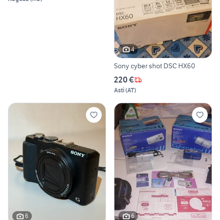
4
Sony cyber shot DSC HX60
220 €
Asti
(
AT
)
6
6