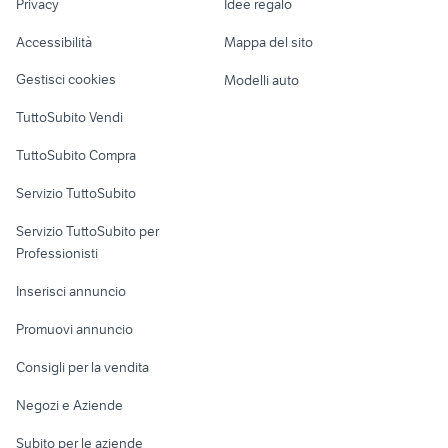
controller nintendo switch
Privacy
Idee regalo
Garage e box
mercatino usato videogiochi
videogiochi
Caravan e Camper
Accessibilità
Mappa del sito
Loft, mansarde e
Veicoli commerciali
altro
Gestisci cookies
Modelli auto
Case vacanza
TuttoSubito Vendi
Uffici e Locali
TuttoSubito Compra
commerciali
Servizio TuttoSubito
elettronica
per la casa e la
sports e hobby
Servizio TuttoSubito per
persona
Informatica
Animali
Professionisti
Arredamento e
Console e
Accessori per
Casalinghi
Inserisci annuncio
Videogiochi
animali
Elettrodomestici
Promuovi annuncio
Audio/Video
Musica e Film
Giardino e Fai da te
Consigli per la vendita
Fotografia
Libri e Riviste
Abbigliamento e
Negozi e Aziende
Telefonia
Strumenti Musicali
Accessori
Subito per le aziende