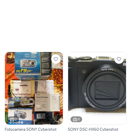
2
6
Fotocamera SONY Cybershot
SONY DSC-HX60 Cybershot