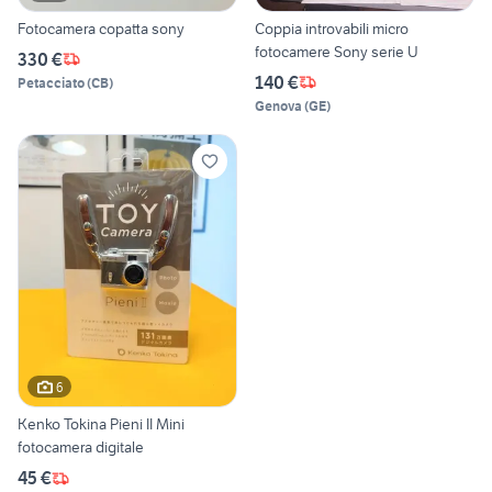
Fotocamera copatta sony
Coppia introvabili micro
fotocamere Sony serie U
330 €
140 €
Petacciato
(
CB
)
Genova
(
GE
)
6
Kenko Tokina Pieni II Mini
fotocamera digitale
45 €