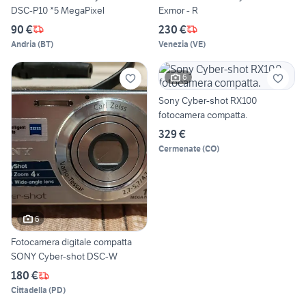
DSC-P10 *5 MegaPixel
Exmor - R
90 €
230 €
Andria
(
BT
)
Venezia
(
VE
)
6
Sony Cyber-shot RX100
fotocamera compatta.
329 €
Cermenate
(
CO
)
6
Fotocamera digitale compatta
SONY Cyber-shot DSC-W
180 €
Cittadella
(
PD
)