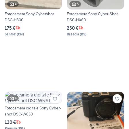
4
5
Fotocamera Sony Cybershot
Fotocamera Sony Cyber-Shot
DSC-H300
DSC-HX60
175 €
250 €
Sanfre'
(
CN
)
Brescia
(
BS
)
4
Fotocamera digitale Sony Cyber-
shot DSC-W630
120 €
Ragusa
(
RG
)