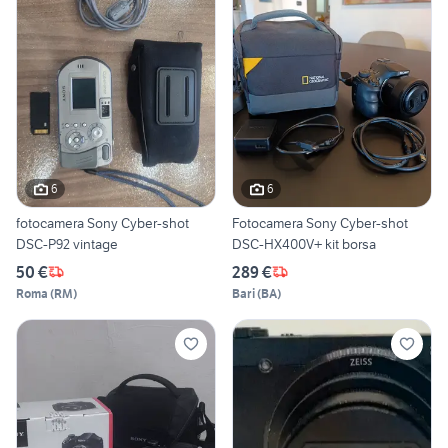
6
6
fotocamera Sony Cyber-shot
Fotocamera Sony Cyber-shot
DSC-P92 vintage
DSC-HX400V+ kit borsa
50 €
289 €
Roma
(
RM
)
Bari
(
BA
)