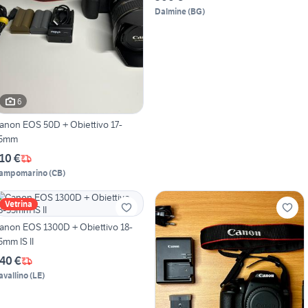
Dalmine
(
BG
)
6
anon EOS 50D + Obiettivo 17-
5mm
10 €
ampomarino
(
CB
)
Vetrina
anon EOS 1300D + Obiettivo 18-
5mm IS II
40 €
avallino
(
LE
)