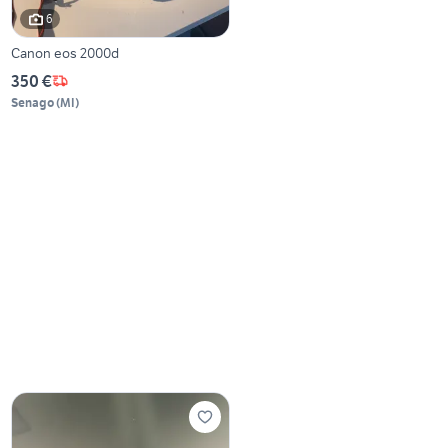
6
Canon eos 2000d
350 €
Senago
(
MI
)