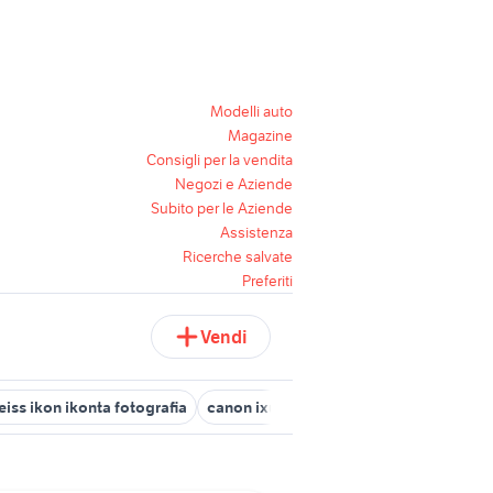
Modelli auto
Magazine
Consigli per la vendita
Negozi e Aziende
Subito per le Aziende
Assistenza
Ricerche salvate
Preferiti
Vendi
eiss ikon ikonta fotografia
canon ixus 185
seiko macchine da cu