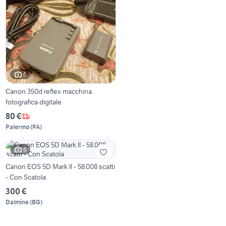
6
Canon 350d reflex macchina
fotografica digitale
80 €
Palermo
(
PA
)
6
Canon EOS 5D Mark II - 58.008 scatti
- Con Scatola
300 €
Dalmine
(
BG
)