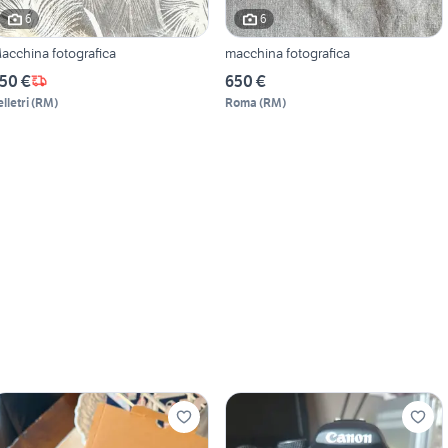
6
6
acchina fotografica
macchina fotografica
50 €
650 €
lletri
(
RM
)
Roma
(
RM
)