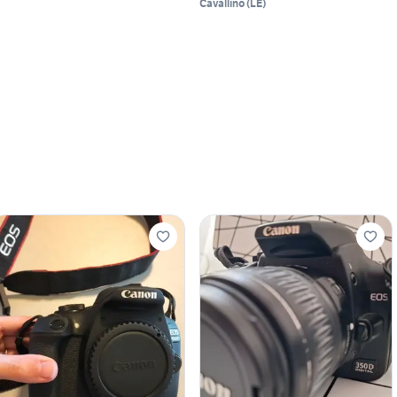
Cavallino
(
LE
)