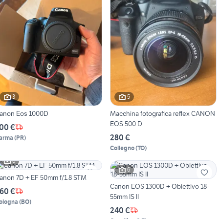
3
5
anon Eos 1000D
Macchina fotografica reflex CANON
EOS 500 D
00 €
280 €
arma
(
PR
)
Collegno
(
TO
)
6
6
anon 7D + EF 50mm f/1.8 STM
Canon EOS 1300D + Obiettivo 18-
60 €
55mm IS II
ologna
(
BO
)
240 €