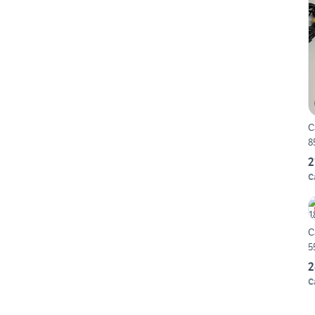
C
8
2
C
C
5
2
C