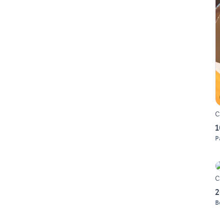
C
1
P
C
2
B