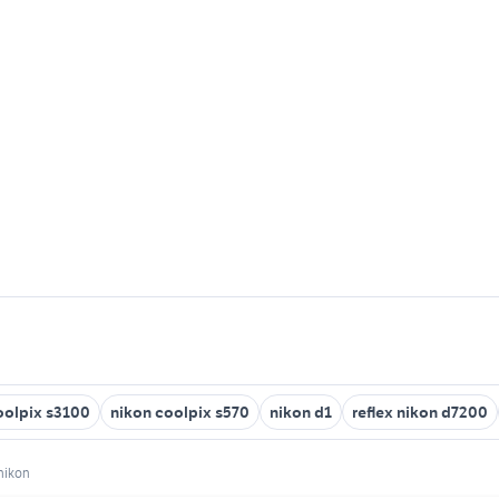
oolpix s3100
nikon coolpix s570
nikon d1
reflex nikon d7200
 nikon