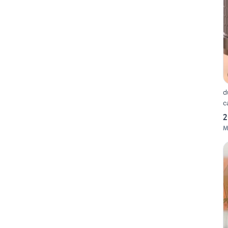
d
c
2
M