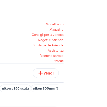
Modelli auto
Magazine
Consigli per la vendita
Negozi e Aziende
Subito per le Aziende
Assistenza
Ricerche salvate
Preferiti
Vendi
nikon p950 usata
nikon 300mm f2.8
nikon coolpix p900
ocu