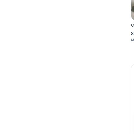
O
8
M