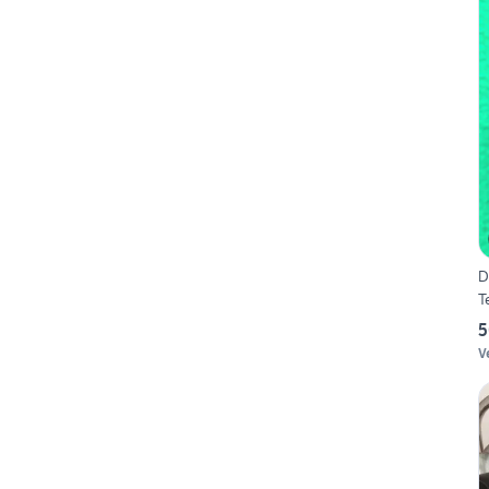
D
T
5
V