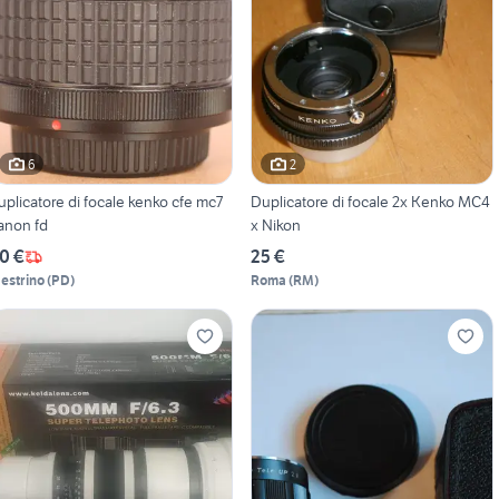
6
2
uplicatore di focale kenko cfe mc7
Duplicatore di focale 2x Kenko MC4
anon fd
x Nikon
0 €
25 €
estrino
(
PD
)
Roma
(
RM
)