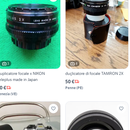
3
4
uplicatore focale x NIKON
duçlicatore di focale TAMRON 2X
eleplus made in Japan
50 €
0 €
Penne
(
PE
)
enezia
(
VE
)