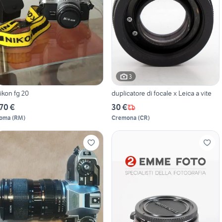
3
ikon fg 20
duplicatore di focale x Leica a vite
70 €
30 €
oma
(
RM
)
Cremona
(
CR
)