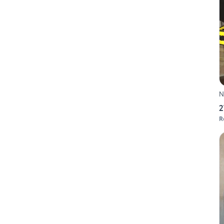
N
2
R