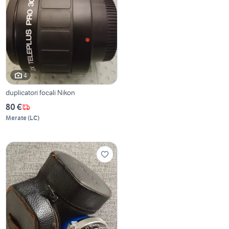
4
duplicatori focali Nikon
80 €
Merate
(
LC
)