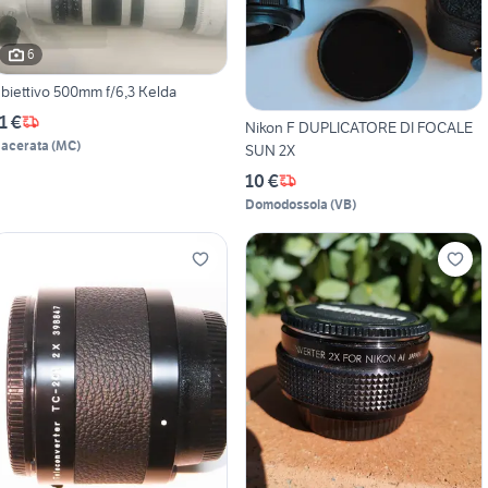
6
biettivo 500mm f/6,3 Kelda
1 €
Nikon F DUPLICATORE DI FOCALE
acerata
(
MC
)
SUN 2X
10 €
Domodossola
(
VB
)