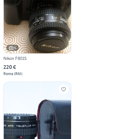
6
Nikon F801S
220 €
Roma
(
RM
)