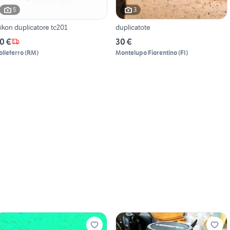
5
3
ikon duplicatore tc201
duplicatote
0 €
30 €
olleferro
(
RM
)
Montelupo Fiorentino
(
FI
)