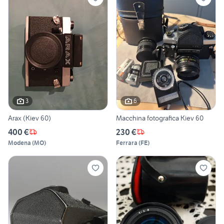
3
6
Arax (Kiev 60)
Macchina fotografica Kiev 60
400 €
230 €
Modena
(
MO
)
Ferrara
(
FE
)