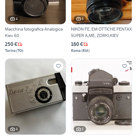
4
6
Macchina fotografica Analogica
NIKON FE, EM OTTICHE PENTAX
Kiev 60
SUPER A,ME, ZORKI,KIEV
250 €
160 €
Torino
(
TO
)
Roma
(
RM
)
4
6