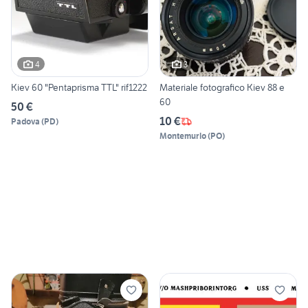
4
3
Kiev 60 "Pentaprisma TTL" rif1222
Materiale fotografico Kiev 88 e
60
50 €
10 €
Padova
(
PD
)
Montemurlo
(
PO
)