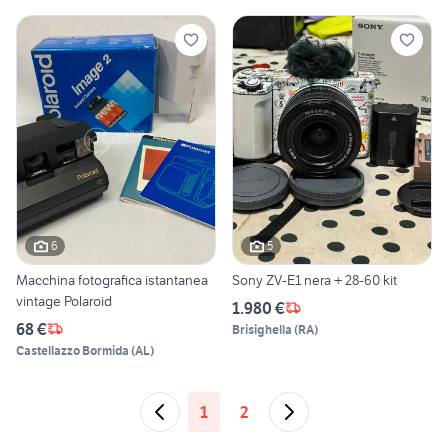
6
5
Macchina fotografica istantanea
Sony ZV-E1 nera + 28-60 kit
vintage Polaroid
1.980 €
68 €
Brisighella
(
RA
)
Castellazzo Bormida
(
AL
)
1
2