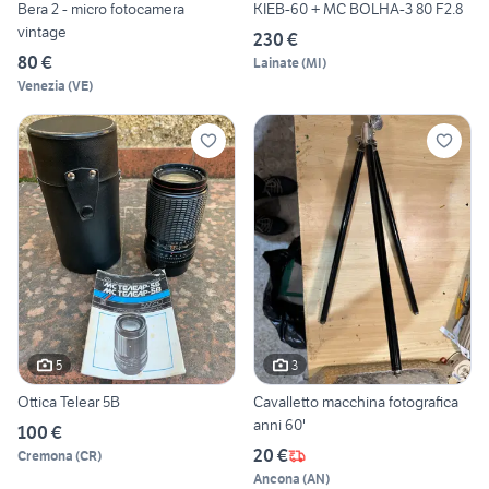
Bera 2 - micro fotocamera
KIEB-60 + MC BOLHA-3 80 F2.8
vintage
230 €
80 €
Lainate
(
MI
)
Venezia
(
VE
)
5
3
Ottica Telear 5B
Cavalletto macchina fotografica
anni 60'
100 €
20 €
Cremona
(
CR
)
Ancona
(
AN
)