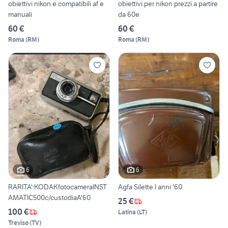
obiettivi nikon e compatibili af e
obiettivi per nikon prezzi a partire
manuali
da 60e
60 €
60 €
Roma
(
RM
)
Roma
(
RM
)
6
6
RARITA':KODAKfotocameraINST
Agfa Silette I anni '60
AMATIC500c/custodiaA'60
25 €
100 €
Latina
(
LT
)
Treviso
(
TV
)