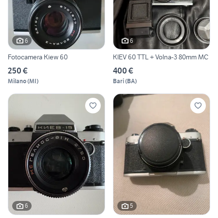
6
6
Fotocamera Kiew 60
KIEV 60 TTL + Volna-3 80mm MC
250 €
400 €
Milano
(
MI
)
Bari
(
BA
)
6
5