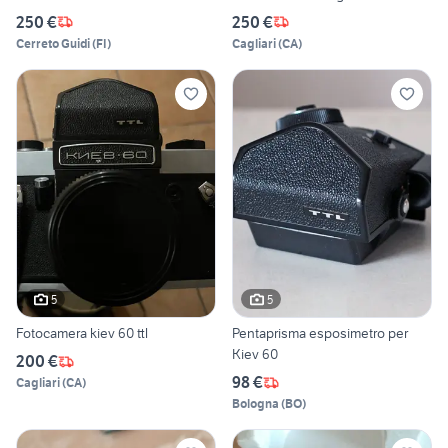
250 €
250 €
Cerreto Guidi
(
FI
)
Cagliari
(
CA
)
5
5
Fotocamera kiev 60 ttl
Pentaprisma esposimetro per
Kiev 60
200 €
98 €
Cagliari
(
CA
)
Bologna
(
BO
)