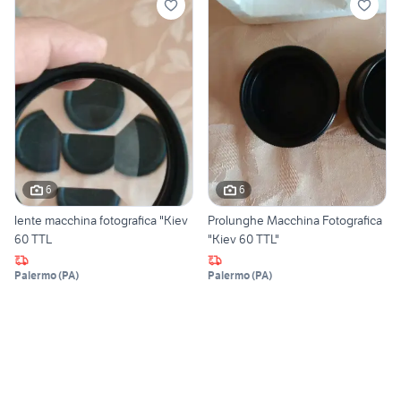
6
6
lente macchina fotografica "Kiev
Prolunghe Macchina Fotografica
60 TTL
"Kiev 60 TTL"
Palermo
(
PA
)
Palermo
(
PA
)