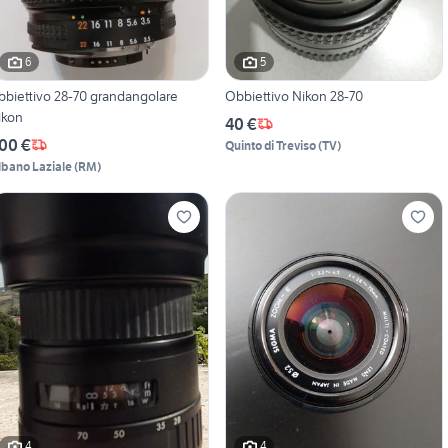
6
5
bbiettivo 28-70 grandangolare
Obbiettivo Nikon 28-70
ikon
40 €
00 €
Quinto di Treviso
(
TV
)
lbano Laziale
(
RM
)
4
4