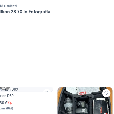
18 risultati
ikon 28-70 in Fotografia
6
ikon D80
60 €
oma
(
RM
)