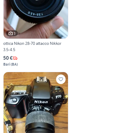
3
ottica Nikon 28-70 attacco Nikkor
3.5-4.5
50 €
Bari
(
BA
)