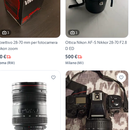
3
3
biettivo 28-70 mm per fotocamera
Ottica Nikon AF-S Nikkor 28-70 F2.8
ikon zoom
D ED
0 €
500 €
oma
(
RM
)
Milano
(
MI
)