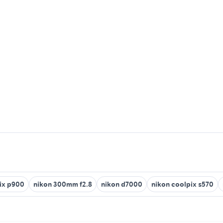
ix p900
nikon 300mm f2.8
nikon d7000
nikon coolpix s570