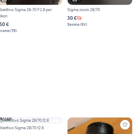
iettivo Sigma 28-70 F2.8 per
Sigma zoom 28/70
ikon
30 €
50 €
Savona
(
SV
)
eramo
(
TE
)
4
biettivo Sigma 28/70 f2.8