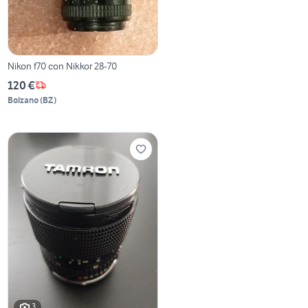
Nikon f70 con Nikkor 28-70
120 €
Bolzano
(
BZ
)
3