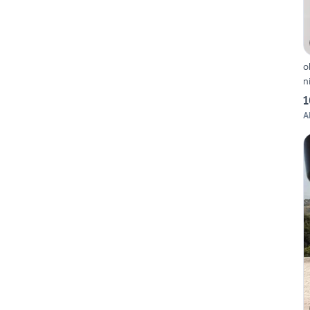
o
n
1
A