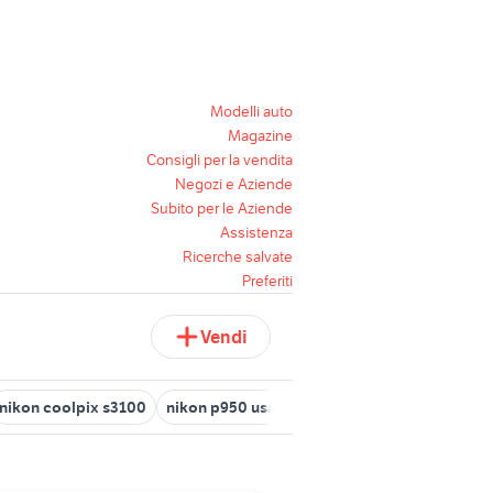
Modelli auto
Magazine
Consigli per la vendita
Negozi e Aziende
Subito per le Aziende
Assistenza
Ricerche salvate
Preferiti
Vendi
nikon coolpix s3100
nikon p950 usata
reflex nikon d7200
nik