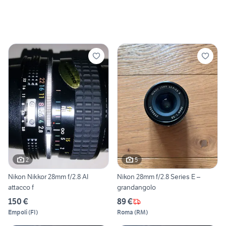
2
5
Nikon Nikkor 28mm f/2.8 AI
Nikon 28mm f/2.8 Series E –
attacco f
grandangolo
150 €
89 €
Empoli
(
FI
)
Roma
(
RM
)