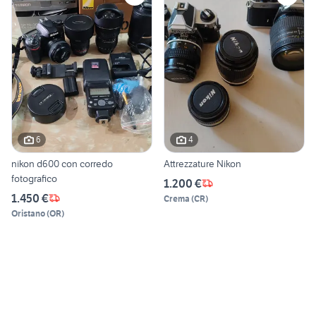
6
4
nikon d600 con corredo
Attrezzature Nikon
fotografico
1.200 €
1.450 €
Crema
(
CR
)
Oristano
(
OR
)