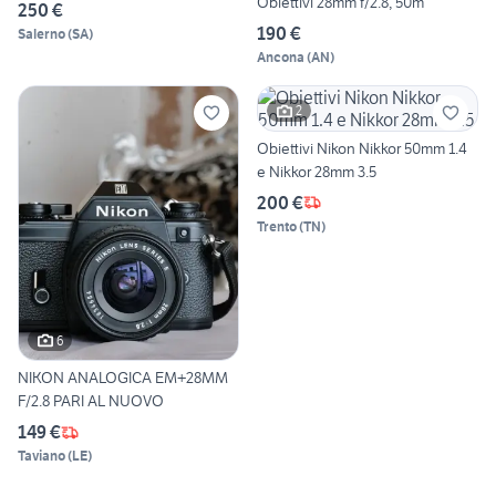
Obiettivi 28mm f/2.8, 50m
250 €
190 €
Salerno
(
SA
)
Ancona
(
AN
)
2
Obiettivi Nikon Nikkor 50mm 1.4
e Nikkor 28mm 3.5
200 €
Trento
(
TN
)
6
NIKON ANALOGICA EM+28MM
F/2.8 PARI AL NUOVO
149 €
Taviano
(
LE
)