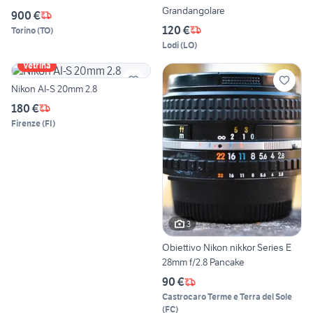
Grandangolare
900 €
120 €
Torino
(
TO
)
Lodi
(
LO
)
Vetrina
Nikon AI-S 20mm 2.8
180 €
Firenze
(
FI
)
3
Obiettivo Nikon nikkor Series E
28mm f/2.8 Pancake
90 €
Castrocaro Terme e Terra del Sole
(
FC
)