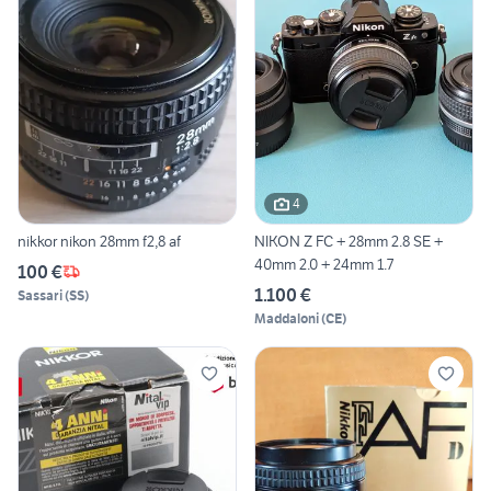
4
nikkor nikon 28mm f2,8 af
NIKON Z FC + 28mm 2.8 SE +
40mm 2.0 + 24mm 1.7
100 €
1.100 €
Sassari
(
SS
)
Maddaloni
(
CE
)