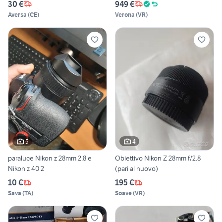
30 €
949 €
Aversa
(
CE
)
Verona
(
VR
)
5
4
paraluce Nikon z 28mm 2.8 e
Obiettivo Nikon Z 28mm f/2.8
Nikon z 40 2
(pari al nuovo)
10 €
195 €
Sava
(
TA
)
Soave
(
VR
)