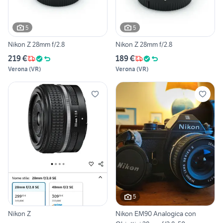
5
5
Nikon Z 28mm f/2.8
Nikon Z 28mm f/2.8
219 €
189 €
Verona
(
VR
)
Verona
(
VR
)
5
Nikon Z
Nikon EM90 Analogica con