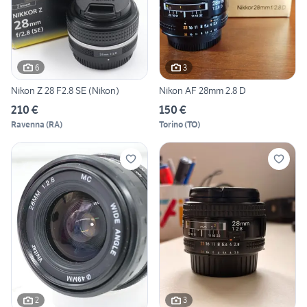
6
3
Nikon Z 28 F2.8 SE (Nikon)
Nikon AF 28mm 2.8 D
210 €
150 €
Ravenna
(
RA
)
Torino
(
TO
)
2
3