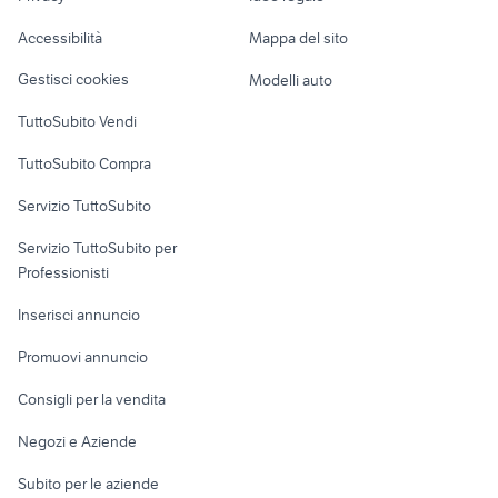
Garage e box
elettronica Catania provincia
samsung a9
Caravan e Camper
Accessibilità
Mappa del sito
Loft, mansarde e
Veicoli commerciali
altro
Gestisci cookies
Modelli auto
Case vacanza
TuttoSubito Vendi
Uffici e Locali
TuttoSubito Compra
commerciali
Servizio TuttoSubito
elettronica
per la casa e la
sports e hobby
Servizio TuttoSubito per
persona
Informatica
Animali
Professionisti
Arredamento e
Console e
Accessori per
Casalinghi
Inserisci annuncio
Videogiochi
animali
Elettrodomestici
Promuovi annuncio
Audio/Video
Musica e Film
Giardino e Fai da te
Consigli per la vendita
Fotografia
Libri e Riviste
Abbigliamento e
Negozi e Aziende
Telefonia
Strumenti Musicali
Accessori
Subito per le aziende
Sports