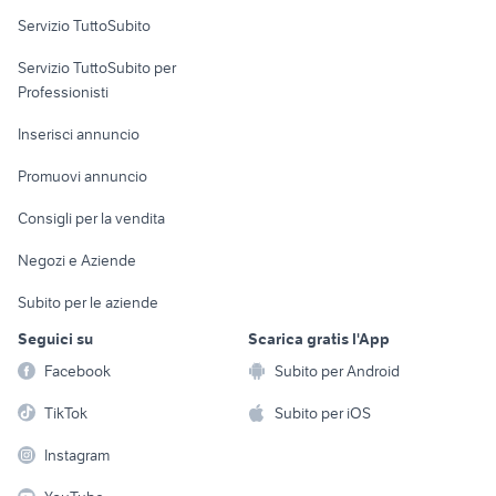
Servizio TuttoSubito
elettronica
per la casa e la
sports e hobby
Servizio TuttoSubito per
persona
Informatica
Animali
Professionisti
Arredamento e
Console e
Accessori per
Casalinghi
Inserisci annuncio
Videogiochi
animali
Elettrodomestici
Promuovi annuncio
Audio/Video
Musica e Film
Giardino e Fai da te
Consigli per la vendita
Fotografia
Libri e Riviste
Abbigliamento e
Negozi e Aziende
Telefonia
Strumenti Musicali
Accessori
Subito per le aziende
Sports
Tutto per i bambini
Seguici su
Scarica gratis l'App
Biciclette
Facebook
Subito per Android
Collezionismo
TikTok
Subito per iOS
Instagram