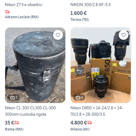
Nikon Z7 II e obiettivi
NIKON 300/2.8 AF-S II
1.600 €
Albano Laziale
(
RM
)
Torino
(
TO
)
5
6
Nikon CL 300 CL300 CL-300
Nikon D850 + 14-24/2.8 + 24-
300mm custodia rigida
70/2.8 + 28-300/3.5
35 €
4.800 €
Roma
(
RM
)
Milano
(
MI
)