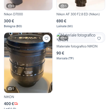
6
5
Nikon D7000
Nikon AF 300 F2.8 ED (Nikon)
300 €
690 €
Bologna
(
BO
)
Lainate
(
MI
)
6
Materiale fotografico NIKON
90 €
Marsala
(
TP
)
6
NIKON
400 €
Lodi
(
LO
)