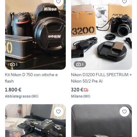
6
6
Kit Nikon D 750 con ottiche e
Nikon D3200 FULL SPECTRUM +
flash
Nikon 50/2 Pre AI
1.800 €
320 €
Abbiategrasso
(
MI
)
Milano
(
MI
)