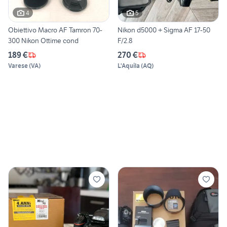
4
5
Obiettivo Macro AF Tamron 70-
Nikon d5000 + Sigma AF 17-50
300 Nikon Ottime cond
F/2.8
189 €
270 €
Varese
(
VA
)
L'Aquila
(
AQ
)