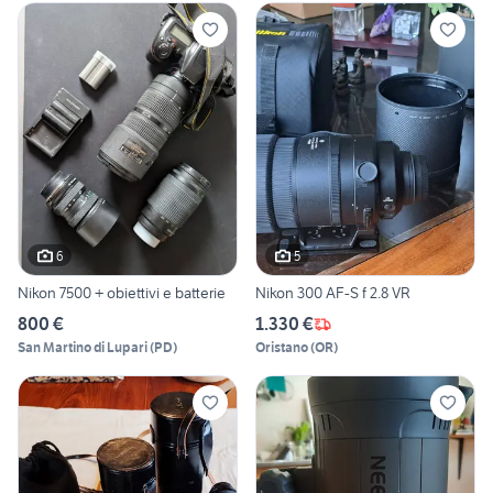
6
5
Nikon 7500 + obiettivi e batterie
Nikon 300 AF-S f 2.8 VR
800 €
1.330 €
San Martino di Lupari
(
PD
)
Oristano
(
OR
)