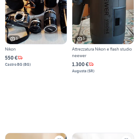
6
5
Nikon
Attrezzatura Nikon e flash studio
neewer
550 €
1.300 €
Castro BG
(
BG
)
Augusta
(
SR
)