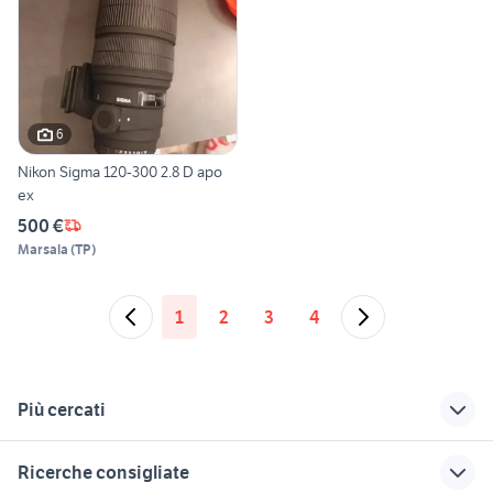
6
Nikon Sigma 120-300 2.8 D apo
ex
500 €
Marsala
(
TP
)
1
2
3
4
Più cercati
Correlati
Richerche simili
Suggerimenti
Ricerche consigliate
nikon coolpix p900
nikon a300
tamron 300 2.8