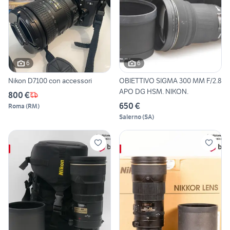
6
6
Nikon D7100 con accessori
OBIETTIVO SIGMA 300 MM F/2.8
APO DG HSM. NIKON.
800 €
650 €
Roma
(
RM
)
Salerno
(
SA
)