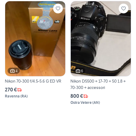
4
6
Nikon 70-300 f/4.5-5.6 G ED VR
Nikon D5500 + 17-70 + 50 1.8 +
70-300 + accessori
270 €
800 €
Ravenna
(
RA
)
Ostra Vetere
(
AN
)