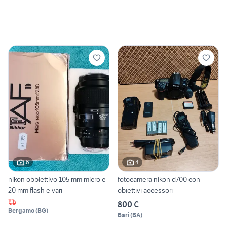
6
4
nikon obbiettivo 105 mm micro e
fotocamera nikon d700 con
20 mm flash e vari
obiettivi accessori
800 €
Bergamo
(
BG
)
Bari
(
BA
)