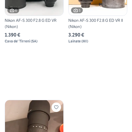
6
5
Nikon AF-S 300 F2.8 G ED VR
Nikon AF-S 300 F2.8 G ED VR II
(Nikon)
(Nikon)
1.390 €
3.290 €
Cava de' Tirreni
(
SA
)
Lainate
(
MI
)