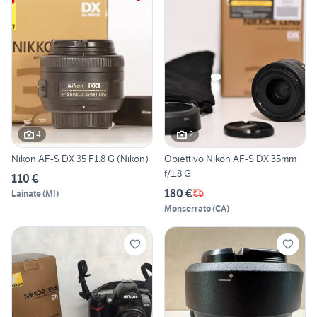
4
2
Nikon AF-S DX 35 F1.8 G (Nikon)
Obiettivo Nikon AF-S DX 35mm
f/1.8 G
110 €
180 €
Lainate
(
MI
)
Monserrato
(
CA
)