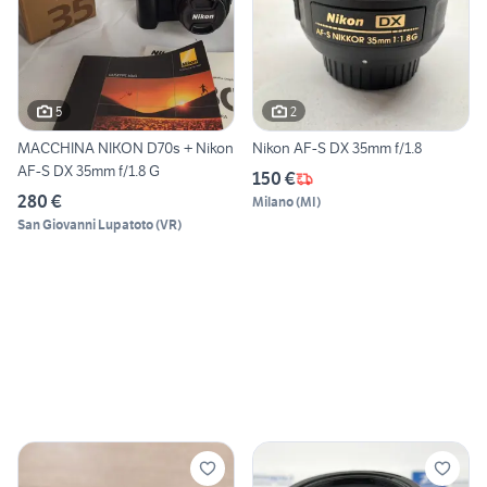
5
2
MACCHINA NIKON D70s + Nikon
Nikon AF-S DX 35mm f/1.8
AF-S DX 35mm f/1.8 G
150 €
280 €
Milano
(
MI
)
San Giovanni Lupatoto
(
VR
)