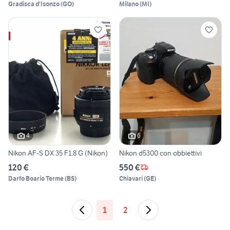
Gradisca d'Isonzo
(
GO
)
Milano
(
MI
)
4
6
Nikon AF-S DX 35 F1.8 G (Nikon)
Nikon d5300 con obbiettivi
120 €
550 €
Darfo Boario Terme
(
BS
)
Chiavari
(
GE
)
1
2