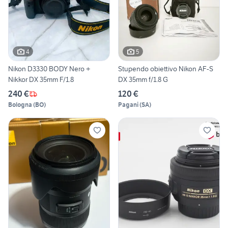
4
5
Nikon D3330 BODY Nero +
Stupendo obiettivo Nikon AF-S
Nikkor DX 35mm F/1.8
DX 35mm f/1.8 G
240 €
120 €
Bologna
(
BO
)
Pagani
(
SA
)