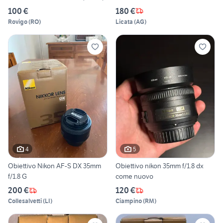
100 €
180 €
Rovigo
(
RO
)
Licata
(
AG
)
4
5
Obiettivo Nikon AF-S DX 35mm
Obiettivo nikon 35mm f/1.8 dx
f/1.8 G
come nuovo
200 €
120 €
Collesalvetti
(
LI
)
Ciampino
(
RM
)