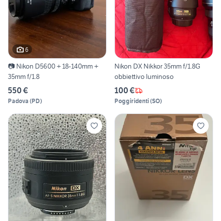
6
📷 Nikon D5600 + 18-140mm +
Nikon DX Nikkor 35mm f/1.8G
35mm f/1.8
obbiettivo luminoso
550 €
100 €
Padova
(
PD
)
Poggiridenti
(
SO
)