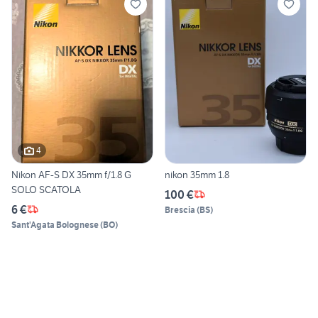
4
Nikon AF-S DX 35mm f/1.8 G
nikon 35mm 1.8
SOLO SCATOLA
100 €
6 €
Brescia
(
BS
)
Sant'Agata Bolognese
(
BO
)