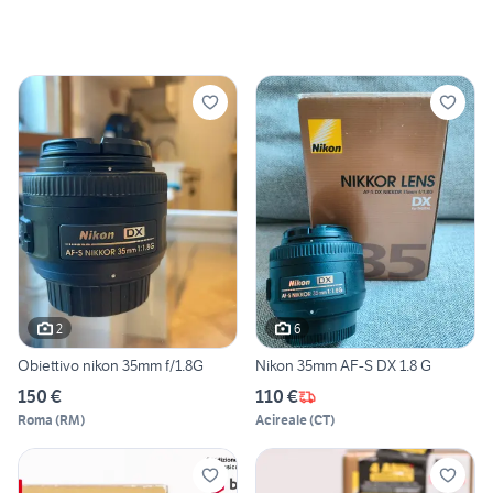
2
6
Obiettivo nikon 35mm f/1.8G
Nikon 35mm AF-S DX 1.8 G
150 €
110 €
Roma
(
RM
)
Acireale
(
CT
)