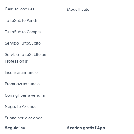
Veicoli commerciali
altro
Gestisci cookies
Modelli auto
Case vacanza
TuttoSubito Vendi
Uffici e Locali
TuttoSubito Compra
commerciali
Servizio TuttoSubito
elettronica
per la casa e la
sports e hobby
Servizio TuttoSubito per
persona
Informatica
Animali
Professionisti
Arredamento e
Console e
Accessori per
Casalinghi
Inserisci annuncio
Videogiochi
animali
Elettrodomestici
Promuovi annuncio
Audio/Video
Musica e Film
Giardino e Fai da te
Consigli per la vendita
Fotografia
Libri e Riviste
Abbigliamento e
Negozi e Aziende
Telefonia
Strumenti Musicali
Accessori
Subito per le aziende
Sports
Tutto per i bambini
Seguici su
Scarica gratis l'App
Biciclette