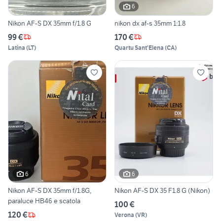
6
Nikon AF-S DX 35mm f/1.8 G
nikon dx af-s 35mm 1:1.8
99 €
170 €
Latina
(
LT
)
Quartu Sant'Elena
(
CA
)
6
6
Nikon AF-S DX 35mm f/1.8G,
Nikon AF-S DX 35 F1.8 G (Nikon)
paraluce HB46 e scatola
100 €
120 €
Verona
(
VR
)