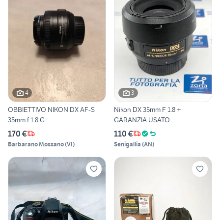
4
3
OBBIETTIVO NIKON DX AF-S
Nikon DX 35mm F 1.8 +
35mm f 1.8 G
GARANZIA USATO
170 €
110 €
Barbarano Mossano
(
VI
)
Senigallia
(
AN
)