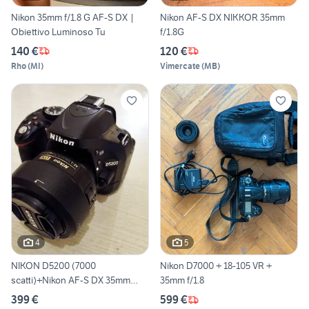
Nikon 35mm f/1.8 G AF-S DX |
Nikon AF-S DX NIKKOR 35mm
Obiettivo Luminoso Tu
f/1.8G
140 €
120 €
Rho
(
MI
)
Vimercate
(
MB
)
4
5
NIKON D5200 (7000
Nikon D7000 + 18-105 VR +
scatti)+Nikon AF-S DX 35mm
35mm f/1.8
f/1.8
399 €
599 €