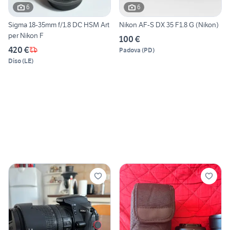
6
6
Sigma 18-35mm f/1.8 DC HSM Art
Nikon AF-S DX 35 F1.8 G (Nikon)
per Nikon F
100 €
420 €
Padova
(
PD
)
Diso
(
LE
)