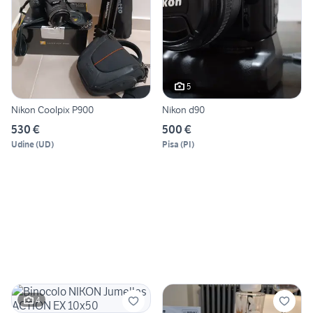
5
Nikon Coolpix P900
Nikon d90
530 €
500 €
Udine
(
UD
)
Pisa
(
PI
)
4