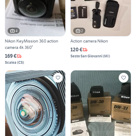
4
2
Nikon KeyMission 360 action
Action camera Nikon
camera 4k 360°
120 €
169 €
Sesto San Giovanni
(
MI
)
Scalea
(
CS
)