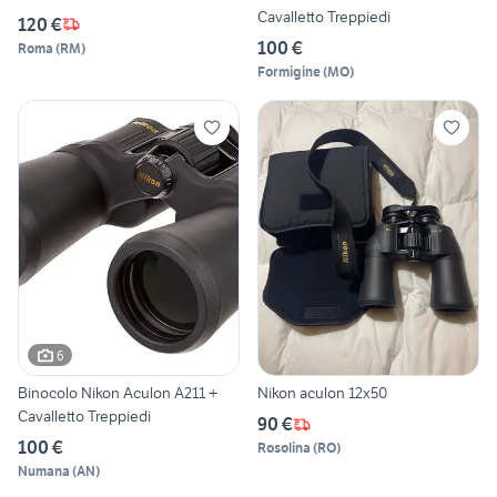
Cavalletto Treppiedi
120 €
100 €
Roma
(
RM
)
Formigine
(
MO
)
6
Binocolo Nikon Aculon A211 +
Nikon aculon 12x50
Cavalletto Treppiedi
90 €
100 €
Rosolina
(
RO
)
Numana
(
AN
)