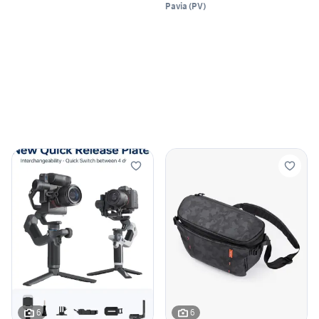
Pavia
(
PV
)
6
6