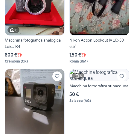
6
Macchina fotografica analogica
Nikon Action Lookout IV 10x50
Leica R4
6.5°
800 €
150 €
Cremona
(
CR
)
Roma
(
RM
)
6
Macchina fotografica subacquea
50 €
Sciacca
(
AG
)