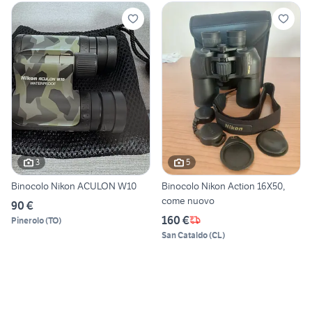
3
5
Binocolo Nikon ACULON W10
Binocolo Nikon Action 16X50,
come nuovo
90 €
160 €
Pinerolo
(
TO
)
San Cataldo
(
CL
)