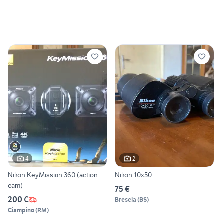
4
2
Nikon KeyMission 360 (action
Nikon 10x50
cam)
75 €
200 €
Brescia
(
BS
)
Ciampino
(
RM
)