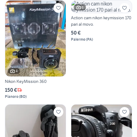
6
Action cam nikon keymission 170
pari al movo.
50 €
Palermo
(
PA
)
4
Nikon KeyMission 360
150 €
Pianoro
(
BO
)