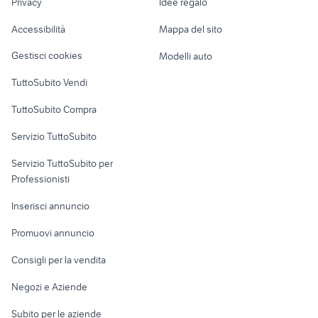
Privacy
Idee regalo
Garage e box
autoradio opel astra
canon m6 mark ii
Caravan e Camper
Accessibilità
Mappa del sito
fotografia La Spezia provincia
sony a55
Loft, mansarde e
Veicoli commerciali
altro
Gestisci cookies
Modelli auto
Case vacanza
TuttoSubito Vendi
Uffici e Locali
TuttoSubito Compra
commerciali
Servizio TuttoSubito
elettronica
per la casa e la
sports e hobby
Servizio TuttoSubito per
persona
Informatica
Animali
Professionisti
Arredamento e
Console e
Accessori per
Casalinghi
Inserisci annuncio
Videogiochi
animali
Elettrodomestici
Promuovi annuncio
Audio/Video
Musica e Film
Giardino e Fai da te
Consigli per la vendita
Fotografia
Libri e Riviste
Abbigliamento e
Negozi e Aziende
Telefonia
Strumenti Musicali
Accessori
Subito per le aziende