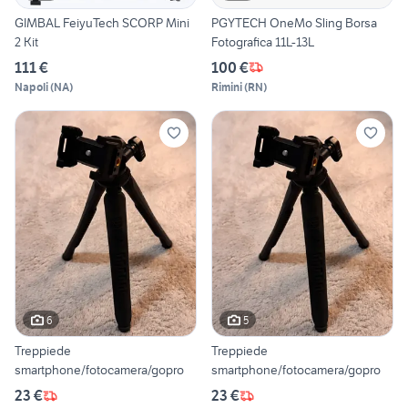
GIMBAL FeiyuTech SCORP Mini
PGYTECH OneMo Sling Borsa
2 Kit
Fotografica 11L-13L
111 €
100 €
Napoli
(
NA
)
Rimini
(
RN
)
6
5
Treppiede
Treppiede
smartphone/fotocamera/gopro
smartphone/fotocamera/gopro
23 €
23 €