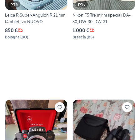
6
6
Leica R Super-Angulon R 21 mm
Nikon F5 Tre mirini speciali DA-
f4 obiettivo NUOVO
30, DW-30, DW-31
850 €
1.000 €
Bologna
(
BO
)
Brescia
(
BS
)