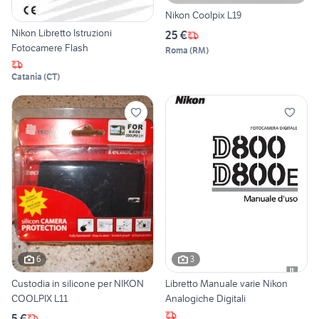
Nikon Coolpix L19
Nikon Libretto Istruzioni
25 €
Fotocamere Flash
Roma
(
RM
)
Catania
(
CT
)
6
3
Custodia in silicone per NIKON
Libretto Manuale varie Nikon
COOLPIX L11
Analogiche Digitali
5 €