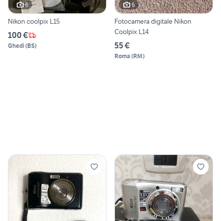
6
6
Nikon coolpix L15
Fotocamera digitale Nikon
Coolpix L14
100 €
55 €
Ghedi
(
BS
)
Roma
(
RM
)