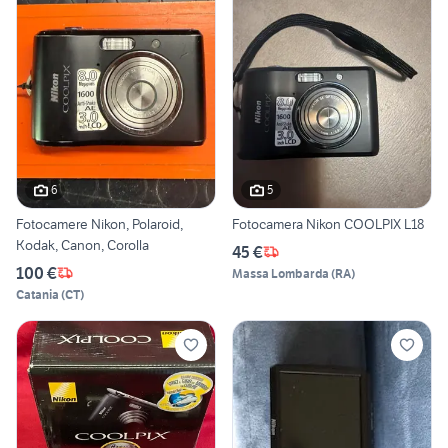
6
5
Fotocamere Nikon, Polaroid,
Fotocamera Nikon COOLPIX L18
Kodak, Canon, Corolla
45 €
100 €
Massa Lombarda
(
RA
)
Catania
(
CT
)