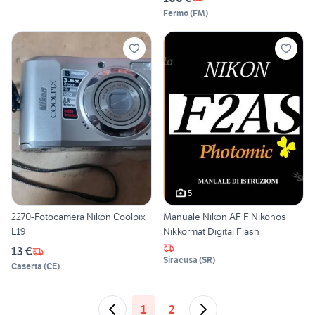
Fermo
(
FM
)
5
2270-Fotocamera Nikon Coolpix
Manuale Nikon AF F Nikonos
L19
Nikkormat Digital Flash
13 €
Siracusa
(
SR
)
Caserta
(
CE
)
1
2