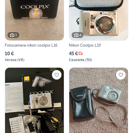
3
4
Fotocamera nikon coolpix L16
Nikon Coolpix L19
10 €
45 €
Verona
(
VR
)
Caselette
(
TO
)