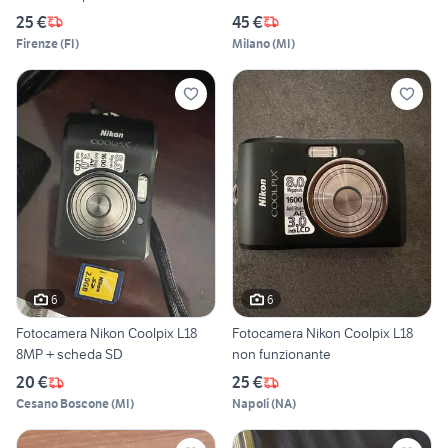
25 €
45 €
Firenze
(
FI
)
Milano
(
MI
)
6
6
Fotocamera Nikon Coolpix L18
Fotocamera Nikon Coolpix L18
8MP + scheda SD
non funzionante
20 €
25 €
Cesano Boscone
(
MI
)
Napoli
(
NA
)