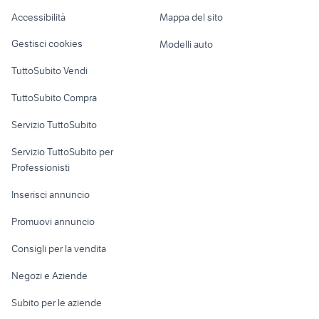
fotocamera per astrofotografia
zaino canon eos
Caravan e Camper
Accessibilità
Mappa del sito
Loft, mansarde e
Veicoli commerciali
altro
Gestisci cookies
Modelli auto
Case vacanza
TuttoSubito Vendi
Uffici e Locali
TuttoSubito Compra
commerciali
Servizio TuttoSubito
elettronica
per la casa e la
sports e hobby
Servizio TuttoSubito per
persona
Informatica
Animali
Professionisti
Arredamento e
Console e
Accessori per
Casalinghi
Inserisci annuncio
Videogiochi
animali
Elettrodomestici
Promuovi annuncio
Audio/Video
Musica e Film
Giardino e Fai da te
Consigli per la vendita
Fotografia
Libri e Riviste
Abbigliamento e
Negozi e Aziende
Telefonia
Strumenti Musicali
Accessori
Subito per le aziende
Sports
Tutto per i bambini