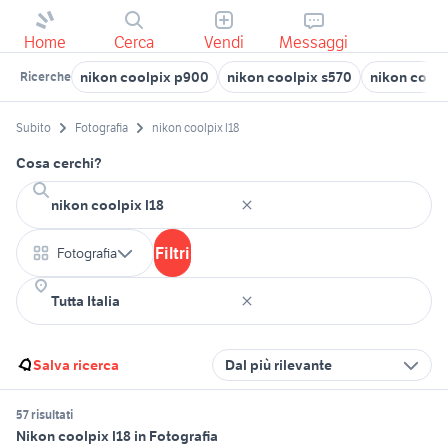
Home
Cerca
Vendi
Messaggi
nikon coolpix p900
nikon coolpix s570
nikon coolp
Ricerche
Subito
Fotografia
nikon coolpix l18
Cosa cerchi?
Filtri
Fotografia
Salva ricerca
Dal più rilevante
57 risultati
Nikon coolpix l18 in Fotografia