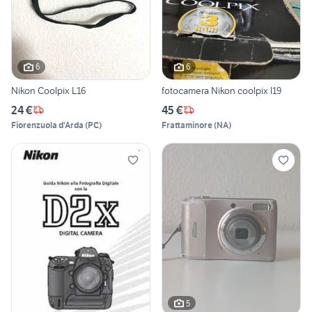
6
6
Nikon Coolpix L16
fotocamera Nikon coolpix l19
24 €
45 €
Fiorenzuola d'Arda
(
PC
)
Frattaminore
(
NA
)
5