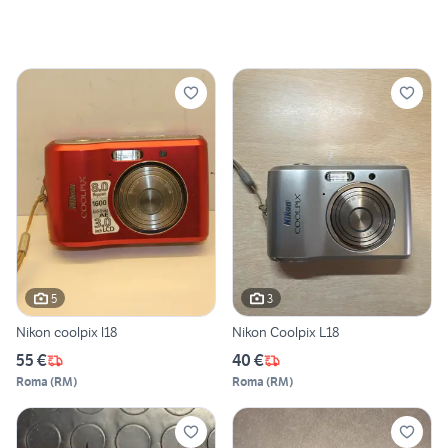
5
3
Nikon coolpix l18
Nikon Coolpix L18
55 €
40 €
Roma
(
RM
)
Roma
(
RM
)