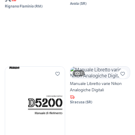
Avola
(
SR
)
Rignano Flaminio
(
RM
)
2
Manuale Libretto varie Nikon
Analogiche Digitali
Siracusa
(
SR
)